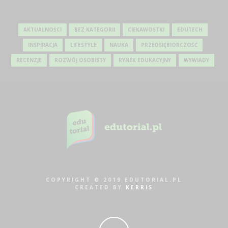
AKTUALNOŚCI
BEZ KATEGORII
CIEKAWOSTKI
EDUTECH
INSPIRACJA
LIFESTYLE
NAUKA
PRZEDSIĘBIORCZOŚĆ
RECENZJE
ROZWÓJ OSOBISTY
RYNEK EDUKACYJNY
WYWIADY
COPYRIGHT © 2019 EDUTORIAL.PL
CREATED BY
KERRIS