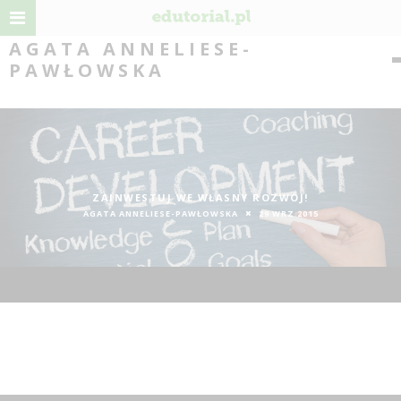
AGATA ANNELIESE-
PAWŁOWSKA
ZAINWESTUJ WE WŁASNY ROZWÓJ!
AGATA ANNELIESE-PAWŁOWSKA
29 WRZ 2015