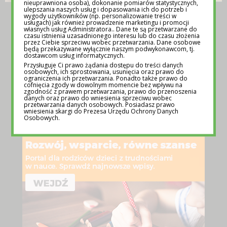
nieuprawniona osoba), dokonanie pomiarów statystycznych,
ulepszania naszych usług i dopasowania ich do potrzeb i
TEMATY NA LEKCJE WYCHOWAWCZE –
wygody użytkowników (np. personalizowanie treści w
usługach) jak również prowadzenie marketingu i promocji
POMOC DLA NAUCZYCIELI
własnych usług Administratora.. Dane te są przetwarzane do
czasu istnienia uzasadnionego interesu lub do czasu złożenia
12 MAJA 2025
przez Ciebie sprzeciwu wobec przetwarzania. Dane osobowe
będą przekazywane wyłącznie naszym podwykonawcom, tj.
dostawcom usług informatycznych.
Przysługuje Ci prawo żądania dostępu do treści danych
osobowych, ich sprostowania, usunięcia oraz prawo do
ograniczenia ich przetwarzania. Ponadto także prawo do
REKLAMA
cofnięcia zgody w dowolnym momencie bez wpływu na
zgodność z prawem przetwarzania, prawo do przenoszenia
danych oraz prawo do wniesienia sprzeciwu wobec
przetwarzania danych osobowych. Posiadasz prawo
wniesienia skargi do Prezesa Urzędu Ochrony Danych
Osobowych.