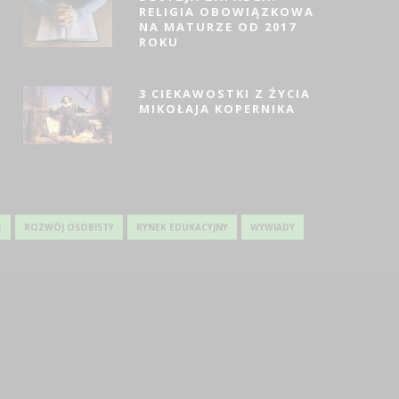
RELIGIA OBOWIĄZKOWA
ARGO DO SZAFEK
MENU DLA DZIECI – POR
NA MATURZE OD 2017
YCH – DLACZEGO
RESTAURACJI
ROKU
WARTO?
9 MAJA 2024
0 MAJA 2024
3 CIEKAWOSTKI Z ŻYCIA
MIKOŁAJA KOPERNIKA
E
ROZWÓJ OSOBISTY
RYNEK EDUKACYJNY
WYWIADY