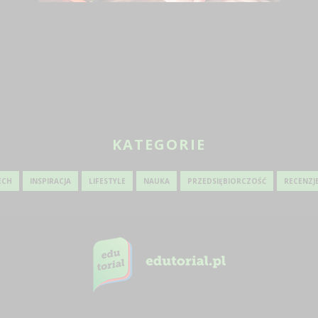
KOSZE C
KUCHENN
JAKIE DZIAŁANIA PROMOCYJNE
SPRAWDZĄ SIĘ DLA BIZNESU?
1
19 SIE 2024
KATEGORIE
ECH
INSPIRACJA
LIFESTYLE
NAUKA
PRZEDSIĘBIORCZOŚĆ
RECENZJ