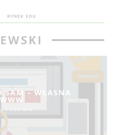
J
RYNEK EDU
IEWSKI
O SAM – WŁASNA
 WWW
KI
7 STY 2016