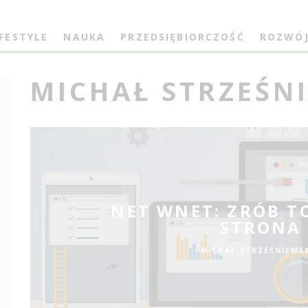
IFESTYLE
NAUKA
PRZEDSIĘBIORCZOŚĆ
ROZWÓ
MICHAŁ STRZEŚN
NET WNET: ZRÓB T
STRONA
MICHAŁ STRZEŚNIEWS