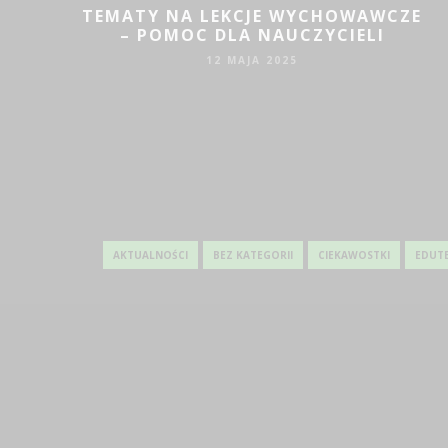
TEMATY NA LEKCJE WYCHOWAWCZE
ECKA.
– POMOC DLA NAUCZYCIELI
NIM
12 MAJA 2025
AKTUALNOŚCI
BEZ KATEGORII
CIEKAWOSTKI
EDUT