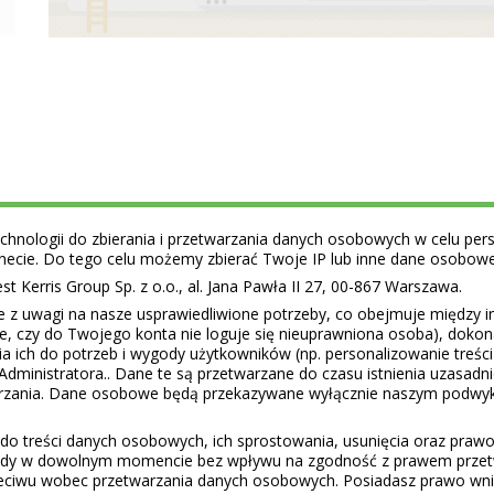
hnologii do zbierania i przetwarzania danych osobowych w celu perso
ernecie. Do tego celu możemy zbierać Twoje IP lub inne dane osobow
 Kerris Group Sp. z o.o., al. Jana Pawła II 27, 00-867 Warszawa.
e z uwagi na nasze usprawiedliwione potrzeby, co obejmuje między 
ie, czy do Twojego konta nie loguje się nieuprawniona osoba), doko
a ich do potrzeb i wygody użytkowników (np. personalizowanie treśc
Administratora.. Dane te są przetwarzane do czasu istnienia uzasadn
warzania. Dane osobowe będą przekazywane wyłącznie naszym podwy
do treści danych osobowych, ich sprostowania, usunięcia oraz prawo 
gody w dowolnym momencie bez wpływu na zgodność z prawem przet
eciwu wobec przetwarzania danych osobowych. Posiadasz prawo wnie