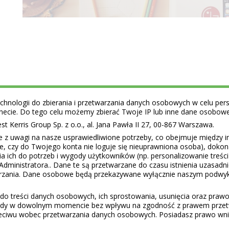
hnologii do zbierania i przetwarzania danych osobowych w celu perso
ernecie. Do tego celu możemy zbierać Twoje IP lub inne dane osobow
 Kerris Group Sp. z o.o., al. Jana Pawła II 27, 00-867 Warszawa.
e z uwagi na nasze usprawiedliwione potrzeby, co obejmuje między 
ie, czy do Twojego konta nie loguje się nieuprawniona osoba), doko
a ich do potrzeb i wygody użytkowników (np. personalizowanie treśc
Administratora.. Dane te są przetwarzane do czasu istnienia uzasadn
warzania. Dane osobowe będą przekazywane wyłącznie naszym podwy
do treści danych osobowych, ich sprostowania, usunięcia oraz prawo 
gody w dowolnym momencie bez wpływu na zgodność z prawem przet
eciwu wobec przetwarzania danych osobowych. Posiadasz prawo wnie