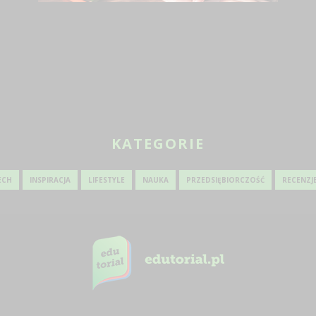
KOSZE CARGO DO SZAFEK
MENU DLA DZ
KUCHENNYCH – DLACZEGO
RE
WARTO?
10 MAJA 2024
KATEGORIE
ECH
INSPIRACJA
LIFESTYLE
NAUKA
PRZEDSIĘBIORCZOŚĆ
RECENZJ