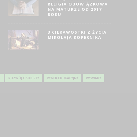
RELIGIA OBOWIĄZKOWA
IECI – PORADNIK DLA
URZĄDZAMY POKÓJ DZ
NA MATURZE OD 2017
STAURACJI
CZEGO NIE MOŻE W
ROKU
ZABRAKNĄĆ?
9 MAJA 2024
2 KWI 2024
3 CIEKAWOSTKI Z ŻYCIA
MIKOŁAJA KOPERNIKA
E
ROZWÓJ OSOBISTY
RYNEK EDUKACYJNY
WYWIADY