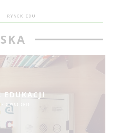
J
RYNEK EDU
ŃSKA
 EDUKACJI
3 WRZ 2015