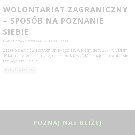
WOLONTARIAT ZAGRANICZNY
– SPOSÓB NA POZNANIE
SIEBIE
MARTA STANISZEWSKA
28 GRU 2015
Zaczęło się od Światowych Dni Młodzieży w Madrycie w 2011 r. Miałam
19 lat i nie wiedziałam, czego się spodziewać. Moi znajomi również się
tam wybierali, ale ja
...
ROZWÓJ OSOBISTY
POZNAJ NAS BLIŻEJ