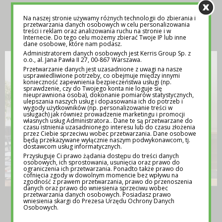
Na naszej stronie używamy różnych technologii do zbierania i
INSPIRACJA
przetwarzania danych osobowych w celu personalizowania
treści i reklam oraz analizowania ruchu na stronie i w
Internecie. Do tego celu możemy zbierać Twoje IP lub inne
dane osobowe, które nam podasz.
Administratorem danych osobowych jest Kerris Group Sp. z
o.o., al. Jana Pawła II 27, 00-867 Warszawa.
Przetwarzanie danych jest uzasadnione z uwagi na nasze
usprawiedliwione potrzeby, co obejmuje między innymi
konieczność zapewnienia bezpieczeństwa usługi (np.
sprawdzenie, czy do Twojego konta nie loguje się
nieuprawniona osoba), dokonanie pomiarów statystycznych,
ulepszania naszych usług i dopasowania ich do potrzeb i
wygody użytkowników (np. personalizowanie treści w
usługach) jak również prowadzenie marketingu i promocji
własnych usług Administratora.. Dane te są przetwarzane do
czasu istnienia uzasadnionego interesu lub do czasu złożenia
przez Ciebie sprzeciwu wobec przetwarzania. Dane osobowe
będą przekazywane wyłącznie naszym podwykonawcom, tj.
dostawcom usług informatycznych.
Przysługuje Ci prawo żądania dostępu do treści danych
osobowych, ich sprostowania, usunięcia oraz prawo do
ograniczenia ich przetwarzania. Ponadto także prawo do
cofnięcia zgody w dowolnym momencie bez wpływu na
zgodność z prawem przetwarzania, prawo do przenoszenia
danych oraz prawo do wniesienia sprzeciwu wobec
przetwarzania danych osobowych. Posiadasz prawo
TEMATY NA LEKCJE WYCHOWAWCZE –
wniesienia skargi do Prezesa Urzędu Ochrony Danych
POMOC DLA NAUCZYCIELI
Osobowych.
12 MAJA 2025