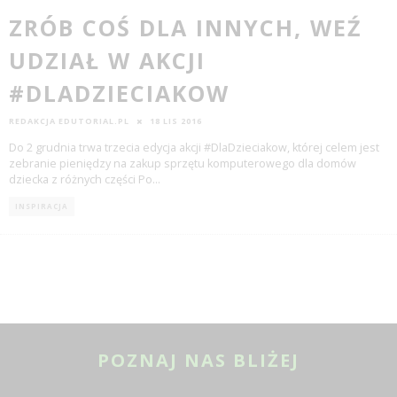
ZRÓB COŚ DLA INNYCH, WEŹ
UDZIAŁ W AKCJI
#DLADZIECIAKOW
REDAKCJA EDUTORIAL.PL
18 LIS 2016
Do 2 grudnia trwa trzecia edycja akcji #DlaDzieciakow, której celem jest
zebranie pieniędzy na zakup sprzętu komputerowego dla domów
dziecka z różnych części Po
...
INSPIRACJA
POZNAJ NAS BLIŻEJ