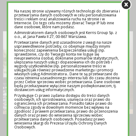
Na naszej stronie używamy różnych technologii do zbierania i
INSPIRACJA
przetwarzania danych osobowych w celu personalizowania
treści i reklam oraz analizowania ruchu na stronie i w
Internecie. Do tego celu możemy zbierać Twoje IP lub inne
dane osobowe, które nam podasz.
Administratorem danych osobowych jest Kerris Group Sp. z
o.o., al. Jana Pawła II 27, 00-867 Warszawa.
Przetwarzanie danych jest uzasadnione z uwagi na nasze
usprawiedliwione potrzeby, co obejmuje między innymi
konieczność zapewnienia bezpieczeństwa usługi (np.
sprawdzenie, czy do Twojego konta nie loguje się
nieuprawniona osoba), dokonanie pomiarów statystycznych,
ulepszania naszych usług i dopasowania ich do potrzeb i
wygody użytkowników (np. personalizowanie treści w
usługach) jak również prowadzenie marketingu i promocji
własnych usług Administratora.. Dane te są przetwarzane do
czasu istnienia uzasadnionego interesu lub do czasu złożenia
przez Ciebie sprzeciwu wobec przetwarzania. Dane osobowe
będą przekazywane wyłącznie naszym podwykonawcom, tj.
dostawcom usług informatycznych.
Przysługuje Ci prawo żądania dostępu do treści danych
osobowych, ich sprostowania, usunięcia oraz prawo do
ograniczenia ich przetwarzania. Ponadto także prawo do
cofnięcia zgody w dowolnym momencie bez wpływu na
zgodność z prawem przetwarzania, prawo do przenoszenia
danych oraz prawo do wniesienia sprzeciwu wobec
przetwarzania danych osobowych. Posiadasz prawo
TEMATY NA LEKCJE WYCHOWAWCZE –
wniesienia skargi do Prezesa Urzędu Ochrony Danych
POMOC DLA NAUCZYCIELI
Osobowych.
12 MAJA 2025