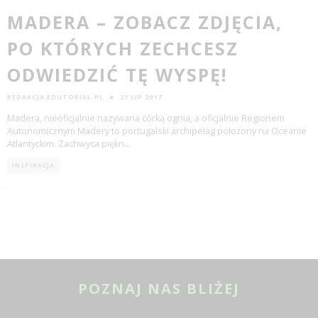
MADERA – ZOBACZ ZDJĘCIA,
PO KTÓRYCH ZECHCESZ
ODWIEDZIĆ TĘ WYSPĘ!
REDAKCJA EDUTORIAL.PL
21 LIP 2017
Madera, nieoficjalnie nazywana córką ognia, a oficjalnie Regionem
Autonomicznym Madery to portugalski archipelag położony na Oceanie
Atlantyckim. Zachwyca piękn
...
INSPIRACJA
POZNAJ NAS BLIŻEJ