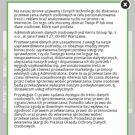
Na naszej stronie używamy różnych technologii do zbierania i
INSPIRACJA
przetwarzania danych osobowych w celu personalizowania
treści i reklam oraz analizowania ruchu na stronie i w
Internecie. Do tego celu możemy zbierać Twoje IP lub inne
dane osobowe, które nam podasz.
Administratorem danych osobowych jest Kerris Group Sp. z
o.o., al. Jana Pawła II 27, 00-867 Warszawa.
Przetwarzanie danych jest uzasadnione z uwagi na nasze
usprawiedliwione potrzeby, co obejmuje między innymi
konieczność zapewnienia bezpieczeństwa usługi (np.
sprawdzenie, czy do Twojego konta nie loguje się
nieuprawniona osoba), dokonanie pomiarów statystycznych,
ulepszania naszych usług i dopasowania ich do potrzeb i
wygody użytkowników (np. personalizowanie treści w
usługach) jak również prowadzenie marketingu i promocji
własnych usług Administratora.. Dane te są przetwarzane do
czasu istnienia uzasadnionego interesu lub do czasu złożenia
przez Ciebie sprzeciwu wobec przetwarzania. Dane osobowe
będą przekazywane wyłącznie naszym podwykonawcom, tj.
dostawcom usług informatycznych.
Przysługuje Ci prawo żądania dostępu do treści danych
osobowych, ich sprostowania, usunięcia oraz prawo do
ograniczenia ich przetwarzania. Ponadto także prawo do
cofnięcia zgody w dowolnym momencie bez wpływu na
zgodność z prawem przetwarzania, prawo do przenoszenia
danych oraz prawo do wniesienia sprzeciwu wobec
przetwarzania danych osobowych. Posiadasz prawo
TEMATY NA LEKCJE WYCHOWAWCZE –
wniesienia skargi do Prezesa Urzędu Ochrony Danych
POMOC DLA NAUCZYCIELI
Osobowych.
12 MAJA 2025