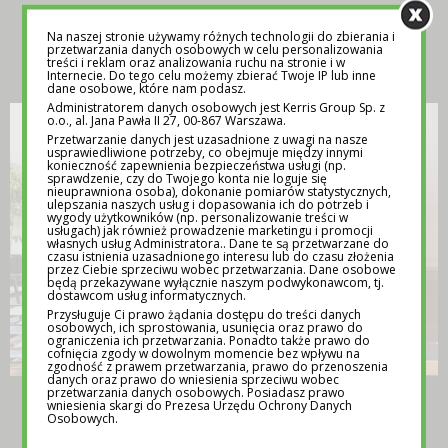
Na naszej stronie używamy różnych technologii do zbierania i
INSPIRACJA
przetwarzania danych osobowych w celu personalizowania
treści i reklam oraz analizowania ruchu na stronie i w
Internecie. Do tego celu możemy zbierać Twoje IP lub inne
dane osobowe, które nam podasz.
Administratorem danych osobowych jest Kerris Group Sp. z
o.o., al. Jana Pawła II 27, 00-867 Warszawa.
Przetwarzanie danych jest uzasadnione z uwagi na nasze
usprawiedliwione potrzeby, co obejmuje między innymi
konieczność zapewnienia bezpieczeństwa usługi (np.
sprawdzenie, czy do Twojego konta nie loguje się
nieuprawniona osoba), dokonanie pomiarów statystycznych,
ulepszania naszych usług i dopasowania ich do potrzeb i
wygody użytkowników (np. personalizowanie treści w
usługach) jak również prowadzenie marketingu i promocji
własnych usług Administratora.. Dane te są przetwarzane do
czasu istnienia uzasadnionego interesu lub do czasu złożenia
przez Ciebie sprzeciwu wobec przetwarzania. Dane osobowe
będą przekazywane wyłącznie naszym podwykonawcom, tj.
dostawcom usług informatycznych.
Przysługuje Ci prawo żądania dostępu do treści danych
osobowych, ich sprostowania, usunięcia oraz prawo do
ograniczenia ich przetwarzania. Ponadto także prawo do
cofnięcia zgody w dowolnym momencie bez wpływu na
zgodność z prawem przetwarzania, prawo do przenoszenia
danych oraz prawo do wniesienia sprzeciwu wobec
przetwarzania danych osobowych. Posiadasz prawo
TEMATY NA LEKCJE WYCHOWAWCZE –
wniesienia skargi do Prezesa Urzędu Ochrony Danych
POMOC DLA NAUCZYCIELI
Osobowych.
12 MAJA 2025