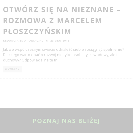
OTWÓRZ SIĘ NA NIEZNANE –
ROZMOWA Z MARCELEM
PŁOSZCZYŃSKIM
REDAKCJA EDUTORIAL.PL
23 GRU 2015
Jak we współczesnym świecie odnaleźć siebie i osiągnąć spełnienie?
Dlaczego warto dbać o rozwój nie tylko osobisty, zawodowy, ale i
duchowy? Odpowiedzi na te tr
...
WYWIADY
POZNAJ NAS BLIŻEJ