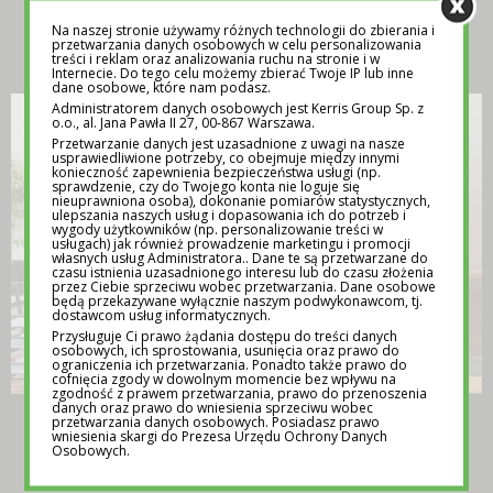
Na naszej stronie używamy różnych technologii do zbierania i
INSPIRACJA
przetwarzania danych osobowych w celu personalizowania
treści i reklam oraz analizowania ruchu na stronie i w
Internecie. Do tego celu możemy zbierać Twoje IP lub inne
dane osobowe, które nam podasz.
Administratorem danych osobowych jest Kerris Group Sp. z
o.o., al. Jana Pawła II 27, 00-867 Warszawa.
Przetwarzanie danych jest uzasadnione z uwagi na nasze
usprawiedliwione potrzeby, co obejmuje między innymi
konieczność zapewnienia bezpieczeństwa usługi (np.
sprawdzenie, czy do Twojego konta nie loguje się
nieuprawniona osoba), dokonanie pomiarów statystycznych,
ulepszania naszych usług i dopasowania ich do potrzeb i
wygody użytkowników (np. personalizowanie treści w
usługach) jak również prowadzenie marketingu i promocji
własnych usług Administratora.. Dane te są przetwarzane do
czasu istnienia uzasadnionego interesu lub do czasu złożenia
przez Ciebie sprzeciwu wobec przetwarzania. Dane osobowe
będą przekazywane wyłącznie naszym podwykonawcom, tj.
dostawcom usług informatycznych.
Przysługuje Ci prawo żądania dostępu do treści danych
osobowych, ich sprostowania, usunięcia oraz prawo do
ograniczenia ich przetwarzania. Ponadto także prawo do
cofnięcia zgody w dowolnym momencie bez wpływu na
zgodność z prawem przetwarzania, prawo do przenoszenia
danych oraz prawo do wniesienia sprzeciwu wobec
TEMATY NA LEKCJE WYCHOWAWCZE –
przetwarzania danych osobowych. Posiadasz prawo
wniesienia skargi do Prezesa Urzędu Ochrony Danych
POMOC DLA NAUCZYCIELI
Osobowych.
12 MAJA 2025