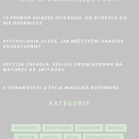
13 PREMIER KSIĄŻEK 2016 ROKU, OD KTÓRYCH SIĘ
NIE ODERWIESZ
PSYCHOLOGIA UCZUĆ. JAK MĘŻCZYŹNI OKAZUJĄ
ZAUROCZENIE?
DECYZJA ZAPADŁA: RELIGIA OBOWIĄZKOWA NA
MATURZE OD 2017 ROKU
3 CIEKAWOSTKI Z ŻYCIA MIKOŁAJA KOPERNIKA
KATEGORIE
AKTUALNOŚCI
BEZ KATEGORII
CIEKAWOSTKI
EDUTECH
INSPIRACJA
LIFESTYLE
NAUKA
PRZEDSIĘBIORCZOŚĆ