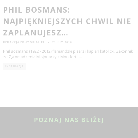
PHIL BOSMANS:
NAJPIĘKNIEJSZYCH CHWIL NIE
ZAPLANUJESZ…
REDAKCJA EDUTORIAL.PL
21 LUT 2016
Phil Bosmans (1922 - 2012) flamandzki pisarz i kapłan katolicki. Zakonnik
ze Zgromadzenia Misjonarzy z Montfort.
...
INSPIRACJA
POZNAJ NAS BLIŻEJ