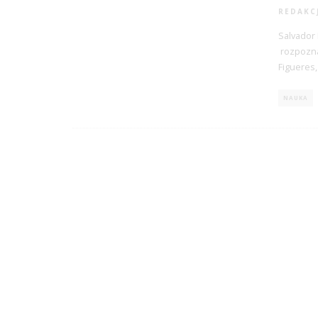
REDAKC
Salvador 
rozpozna
Figueres,
NAUKA