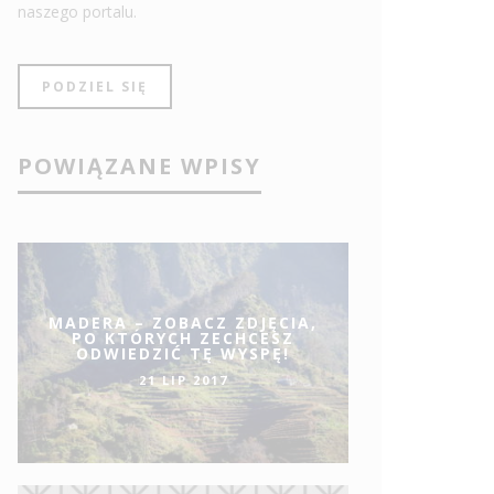
naszego portalu.
PODZIEL SIĘ
POWIĄZANE WPISY
MADERA – ZOBACZ ZDJĘCIA,
PO KTÓRYCH ZECHCESZ
ODWIEDZIĆ TĘ WYSPĘ!
21 LIP 2017