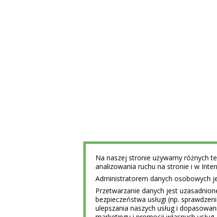
Na naszej stronie używamy różnych tec
analizowania ruchu na stronie i w Int
Administratorem danych osobowych jest
Przetwarzanie danych jest uzasadnion
bezpieczeństwa usługi (np. sprawdzen
ulepszania naszych usług i dopasowani
marketingu i promocji własnych usług 