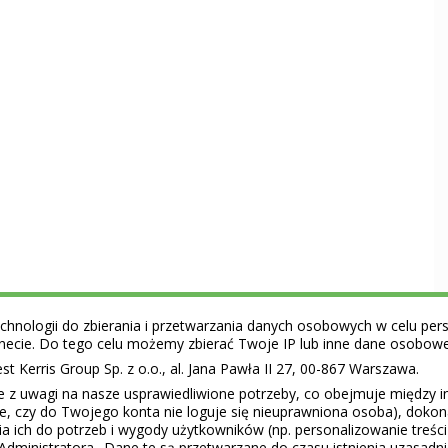
hnologii do zbierania i przetwarzania danych osobowych w celu perso
ernecie. Do tego celu możemy zbierać Twoje IP lub inne dane osobow
 Kerris Group Sp. z o.o., al. Jana Pawła II 27, 00-867 Warszawa.
e z uwagi na nasze usprawiedliwione potrzeby, co obejmuje między 
ie, czy do Twojego konta nie loguje się nieuprawniona osoba), doko
a ich do potrzeb i wygody użytkowników (np. personalizowanie treśc
Administratora.. Dane te są przetwarzane do czasu istnienia uzasadn