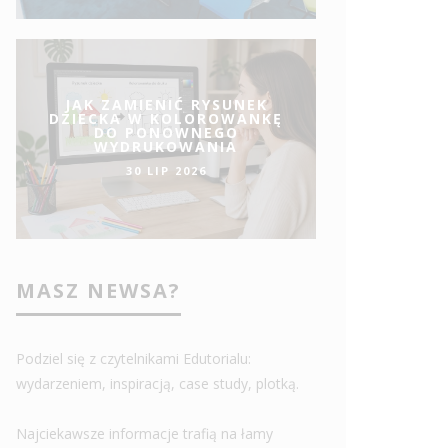
JAK ZAMIENIĆ RYSUNEK
DZIECKA W KOLOROWANKĘ
DO PONOWNEGO
WYDRUKOWANIA
30 LIP 2026
MASZ NEWSA?
Podziel się z czytelnikami Edutorialu:
wydarzeniem, inspiracją, case study, plotką.
Najciekawsze informacje trafią na łamy