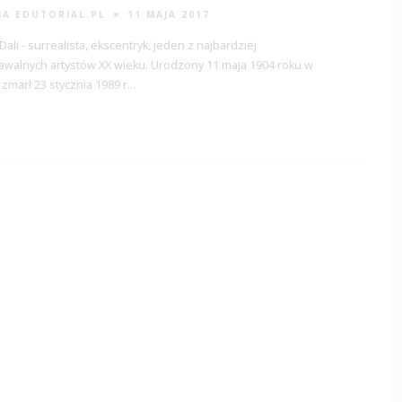
JA EDUTORIAL.PL
11 MAJA 2017
Dali - surrealista, ekscentryk, jeden z najbardziej
walnych artystów XX wieku. Urodzony 11 maja 1904 roku w
 zmarł 23 stycznia 1989 r
...