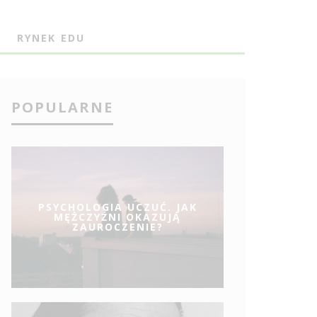
J
RYNEK EDU
POPULARNE
PSYCHOLOGIA UCZUĆ. JAK
MĘŻCZYŹNI OKAZUJĄ
ZAUROCZENIE?