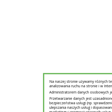
Na naszej stronie używamy różnych tec
analizowania ruchu na stronie i w Int
Administratorem danych osobowych jest
Przetwarzanie danych jest uzasadnion
bezpieczeństwa usługi (np. sprawdzen
ulepszania naszych usług i dopasowani
marketingu i promocji własnych usług 