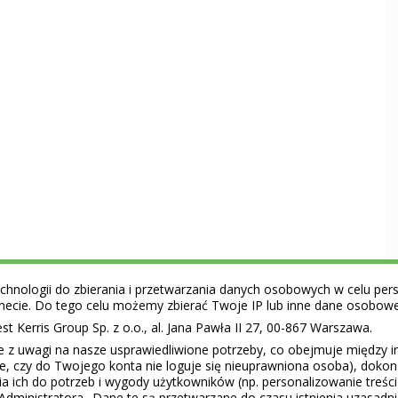
hnologii do zbierania i przetwarzania danych osobowych w celu perso
ernecie. Do tego celu możemy zbierać Twoje IP lub inne dane osobow
 Kerris Group Sp. z o.o., al. Jana Pawła II 27, 00-867 Warszawa.
e z uwagi na nasze usprawiedliwione potrzeby, co obejmuje między 
ie, czy do Twojego konta nie loguje się nieuprawniona osoba), doko
a ich do potrzeb i wygody użytkowników (np. personalizowanie treśc
Administratora.. Dane te są przetwarzane do czasu istnienia uzasadn