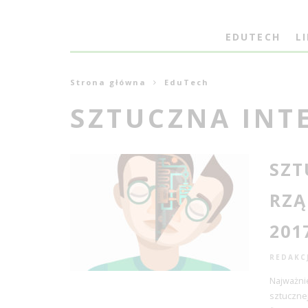
EDUTECH
L
Strona główna
EduTech
SZTUCZNA INT
SZT
RZĄ
201
REDAKC
Najważni
sztucznej