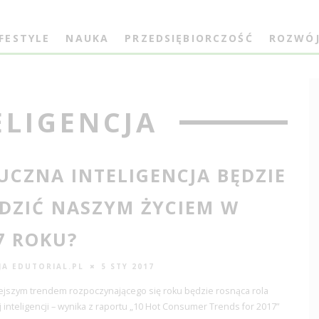
IFESTYLE
NAUKA
PRZEDSIĘBIORCZOŚĆ
ROZWÓ
ELIGENCJA
UCZNA INTELIGENCJA BĘDZIE
DZIĆ NASZYM ŻYCIEM W
7 ROKU?
JA EDUTORIAL.PL
5 STY 2017
ejszym trendem rozpoczynającego się roku będzie rosnąca rola
 inteligencji – wynika z raportu „10 Hot Consumer Trends for 2017”