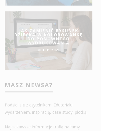
JAK ZAMIENIĆ RYSUNEK
DZIECKA W KOLOROWANKĘ
DO PONOWNEGO
WYDRUKOWANIA
30 LIP 2026
MASZ NEWSA?
Podziel się z czytelnikami Edutorialu:
wydarzeniem, inspiracją, case study, plotką.
Najciekawsze informacje trafią na łamy