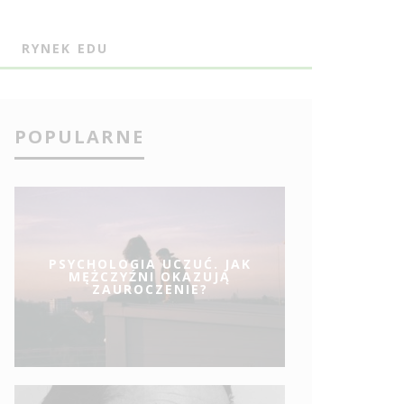
J
RYNEK EDU
POPULARNE
PSYCHOLOGIA UCZUĆ. JAK
MĘŻCZYŹNI OKAZUJĄ
ZAUROCZENIE?