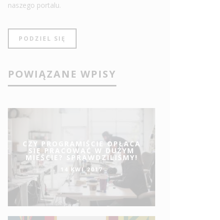
naszego portalu.
PODZIEL SIĘ
POWIĄZANE WPISY
CZY PROGRAMIŚCIE OPŁACA
SIĘ PRACOWAĆ W DUŻYM
MIEŚCIE? SPRAWDZILIŚMY!
14 KWI 2017