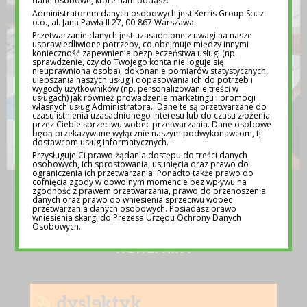
dane osobowe, które nam podasz.
Administratorem danych osobowych jest Kerris Group Sp. z
o.o., al. Jana Pawła II 27, 00-867 Warszawa.
Przetwarzanie danych jest uzasadnione z uwagi na nasze
usprawiedliwione potrzeby, co obejmuje między innymi
konieczność zapewnienia bezpieczeństwa usługi (np.
sprawdzenie, czy do Twojego konta nie loguje się
nieuprawniona osoba), dokonanie pomiarów statystycznych,
ulepszania naszych usług i dopasowania ich do potrzeb i
wygody użytkowników (np. personalizowanie treści w
usługach) jak również prowadzenie marketingu i promocji
własnych usług Administratora.. Dane te są przetwarzane do
czasu istnienia uzasadnionego interesu lub do czasu złożenia
przez Ciebie sprzeciwu wobec przetwarzania. Dane osobowe
będą przekazywane wyłącznie naszym podwykonawcom, tj.
dostawcom usług informatycznych.
Przysługuje Ci prawo żądania dostępu do treści danych
osobowych, ich sprostowania, usunięcia oraz prawo do
ograniczenia ich przetwarzania. Ponadto także prawo do
cofnięcia zgody w dowolnym momencie bez wpływu na
JAKIE DZIAŁANIA PROMOCYJNE SPRAWDZĄ
zgodność z prawem przetwarzania, prawo do przenoszenia
SIĘ DLA BIZNESU?
danych oraz prawo do wniesienia sprzeciwu wobec
przetwarzania danych osobowych. Posiadasz prawo
19 SIE 2024
wniesienia skargi do Prezesa Urzędu Ochrony Danych
Osobowych.
REKLAMA