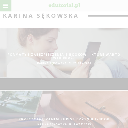
KARINA SĘKOWSKA
FORMATY I ZABEZPIECZENIA E-BOOKÓW – KTÓRE WARTO
WYBIERAĆ?
KARINA SĘKOWSKA
25 STY 2016
PRZECZYTAJ, ZANIM KUPISZ CZYTNIK E-BOOK
KARINA SĘKOWSKA
7 WRZ 2015