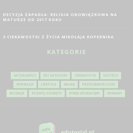
DECYZJA ZAPADŁA: RELIGIA OBOWIĄZKOWA NA
MATURZE OD 2017 ROKU
3 CIEKAWOSTKI Z ŻYCIA MIKOŁAJA KOPERNIKA
KATEGORIE
AKTUALNOŚCI
BEZ KATEGORII
CIEKAWOSTKI
EDUTECH
INSPIRACJA
LIFESTYLE
NAUKA
PRZEDSIĘBIORCZOŚĆ
RECENZJE
ROZWÓJ OSOBISTY
RYNEK EDUKACYJNY
WYWIADY