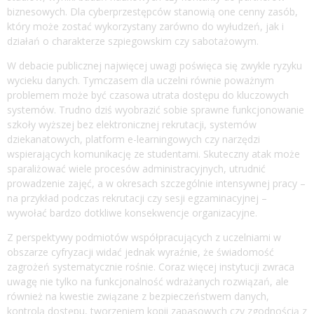
biznesowych. Dla cyberprzestępców stanowią one cenny zasób,
który może zostać wykorzystany zarówno do wyłudzeń, jak i
działań o charakterze szpiegowskim czy sabotażowym.
W debacie publicznej najwięcej uwagi poświęca się zwykle ryzyku
wycieku danych. Tymczasem dla uczelni równie poważnym
problemem może być czasowa utrata dostępu do kluczowych
systemów. Trudno dziś wyobrazić sobie sprawne funkcjonowanie
szkoły wyższej bez elektronicznej rekrutacji, systemów
dziekanatowych, platform e-learningowych czy narzędzi
wspierających komunikację ze studentami. Skuteczny atak może
sparaliżować wiele procesów administracyjnych, utrudnić
prowadzenie zajęć, a w okresach szczególnie intensywnej pracy –
na przykład podczas rekrutacji czy sesji egzaminacyjnej –
wywołać bardzo dotkliwe konsekwencje organizacyjne.
Z perspektywy podmiotów współpracujących z uczelniami w
obszarze cyfryzacji widać jednak wyraźnie, że świadomość
zagrożeń systematycznie rośnie. Coraz więcej instytucji zwraca
uwagę nie tylko na funkcjonalność wdrażanych rozwiązań, ale
również na kwestie związane z bezpieczeństwem danych,
kontrolą dostępu, tworzeniem kopii zapasowych czy zgodnością z