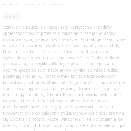
REDAKCJA EDUTORIAL.PL
28 LIP 2026
EDUTECH
Dziecko nie nauczy się rozsądnego korzystania z mediów
społecznościowych przez sam zakaz ani przez jednorazową
rozmowę o „zagrożeniach w internecie”. Potrzebuje zasad, które
da się zastosować w zwykły wtorek: gdy znajomy wysyła link,
ktoś prosi o zdjęcie, film nieoczekiwanie zdobywa tysiąc
wyświetleń albo telefon zaczyna zabierać sen. Skala problemu
jest większa, niż zwykle zakładają rodzice. Z badania NASK
obejmującego polskich nastolatków wynika, że młodzi ludzie
posiadają średnio 6,5 konta w mediach społecznościowych i
korzystają z nich przeciętnie przez 3 godziny i 23 minuty dziennie.
Rodzice szacują ten czas na 2 godziny i 6 minut oraz sądzą, że
dzieci mają średnio 3,42 konta. Różnica nie wynika wyłącznie z
ukrywania telefonu. Dorośli często nie wiedzą o kontach
dodatkowych, profilach do gier, komunikatorach i kontach
używanych tylko do oglądania treści. Odpowiedzialność zaczyna
się więc nie od kontroli każdej wiadomości, ale od ustalenia, co
dziecko może publikować, komu ufać, kiedy odłożyć telefon i jak