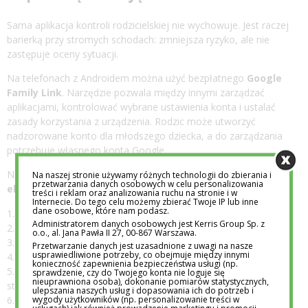
Sama aplikacja kontroli rodzicielskiej nie wychowuje. Jest raczej
barierką przy stromych schodach: zmniejsza ryzyko, ale nie
zastępuje oceny sytuacji.
Na telefonach z Androidem można użyć bezpłatnego
Google
Family Link
. Narzędzie pozwala między innymi zarządzać
aplikacjami, kontrolować wybrane ustawienia konta i ustalać
zasady korzystania z urządzenia. Rodzic może utworzyć
nadzorowane konto dla młodszego dziecka, a do zarządzania
potrzebuje własnego konta Google.
Na iPhonie i iPadzie podobną funkcję pełni
Czas przed
Na naszej stronie używamy różnych technologii do zbierania i
przetwarzania danych osobowych w celu personalizowania
ekranem
. Po dodaniu dziecka do grupy rodzinnej można:
treści i reklam oraz analizowania ruchu na stronie i w
Internecie. Do tego celu możemy zbierać Twoje IP lub inne
dane osobowe, które nam podasz.
sprawdzać czas używania aplikacji,
Administratorem danych osobowych jest Kerris Group Sp. z
ustawić limity dla wybranych programów,
o.o., al. Jana Pawła II 27, 00-867 Warszawa.
zaplanować czas bez urządzenia,
Przetwarzanie danych jest uzasadnione z uwagi na nasze
usprawiedliwione potrzeby, co obejmuje między innymi
zablokować zmiany ustawień prywatności,
konieczność zapewnienia bezpieczeństwa usługi (np.
ograniczyć strony internetowe i treści przeznaczone dla
sprawdzenie, czy do Twojego konta nie loguje się
nieuprawniona osoba), dokonanie pomiarów statystycznych,
starszych odbiorców,
ulepszania naszych usług i dopasowania ich do potrzeb i
wygody użytkowników (np. personalizowanie treści w
kontrolować dostęp aplikacji do lokalizacji.