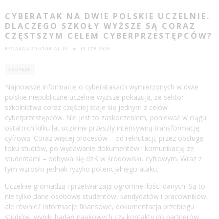
CYBERATAK NA DWIE POLSKIE UCZELNIE.
DLACZEGO SZKOŁY WYŻSZE SĄ CORAZ
CZĘSTSZYM CELEM CYBERPRZESTĘPCÓW?
REDAKCJA EDUTORIAL.PL
15 CZE 2026
EDUTECH
Najnowsze informacje o cyberatakach wymierzonych w dwie
polskie niepubliczne uczelnie wyższe pokazują, że sektor
szkolnictwa coraz częściej staje się jednym z celów
cyberprzestępców. Nie jest to zaskoczeniem, ponieważ w ciągu
ostatnich kilku lat uczelnie przeszły intensywną transformację
cyfrową. Coraz więcej procesów – od rekrutacji, przez obsługę
toku studiów, po wydawanie dokumentów i komunikację ze
studentami – odbywa się dziś w środowisku cyfrowym. Wraz z
tym wzrosło jednak ryzyko potencjalnego ataku.
Uczelnie gromadzą i przetwarzają ogromne ilości danych. Są to
nie tylko dane osobowe studentów, kandydatów i pracowników,
ale również informacje finansowe, dokumentacja przebiegu
studiów, wyniki badań naukowych czy kontakty do partnerów