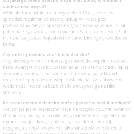
Od jakiego wieku dziecko może mieć konto w mediach
społecznościowych?
Wiele platform ustala minimalny wiek na 13 lat, ale trzeba
sprawdzić regulamin konkretnej usługi. W Polsce przy
przetwarzaniu danych opartym na zgodzie osoba poniżej 16 lat
potrzebuje zgody rodzica lub opiekuna. Samo ukończenie 13 lat
nie oznacza jeszcze dojrzałości do samodzielnego prowadzenia
konta.
Czy rodzic powinien znać hasło dziecka?
Przy pierwszym koncie młodszego nastolatka wspólnie ustalone
hasło awaryjne może być uzasadnione. Starszemu dziecku lepiej
zostawić prywatność i ustalić konkretne sytuacje, w których
rodzic może poprosić o dostęp. Hasła nie należy zapisywać w
wiadomości, notatniku bez blokady ani używać go na kilku
stronach.
Ile czasu dziennie dziecko może spędzać w social mediach?
Nie istnieje jedna bezpieczna liczba dla wszystkich. Limit powinien
chronić sen, naukę, ruch i relacje poza internetem. Sygnałem do
ograniczenia jest korzystanie nocą, spadek koncentracji,
rezygnacja z innych aktywności albo silna złość po odłożeniu