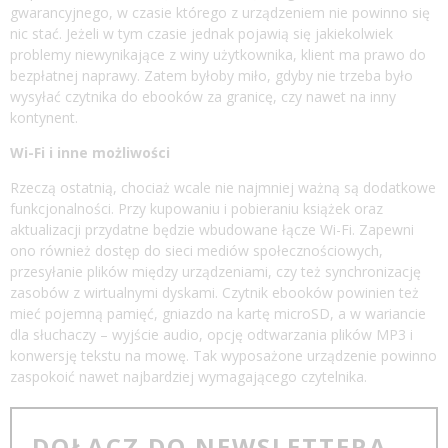
gwarancyjnego, w czasie którego z urządzeniem nie powinno się
nic stać. Jeżeli w tym czasie jednak pojawią się jakiekolwiek
problemy niewynikające z winy użytkownika, klient ma prawo do
bezpłatnej naprawy. Zatem byłoby miło, gdyby nie trzeba było
wysyłać czytnika do ebooków za granicę, czy nawet na inny
kontynent.
Wi-Fi i inne możliwości
Rzeczą ostatnią, chociaż wcale nie najmniej ważną są dodatkowe
funkcjonalności. Przy kupowaniu i pobieraniu książek oraz
aktualizacji przydatne będzie wbudowane łącze Wi-Fi. Zapewni
ono również dostęp do sieci mediów społecznościowych,
przesyłanie plików między urządzeniami, czy też synchronizację
zasobów z wirtualnymi dyskami. Czytnik ebooków powinien też
mieć pojemną pamięć, gniazdo na kartę microSD, a w wariancie
dla słuchaczy – wyjście audio, opcję odtwarzania plików MP3 i
konwersję tekstu na mowę. Tak wyposażone urządzenie powinno
zaspokoić nawet najbardziej wymagającego czytelnika.
DOŁĄCZ DO NEWSLETTERA