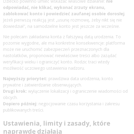
Dziecko powinno umieć wskazać właściwe działanie:
nie
odpowiadać, nie klikać, wykonać zrzuty ekranu,
zablokować konto i powiedzieć zaufanej osobie dorosłej
.
Jeżeli pierwszą reakcją jest „usunę rozmowę, żeby nikt się nie
dowiedział”, na samodzielne konto jest jeszcze za wcześnie.
Nie polecam zakładania konta z fałszywą datą urodzenia. To
pozornie wygodne, ale ma konkretne konsekwencje: platforma
może nie uruchomić zabezpieczeń przeznaczonych dla
nastolatków, proponować niewłaściwe treści albo zażądać
weryfikacji wieku i ograniczyć konto. Rodzic traci wtedy
możliwość uczciwego ustawienia nadzoru.
Najwyższy priorytet:
prawdziwa data urodzenia, konto
prywatne i zatwierdzanie obserwujących.
Drugi krok:
wyłączenie lokalizacji i ograniczenie wiadomości od
obcych.
Dopiero później:
negocjowanie czasu korzystania i zakresu
publikowanych treści.
Ustawienia, limity i zasady, które
naprawdę działają