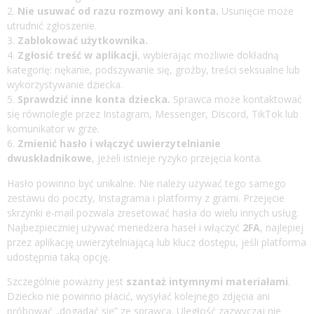
Nie usuwać od razu rozmowy ani konta.
Usunięcie może
utrudnić zgłoszenie.
Zablokować użytkownika.
Zgłosić treść w aplikacji
, wybierając możliwie dokładną
kategorię: nękanie, podszywanie się, groźby, treści seksualne lub
wykorzystywanie dziecka.
Sprawdzić inne konta dziecka.
Sprawca może kontaktować
się równolegle przez Instagram, Messenger, Discord, TikTok lub
komunikator w grze.
Zmienić hasło i włączyć uwierzytelnianie
dwuskładnikowe
, jeżeli istnieje ryzyko przejęcia konta.
Hasło powinno być unikalne. Nie należy używać tego samego
zestawu do poczty, Instagrama i platformy z grami. Przejęcie
skrzynki e-mail pozwala zresetować hasła do wielu innych usług.
Najbezpieczniej używać menedżera haseł i włączyć
2FA
, najlepiej
przez aplikację uwierzytelniającą lub klucz dostępu, jeśli platforma
udostępnia taką opcję.
Szczególnie poważny jest
szantaż intymnymi materiałami
.
Dziecko nie powinno płacić, wysyłać kolejnego zdjęcia ani
próbować „dogadać się” ze sprawcą. Uległość zazwyczaj nie