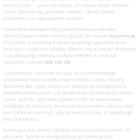
kończy żądań — pokazuje jedynie, że szantaż działa. Materiał
należy zabezpieczyć, przerwać kontakt i zgłosić sprawę
dorosłemu oraz odpowiednim służbom.
Potencjalnie nielegalne treści przedstawiające seksualne
wykorzystywanie dzieci można zgłaszać do zespołu
Dyżurnet.pl
,
który działa w strukturach NASK i przyjmuje zgłoszenia przez
formularz, e-mail oraz infolinię. Dziecko może również skorzystać
z całodobowego telefonu zaufania
116 111
, a rodzic lub
nauczyciel z numeru
800 100 100
.
Cyberprzemoc często nie zaczyna się od anonimowego
użytkownika. Bywa przedłużeniem konfliktu z klasy, drużyny
sportowej albo grupy znajomych. Dlatego po zabezpieczeniu
dowodów trzeba ustalić, czy sprawa dotyczy uczniów tej samej
szkoły. Jeśli tak, zgłoszenie powinno trafić do wychowawcy,
pedagoga lub dyrektora. Nie wystarczy powiedzieć dziecku, żeby
„nie czytało komentarzy”, gdy sprawcy spotykają je następnego
dnia na korytarzu.
Alarmująca jest również sytuacja, w której dziecko twierdzi, że
obrażanie, tworzenie kompromitujących memów albo