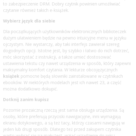
to zabezpieczenie DRM. Dobry czytnik powinien umożliwiać
czytanie również takich e-książek.
Wybierz język dla siebie
Dla początkujących użytkowników elektronicznych biblioteczek
dużym ułatwieniem będzie na pewno intuicyjne menu w języku
ojczystym. Nie wystarczy, aby taki interfejs zawierał szereg
dogodnych opcji. Istotne jest, by szybko i łatwo do nich dotrzeć,
móc skorzystać z instrukcji, a także umieć dostosować
ustawienia tekstu czy nawet urządzenia w sposób, który zapewni
maksymalny komfort czytania. W lekturze obcojęzycznych
książek
pomocne będą słowniki zainstalowane w czytnikach
ebooków. W niektórych modelach jest ich nawet 23, a część
można dodatkowo dokupić.
Dotknij zanim kupisz
Pozornie prozaiczną rzeczą jest sama obsługa urządzenia. Są
osoby, które preferują przyciski nawigacyjne, inni wymagają
ekranu dotykowego, a są też tacy, którzy czasami nawigują w
jeden lub drugi sposób. Dlatego też przed zakupem czytnika
warto wybrać się na mały test, wziąć urządzenie do ręki i