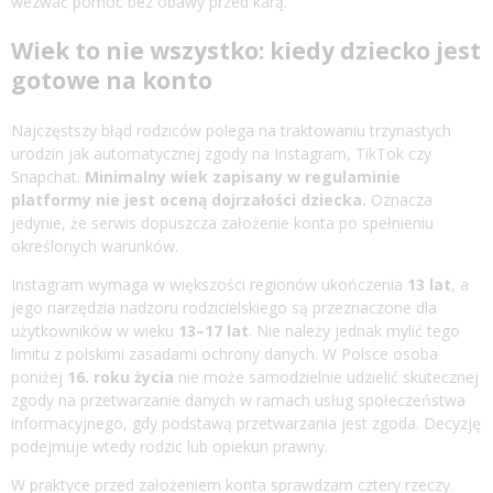
wezwać pomoc bez obawy przed karą.
Wiek to nie wszystko: kiedy dziecko jest
gotowe na konto
Najczęstszy błąd rodziców polega na traktowaniu trzynastych
urodzin jak automatycznej zgody na Instagram, TikTok czy
Snapchat.
Minimalny wiek zapisany w regulaminie
platformy nie jest oceną dojrzałości dziecka.
Oznacza
jedynie, że serwis dopuszcza założenie konta po spełnieniu
określonych warunków.
Instagram wymaga w większości regionów ukończenia
13 lat
, a
jego narzędzia nadzoru rodzicielskiego są przeznaczone dla
użytkowników w wieku
13–17 lat
. Nie należy jednak mylić tego
limitu z polskimi zasadami ochrony danych. W Polsce osoba
poniżej
16. roku życia
nie może samodzielnie udzielić skutecznej
zgody na przetwarzanie danych w ramach usług społeczeństwa
informacyjnego, gdy podstawą przetwarzania jest zgoda. Decyzję
podejmuje wtedy rodzic lub opiekun prawny.
W praktyce przed założeniem konta sprawdzam cztery rzeczy.