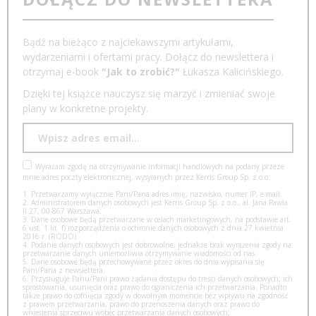
Bądź na bieżąco z najciekawszymi artykułami,
wydarzeniami i ofertami pracy. Dołącz do newslettera i
otrzymaj e-book
"Jak to zrobić?"
Łukasza Kalicińskiego.
Dzięki tej książce nauczysz się marzyć i zmieniać swoje
plany w konkretne projekty.
Wyrażam zgodę na otrzymywanie informacji handlowych na podany przeze
mnie adres poczty elektronicznej, wysyłanych przez Kerris Group Sp. z o.o.
1. Przetwarzamy wyłącznie Pani/Pana adres imię, nazwisko, numer IP, e-mail.
2. Administratorem danych osobowych jest Kerris Group Sp. z o.o., al. Jana Pawła
II 27, 00-867 Warszawa.
3. Dane osobowe będą przetwarzane w celach marketingowych, na podstawie art.
6 ust. 1 lit. f) rozporządzenia o ochronie danych osobowych z dnia 27 kwietnia
2016 r. (RODO).
4. Podanie danych osobowych jest dobrowolne, jednakże brak wyrażenia zgody na
przetwarzanie danych uniemożliwia otrzymywanie wiadomości od nas.
5. Dane osobowe będą przechowywane przez okres do dnia wypisania się
Pani/Pana z newslettera.
6. Przysługuje Panu/Pani prawo żądania dostępu do treści danych osobowych, ich
sprostowania, usunięcia oraz prawo do ograniczenia ich przetwarzania. Ponadto
także prawo do cofnięcia zgody w dowolnym momencie bez wpływu na zgodność
z prawem przetwarzania, prawo do przenoszenia danych oraz prawo do
wniesienia sprzeciwu wobec przetwarzania danych osobowych,