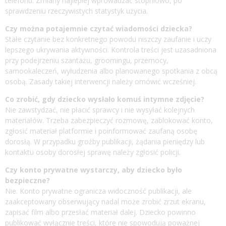
telefonu. Zmiany najlepiej wprowadzać stopniowo, po
sprawdzeniu rzeczywistych statystyk użycia.
Czy można potajemnie czytać wiadomości dziecka?
Stałe czytanie bez konkretnego powodu niszczy zaufanie i uczy
lepszego ukrywania aktywności. Kontrola treści jest uzasadniona
przy podejrzeniu szantażu, groomingu, przemocy,
samookaleczeń, wyłudzenia albo planowanego spotkania z obcą
osobą. Zasady takiej interwencji należy omówić wcześniej.
Co zrobić, gdy dziecko wysłało komuś intymne zdjęcie?
Nie zawstydzać, nie płacić sprawcy i nie wysyłać kolejnych
materiałów. Trzeba zabezpieczyć rozmowę, zablokować konto,
zgłosić materiał platformie i poinformować zaufaną osobę
dorosłą. W przypadku groźby publikacji, żądania pieniędzy lub
kontaktu osoby dorosłej sprawę należy zgłosić policji.
Czy konto prywatne wystarczy, aby dziecko było
bezpieczne?
Nie. Konto prywatne ogranicza widoczność publikacji, ale
zaakceptowany obserwujący nadal może zrobić zrzut ekranu,
zapisać film albo przesłać materiał dalej. Dziecko powinno
publikować wyłącznie treści, które nie spowodują poważnej