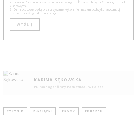
7. Posiada Pan/Pani prawo wniesienia skargi do Prezesa Urzędu Ochrony Danych
Osobowych.
8. Dane osobowe będą przekazywane wyłącznie naszym podwykonawcom, tj.
dostawcom usług informatycznych.
KARINA SĘKOWSKA
PR manager firmy PocketBook w Polsce
CZYTNIK
E-KSIĄŻKI
EBOOK
EDUTECH