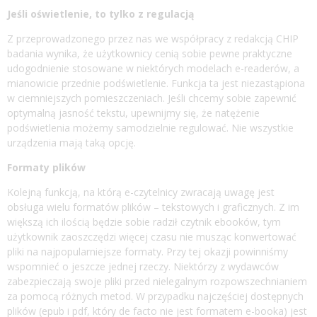
Jeśli oświetlenie, to tylko z regulacją
Z przeprowadzonego przez nas we współpracy z redakcją CHIP
badania wynika, że użytkownicy cenią sobie pewne praktyczne
udogodnienie stosowane w niektórych modelach e-readerów, a
mianowicie przednie podświetlenie. Funkcja ta jest niezastąpiona
w ciemniejszych pomieszczeniach. Jeśli chcemy sobie zapewnić
optymalną jasność tekstu, upewnijmy się, że natężenie
podświetlenia możemy samodzielnie regulować. Nie wszystkie
urządzenia mają taką opcję.
Formaty plików
Kolejną funkcją, na którą e-czytelnicy zwracają uwagę jest
obsługa wielu formatów plików – tekstowych i graficznych. Z im
większą ich ilością będzie sobie radził czytnik ebooków, tym
użytkownik zaoszczędzi więcej czasu nie musząc konwertować
pliki na najpopularniejsze formaty. Przy tej okazji powinniśmy
wspomnieć o jeszcze jednej rzeczy. Niektórzy z wydawców
zabezpieczają swoje pliki przed nielegalnym rozpowszechnianiem
za pomocą różnych metod. W przypadku najczęściej dostępnych
plików (epub i pdf, który de facto nie jest formatem e-booka) jest