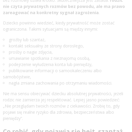
bez rozmowy działa krótko. Skuteczniejsza jest zasada:
rodzic
nie czyta prywatnych rozmów bez powodu, ale ma prawo
zareagować na konkretny sygnał zagrożenia
.
Dziecko powinno wiedzieć, kiedy prywatność może zostać
ograniczona. Takimi sytuacjami są między innymi:
groźby lub szantaż,
kontakt seksualny ze strony dorosłego,
prośby o nagie zdjęcia,
umawianie spotkania z nieznajomą osobą,
podejrzenie wyłudzenia konta lub pieniędzy,
publikowanie informacji o samookaleczeniu albo
samobójstwie,
nagła zmiana zachowania po otrzymaniu wiadomości.
Nie ma sensu obiecywać dziecku absolutnej prywatności, jeżeli
rodzic nie zamierza jej respektować. Lepiej jasno powiedzieć:
„Nie przeglądam twoich rozmów z ciekawości. Zrobię to, gdy
pojawi się realne ryzyko dla zdrowia, bezpieczeństwa albo
pieniędzy”.
Co robić, gdy pojawia się hejt, szantaż