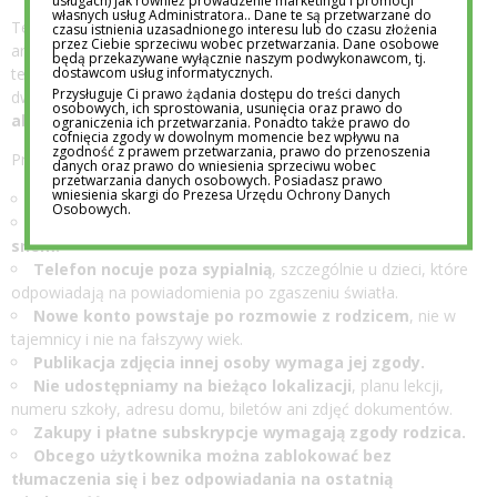
usługach) jak również prowadzenie marketingu i promocji
własnych usług Administratora.. Dane te są przetwarzane do
Techniczne limity warto ustawić, ale nie należy zaczynać od
czasu istnienia uzasadnionego interesu lub do czasu złożenia
przez Ciebie sprzeciwu wobec przetwarzania. Dane osobowe
arbitralnego „godzina dziennie dla każdego”. Inaczej korzysta z
będą przekazywane wyłącznie naszym podwykonawcom, tj.
dostawcom usług informatycznych.
telefonu dziecko, które montuje film, inaczej takie, które przez
Przysługuje Ci prawo żądania dostępu do treści danych
dwie godziny bezwiednie przewija krótkie nagrania.
Rodzaj
osobowych, ich sprostowania, usunięcia oraz prawo do
aktywności jest ważniejszy niż sam licznik.
ograniczenia ich przetwarzania. Ponadto także prawo do
cofnięcia zgody w dowolnym momencie bez wpływu na
zgodność z prawem przetwarzania, prawo do przenoszenia
Praktyczny układ rodzinnych zasad może wyglądać tak:
danych oraz prawo do wniesienia sprzeciwu wobec
przetwarzania danych osobowych. Posiadasz prawo
wniesienia skargi do Prezesa Urzędu Ochrony Danych
Brak telefonu podczas posiłków.
Osobowych.
Brak social mediów przez ostatnie 60 minut przed
snem.
Telefon nocuje poza sypialnią
, szczególnie u dzieci, które
odpowiadają na powiadomienia po zgaszeniu światła.
Nowe konto powstaje po rozmowie z rodzicem
, nie w
tajemnicy i nie na fałszywy wiek.
Publikacja zdjęcia innej osoby wymaga jej zgody.
Nie udostępniamy na bieżąco lokalizacji
, planu lekcji,
numeru szkoły, adresu domu, biletów ani zdjęć dokumentów.
Zakupy i płatne subskrypcje wymagają zgody rodzica.
Obcego użytkownika można zablokować bez
tłumaczenia się i bez odpowiadania na ostatnią