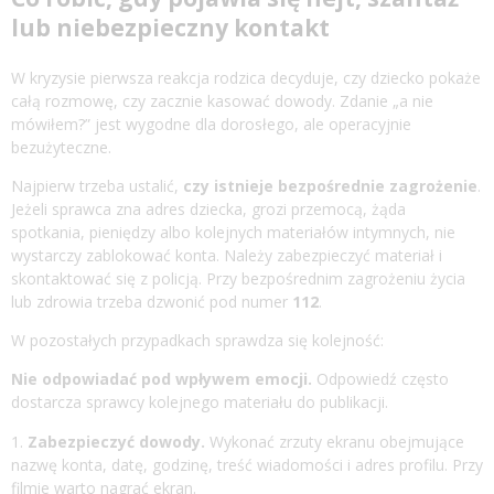
lub niebezpieczny kontakt
W kryzysie pierwsza reakcja rodzica decyduje, czy dziecko pokaże
całą rozmowę, czy zacznie kasować dowody. Zdanie „a nie
mówiłem?” jest wygodne dla dorosłego, ale operacyjnie
bezużyteczne.
Najpierw trzeba ustalić,
czy istnieje bezpośrednie zagrożenie
.
Jeżeli sprawca zna adres dziecka, grozi przemocą, żąda
spotkania, pieniędzy albo kolejnych materiałów intymnych, nie
wystarczy zablokować konta. Należy zabezpieczyć materiał i
skontaktować się z policją. Przy bezpośrednim zagrożeniu życia
lub zdrowia trzeba dzwonić pod numer
112
.
W pozostałych przypadkach sprawdza się kolejność:
Nie odpowiadać pod wpływem emocji.
Odpowiedź często
dostarcza sprawcy kolejnego materiału do publikacji.
Zabezpieczyć dowody.
Wykonać zrzuty ekranu obejmujące
nazwę konta, datę, godzinę, treść wiadomości i adres profilu. Przy
filmie warto nagrać ekran.