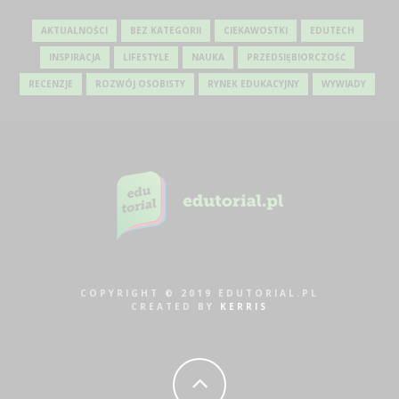
AKTUALNOŚCI
BEZ KATEGORII
CIEKAWOSTKI
EDUTECH
INSPIRACJA
LIFESTYLE
NAUKA
PRZEDSIĘBIORCZOŚĆ
RECENZJE
ROZWÓJ OSOBISTY
RYNEK EDUKACYJNY
WYWIADY
COPYRIGHT © 2019 EDUTORIAL.PL
CREATED BY
KERRIS