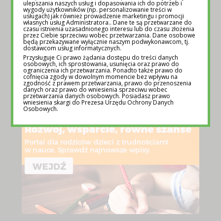
TEMATY NA LEKCJE WYCHOWAWCZE –
ulepszania naszych usług i dopasowania ich do potrzeb i
wygody użytkowników (np. personalizowanie treści w
POMOC DLA NAUCZYCIELI
usługach) jak również prowadzenie marketingu i promocji
własnych usług Administratora.. Dane te są przetwarzane do
12 MAJA 2025
czasu istnienia uzasadnionego interesu lub do czasu złożenia
przez Ciebie sprzeciwu wobec przetwarzania. Dane osobowe
będą przekazywane wyłącznie naszym podwykonawcom, tj.
dostawcom usług informatycznych.
Przysługuje Ci prawo żądania dostępu do treści danych
osobowych, ich sprostowania, usunięcia oraz prawo do
REKLAMA
ograniczenia ich przetwarzania. Ponadto także prawo do
cofnięcia zgody w dowolnym momencie bez wpływu na
zgodność z prawem przetwarzania, prawo do przenoszenia
danych oraz prawo do wniesienia sprzeciwu wobec
przetwarzania danych osobowych. Posiadasz prawo
wniesienia skargi do Prezesa Urzędu Ochrony Danych
Osobowych.