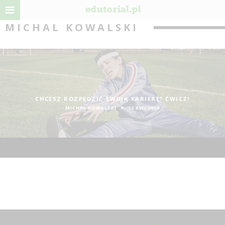
MICHAL KOWALSKI
CHCESZ ROZPĘDZIĆ SWOJĄ KARIERĘ? ĆWICZ!
MICHAL KOWALSKI
12 KWI 2016