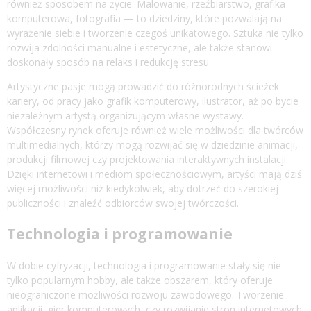
również sposobem na życie. Malowanie, rzeźbiarstwo, grafika
komputerowa, fotografia — to dziedziny, które pozwalają na
wyrażenie siebie i tworzenie czegoś unikatowego. Sztuka nie tylko
rozwija zdolności manualne i estetyczne, ale także stanowi
doskonały sposób na relaks i redukcję stresu.
Artystyczne pasje mogą prowadzić do różnorodnych ścieżek
kariery, od pracy jako grafik komputerowy, ilustrator, aż po bycie
niezależnym artystą organizującym własne wystawy.
Współczesny rynek oferuje również wiele możliwości dla twórców
multimedialnych, którzy mogą rozwijać się w dziedzinie animacji,
produkcji filmowej czy projektowania interaktywnych instalacji.
Dzięki internetowi i mediom społecznościowym, artyści mają dziś
więcej możliwości niż kiedykolwiek, aby dotrzeć do szerokiej
publiczności i znaleźć odbiorców swojej twórczości.
Technologia i programowanie
W dobie cyfryzacji, technologia i programowanie stały się nie
tylko popularnym hobby, ale także obszarem, który oferuje
nieograniczone możliwości rozwoju zawodowego. Tworzenie
aplikacji, gier komputerowych, czy rozwijanie stron internetowych