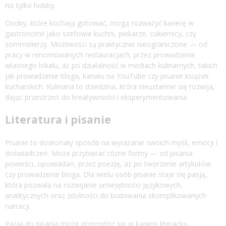
niż tylko hobby.
Osoby, które kochają gotować, mogą rozważyć karierę w
gastronomii jako szefowie kuchni, piekarze, cukiernicy, czy
sommelierzy. Możliwości są praktycznie nieograniczone — od
pracy w renomowanych restauracjach, przez prowadzenie
własnego lokalu, aż po działalność w mediach kulinarnych, takich
jak prowadzenie bloga, kanału na YouTube czy pisanie książek
kucharskich. Kulinaria to dziedzina, która nieustannie się rozwija,
dając przestrzeń do kreatywności i eksperymentowania.
Literatura i pisanie
Pisanie to doskonały sposób na wyrażanie swoich myśli, emocji i
doświadczeń. Może przybierać różne formy — od pisania
powieści, opowiadań, przez poezję, aż po tworzenie artykułów
czy prowadzenie bloga. Dla wielu osób pisanie staje się pasją,
która pozwala na rozwijanie umiejętności językowych,
analitycznych oraz zdolności do budowania skomplikowanych
narracji.
Pasja do pisania może przerodzić się w karierę literacką,