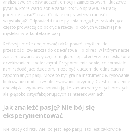
analizę swoich doświadczeń, emocji i zainteresowań. Kluczowe
pytania, które warto sobie zadać, to: “Co sprawia, że tracę
poczucie czasu?” oraz “Co daje mi prawdziwą radość i
satysfakcję?” Odpowiedzi na te pytania mogą być zaskakujące i
często prowadzą do odkrycia rzeczy, o których wcześniej nie
myśleliśmy w kontekście pasji.
Refleksja może obejmować także powrót myślami do
przeszłości, zwłaszcza do dzieciństwa. To okres, w którym nasze
zainteresowania były często najbardziej autentyczne i nieskażone
oczekiwaniami społecznymi. Przypomnienie sobie, co sprawiało
nam radość jako dzieciom, może być kluczem do odnalezienia
zapomnianych pasji. Może to być gra na instrumencie, rysowanie,
budowanie modeli czy obserwowanie przyrody. Często codzienne
obowiązki i wyzwania sprawiają, że zapominamy o tych prostych,
ale głęboko satysfakcjonujących zainteresowaniach.
Jak znaleźć pasję? Nie bój się
eksperymentować
Nie każdy od razu wie, co jest jego pasją, i to jest całkowicie