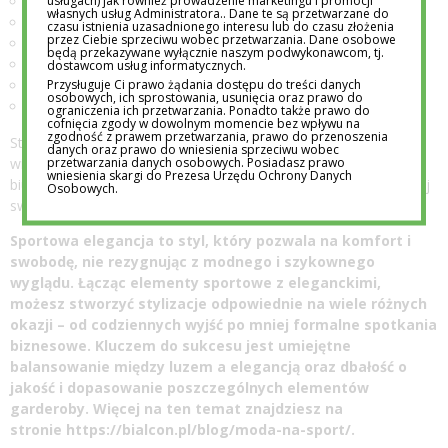
usługach) jak również prowadzenie marketingu i promocji
białej koszuli,
własnych usług Administratora.. Dane te są przetwarzane do
wygodnych jeansów,
czasu istnienia uzasadnionego interesu lub do czasu złożenia
przez Ciebie sprzeciwu wobec przetwarzania. Dane osobowe
eleganckich sneakersów,
będą przekazywane wyłącznie naszym podwykonawcom, tj.
sukienki o prostym kroju,
dostawcom usług informatycznych.
Przysługuje Ci prawo żądania dostępu do treści danych
skórzanej kurtki,
osobowych, ich sprostowania, usunięcia oraz prawo do
torebki w minimalistycznym stylu.
ograniczenia ich przetwarzania. Ponadto także prawo do
cofnięcia zgody w dowolnym momencie bez wpływu na
zgodność z prawem przetwarzania, prawo do przenoszenia
Styl sportowej elegancji zyskał na popularności w latach 80. XX
danych oraz prawo do wniesienia sprzeciwu wobec
przetwarzania danych osobowych. Posiadasz prawo
wieku, kiedy to kobiety zaczęły łączyć elementy garderoby
wniesienia skargi do Prezesa Urzędu Ochrony Danych
biurowej z wygodnymi ubraniami sportowymi, dążąc do większej
Osobowych.
swobody w ubiorze.
Sportowa elegancja to styl, który pozwala na komfort i
swobodę, nie rezygnując z modnego i szykownego
wyglądu. Łącząc elementy sportowe z eleganckimi,
możesz stworzyć stylizacje odpowiednie na wiele różnych
okazji – od codziennych wyjść po mniej formalne spotkania
biznesowe. Kluczem do sukcesu jest umiejętne
balansowanie między luzem a elegancją oraz dbałość o
jakość i dopasowanie poszczególnych elementów
garderoby. Więcej na ten temat znajdziesz na
stronie
https://bialcon.pl/blog/moda-na-sport/
.