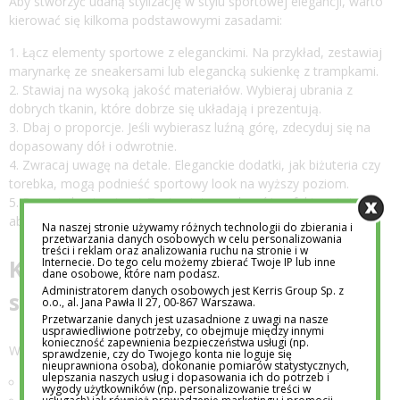
Aby stworzyć udaną stylizację w stylu sportowej elegancji, warto
kierować się kilkoma podstawowymi zasadami:
Łącz elementy sportowe z eleganckimi. Na przykład, zestawiaj
marynarkę ze sneakersami lub elegancką sukienkę z trampkami.
Stawiaj na wysoką jakość materiałów. Wybieraj ubrania z
dobrych tkanin, które dobrze się układają i prezentują.
Dbaj o proporcje. Jeśli wybierasz luźną górę, zdecyduj się na
dopasowany dół i odwrotnie.
Zwracaj uwagę na detale. Eleganckie dodatki, jak biżuteria czy
torebka, mogą podnieść sportowy look na wyższy poziom.
Baw się kontrastami. Zestawiaj ze sobą różne faktury i style,
aby stworzyć ciekawy efekt.
Na naszej stronie używamy różnych technologii do zbierania i
przetwarzania danych osobowych w celu personalizowania
treści i reklam oraz analizowania ruchu na stronie i w
Kluczowe elementy garderoby w
Internecie. Do tego celu możemy zbierać Twoje IP lub inne
dane osobowe, które nam podasz.
Administratorem danych osobowych jest Kerris Group Sp. z
sportowej elegancji
o.o., al. Jana Pawła II 27, 00-867 Warszawa.
Przetwarzanie danych jest uzasadnione z uwagi na nasze
usprawiedliwione potrzeby, co obejmuje między innymi
konieczność zapewnienia bezpieczeństwa usługi (np.
W szafie miłośniczki sportowej elegancji nie powinno zabraknąć:
sprawdzenie, czy do Twojego konta nie loguje się
nieuprawniona osoba), dokonanie pomiarów statystycznych,
ulepszania naszych usług i dopasowania ich do potrzeb i
klasycznej marynarki,
wygody użytkowników (np. personalizowanie treści w