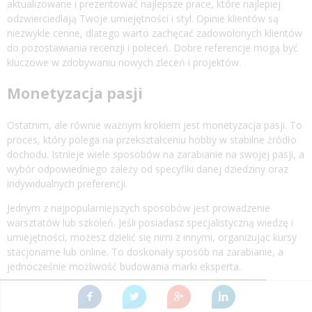
aktualizowane i prezentować najlepsze prace, które najlepiej
odzwierciedlają Twoje umiejętności i styl. Opinie klientów są
niezwykle cenne, dlatego warto zachęcać zadowolonych klientów
do pozostawiania recenzji i poleceń. Dobre referencje mogą być
kluczowe w zdobywaniu nowych zleceń i projektów.
Monetyzacja pasji
Ostatnim, ale równie ważnym krokiem jest monetyzacja pasji. To
proces, który polega na przekształceniu hobby w stabilne źródło
dochodu. Istnieje wiele sposobów na zarabianie na swojej pasji, a
wybór odpowiedniego zależy od specyfiki danej dziedziny oraz
indywidualnych preferencji.
Jednym z najpopularniejszych sposobów jest prowadzenie
warsztatów lub szkoleń. Jeśli posiadasz specjalistyczną wiedzę i
umiejętności, możesz dzielić się nimi z innymi, organizując kursy
stacjonarne lub online. To doskonały sposób na zarabianie, a
jednocześnie możliwość budowania marki eksperta.
Innym sposobem na monetyzację jest sprzedaż swoich prac lub
usług. Może to być sprzedaż dzieł sztuki, zdjęć, projektów