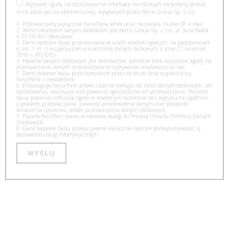
Wyrażam zgodę na otrzymywanie informacji handlowych na podany przeze
mnie adres poczty elektronicznej, wysyłanych przez Kerris Group Sp. z o.o.
1. Przetwarzamy wyłącznie Pani/Pana adres imię, nazwisko, numer IP, e-mail.
2. Administratorem danych osobowych jest Kerris Group Sp. z o.o., al. Jana Pawła
II 27, 00-867 Warszawa.
3. Dane osobowe będą przetwarzane w celach marketingowych, na podstawie art.
6 ust. 1 lit. f) rozporządzenia o ochronie danych osobowych z dnia 27 kwietnia
2016 r. (RODO).
4. Podanie danych osobowych jest dobrowolne, jednakże brak wyrażenia zgody na
przetwarzanie danych uniemożliwia otrzymywanie wiadomości od nas.
5. Dane osobowe będą przechowywane przez okres do dnia wypisania się
Pani/Pana z newslettera.
6. Przysługuje Panu/Pani prawo żądania dostępu do treści danych osobowych, ich
sprostowania, usunięcia oraz prawo do ograniczenia ich przetwarzania. Ponadto
także prawo do cofnięcia zgody w dowolnym momencie bez wpływu na zgodność
z prawem przetwarzania, prawo do przenoszenia danych oraz prawo do
wniesienia sprzeciwu wobec przetwarzania danych osobowych,
7. Posiada Pan/Pani prawo wniesienia skargi do Prezesa Urzędu Ochrony Danych
Osobowych.
8. Dane osobowe będą przekazywane wyłącznie naszym podwykonawcom, tj.
dostawcom usług informatycznych.