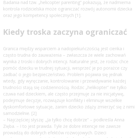
Badania nad tzw. „helicopter parenting” pokazują, że nadmierna
kontrola rodzicielska może ograniczać rozwój autonomii dziecka
oraz jego kompetencji społecznych [1].
Kiedy troska zaczyna ograniczać
Granica między wsparciem a nadopiekuńczością jest cienka i
często trudna do zauważenia – zwłaszcza że wiele zachowań
wynika z troski i dobrych intencji. Naturalne jest, że rodzic chce
pomóc dziecku w trudnej sytuacji, wesprzeć je po porażce czy
zadbać o jego bezpieczeństwo. Problem pojawia się jednak
wtedy, gdy wyręczanie, kontrolowanie i przewidywanie każdej
trudności stają się codziennością. Rodzic „helikopter” nie tylko
czuwa nad dzieckiem, ale często przejmuje za nie inicjatywę,
podejmuje decyzje, rozwiązuje konflikty i eliminuje wszelkie
dyskomfortowe sytuacje, zanim dziecko zdąży zmierzyć się z nimi
samodzielnie. [2]
– Najczęściej słyszę: „Ja tylko chcę dobrze” – podkreśla Anna
Zięba. – I to jest prawda. Tyle że dobre intencje nie zawsze
prowadzą do dobrych efektów rozwojowych. Dzieci