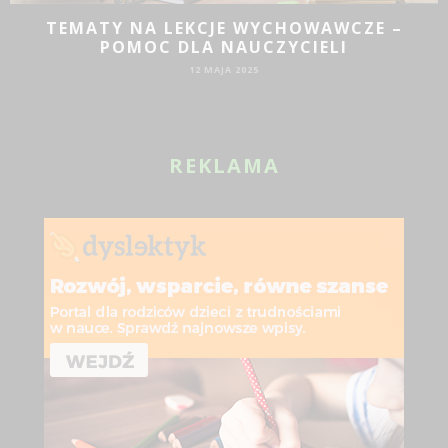
JAKIE DZIAŁANIA PROMOCYJNE SPRAWDZĄ
SIĘ DLA BIZNESU?
19 SIE 2024
REKLAMA