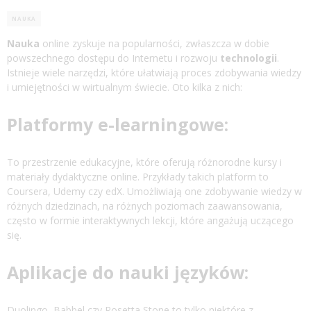
NAUKA
Nauka
online zyskuje na popularności, zwłaszcza w dobie
powszechnego dostępu do Internetu i rozwoju
technologii
.
Istnieje wiele narzędzi, które ułatwiają proces zdobywania wiedzy
i umiejętności w wirtualnym świecie. Oto kilka z nich:
Platformy e-learningowe:
To przestrzenie edukacyjne, które oferują różnorodne kursy i
materiały dydaktyczne online. Przykłady takich platform to
Coursera, Udemy czy edX. Umożliwiają one zdobywanie wiedzy w
różnych dziedzinach, na różnych poziomach zaawansowania,
często w formie interaktywnych lekcji, które angażują uczącego
się.
Aplikacje do
nauki
języków:
Duolingo, Babbel czy Rosetta Stone to tylko niektóre z