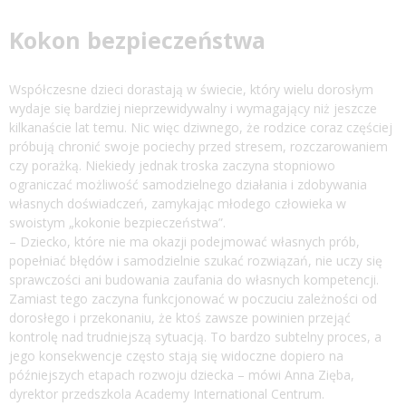
Kokon bezpieczeństwa
Współczesne dzieci dorastają w świecie, który wielu dorosłym
wydaje się bardziej nieprzewidywalny i wymagający niż jeszcze
kilkanaście lat temu. Nic więc dziwnego, że rodzice coraz częściej
próbują chronić swoje pociechy przed stresem, rozczarowaniem
czy porażką. Niekiedy jednak troska zaczyna stopniowo
ograniczać możliwość samodzielnego działania i zdobywania
własnych doświadczeń, zamykając młodego człowieka w
swoistym „kokonie bezpieczeństwa”.
– Dziecko, które nie ma okazji podejmować własnych prób,
popełniać błędów i samodzielnie szukać rozwiązań, nie uczy się
sprawczości ani budowania zaufania do własnych kompetencji.
Zamiast tego zaczyna funkcjonować w poczuciu zależności od
dorosłego i przekonaniu, że ktoś zawsze powinien przejąć
kontrolę nad trudniejszą sytuacją. To bardzo subtelny proces, a
jego konsekwencje często stają się widoczne dopiero na
późniejszych etapach rozwoju dziecka – mówi Anna Zięba,
dyrektor przedszkola Academy International Centrum.