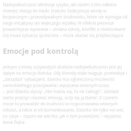
Nadopiekuńczość eliminuje ryzyko, ale razem z nim odbiera
również okazję do nauki. Dziecko funkcjonuje wtedy w
bezpiecznym i przewidywalnym środowisku, które nie wymaga od
niego inicjatywy ani większego wysiłku. W efekcie pierwsze
poważniejsze wyzwanie – zmiana szkoły, konflikt z rówieśnikami
czy nowa sytuacja społeczna – może okazać się przytłaczające.
Emocje pod kontrolą
Jednym z mniej oczywistych skutków nadopiekuńczości jest jej
wpływ na emocje dziecka. Gdy dorosły stale reaguje, przewiduje i
„zarządza” sytuacjami, dziecko ma ograniczoną możliwość
samodzielnego przeżywania i wyrażania własnych uczuć.
– Jeśli dziecko słyszy: „Nie martw się, to nic takiego”, zamiast
samo przeżyć i nazwać emocję, uczy się ją tłumić. Z czasem
może to prowadzić do trudności w rozpoznawaniu własnych
odczuć, a także w ich komunikowaniu. Dziecko nie tylko nie wie,
co czuje – często nie wie też, jak o tym powiedzieć – wyjaśnia
Anna Zięba.