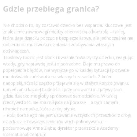
Gdzie przebiega granica?
Nie chodzi o to, by zostawić dziecko bez wsparcia. Kluczowe jest
znalezienie równowagi między obecnością a kontrolą – takiej,
która daje dziecku poczucie bezpieczeństwa, ale jednocześnie nie
odbiera mu możliwości działania i zdobywania własnych
doświadczeń.
Troskliwy rodzic jest obok i uważnie towarzyszy dziecku, reagując
wtedy, gdy naprawdę jest to potrzebne. Daje mu prawo do
popełniania błędów, nie wyręcza go w każdej sytuacji i pozwala
mu doświadczać świata na własnych zasadach. Z kolei
nadopiekuńczość często przejawia się w stałym kontrolowaniu,
uprzedzaniu każdej trudności i przejmowaniu inicjatywy tam,
gdzie dziecko mogłoby spróbować samodzielnie. W takiej
rzeczywistości nie ma miejsca na porażkę – a tym samym
również na naukę, która z niej płynie.
– Rolą dorosłego nie jest usuwanie wszystkich przeszkód z drogi
dziecka, ale towarzyszenie mu w ich pokonywaniu –
podsumowuje Anna Zięba, dyrektor przedszkola Academy
International Centrum