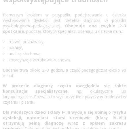
Pierwszym krokiem w przypadku podejrzewania u dziecka
występowania dysleksji jest rzetelna diagnoza w poradni
psychologiczno-pedagogicznej.
Obejmuje ona zwykle 2–3
spotkania
, podczas których specjaliści oceniają u dziecka m.in.:
rozwój poznawczy,
pamięć,
analizę słuchową,
koordynację wzrokowo-ruchową.
Badanie trwa około 2–3 godzin, a część pedagogiczna około 90
minut.
W procesie diagnozy często uwzględnia się także
konsultacje specjalistyczne
, np. okulistyczne lub
laryngologiczne. Pozwala to wykluczyć inne przyczyny trudności w
czytaniu i pisaniu.
Dla młodszych dzieci (klasy I–III) wydaje się opinię o ryzyku
dysleksji, natomiast starsi uczniowie (klasy IV–VIII)
otrzymują pełną diagnozę wraz z opisem zakresu
trudności
. Dokument ten jest podstawą do dalszego wsparcia.