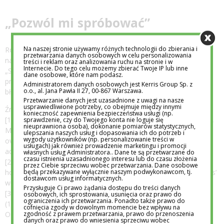
„Pozwól mi spróbować”
Na naszej stronie używamy różnych technologii do zbierania i
Rozwój nie przebiega w idealnych warunkach, dlatego
przetwarzania danych osobowych w celu personalizowania
najważniejsze zdanie, jakie dziecko może usłyszeć, brzmi:
treści i reklam oraz analizowania ruchu na stronie i w
Internecie. Do tego celu możemy zbierać Twoje IP lub inne
„Spróbuj sam, jestem obok”. Wtedy nasza pociecha ma
dane osobowe, które nam podasz.
przestrzeń, by doświadczać, sprawdzać i uczyć się na własnych
Administratorem danych osobowych jest Kerris Group Sp. z
o.o., al. Jana Pawła II 27, 00-867 Warszawa.
błędach. A troska? To nie kontrola, tylko obecność.
Przetwarzanie danych jest uzasadnione z uwagi na nasze
usprawiedliwione potrzeby, co obejmuje między innymi
Źródła:
konieczność zapewnienia bezpieczeństwa usługi (np.
[1] Developmental Psychology – Segrin, C., Woszidlo, A., Givertz,
sprawdzenie, czy do Twojego konta nie loguje się
nieuprawniona osoba), dokonanie pomiarów statystycznych,
M., Bauer, A., & Murphy, M. (2012). The association between
ulepszania naszych usług i dopasowania ich do potrzeb i
wygody użytkowników (np. personalizowanie treści w
overparenting, parent-child communication, and entitlement and
usługach) jak również prowadzenie marketingu i promocji
adaptive traits in adult children. Journal of Family Relations.
własnych usług Administratora.. Dane te są przetwarzane do
czasu istnienia uzasadnionego interesu lub do czasu złożenia
[2] Helicopter Parenting – Schiffrin, H. H., et al. (2014). Helping or
przez Ciebie sprzeciwu wobec przetwarzania. Dane osobowe
będą przekazywane wyłącznie naszym podwykonawcom, tj.
hovering? The effects of helicopter parenting on college students’
dostawcom usług informatycznych.
well-being. Journal of Child and Family Studies.
Przysługuje Ci prawo żądania dostępu do treści danych
[3] Erikson’s Stages of Psychosocial Development – Erik Erikson
osobowych, ich sprostowania, usunięcia oraz prawo do
ograniczenia ich przetwarzania. Ponadto także prawo do
(1963). Childhood and Society.
cofnięcia zgody w dowolnym momencie bez wpływu na
zgodność z prawem przetwarzania, prawo do przenoszenia
O Academy International
danych oraz prawo do wniesienia sprzeciwu wobec