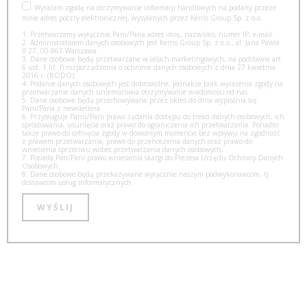
Wyrażam zgodę na otrzymywanie informacji handlowych na podany przeze
mnie adres poczty elektronicznej, wysyłanych przez Kerris Group Sp. z o.o.
1. Przetwarzamy wyłącznie Pani/Pana adres imię, nazwisko, numer IP, e-mail.
2. Administratorem danych osobowych jest Kerris Group Sp. z o.o., al. Jana Pawła
II 27, 00-867 Warszawa.
3. Dane osobowe będą przetwarzane w celach marketingowych, na podstawie art.
6 ust. 1 lit. f) rozporządzenia o ochronie danych osobowych z dnia 27 kwietnia
2016 r. (RODO).
4. Podanie danych osobowych jest dobrowolne, jednakże brak wyrażenia zgody na
przetwarzanie danych uniemożliwia otrzymywanie wiadomości od nas.
5. Dane osobowe będą przechowywane przez okres do dnia wypisania się
Pani/Pana z newslettera.
6. Przysługuje Panu/Pani prawo żądania dostępu do treści danych osobowych, ich
sprostowania, usunięcia oraz prawo do ograniczenia ich przetwarzania. Ponadto
także prawo do cofnięcia zgody w dowolnym momencie bez wpływu na zgodność
z prawem przetwarzania, prawo do przenoszenia danych oraz prawo do
wniesienia sprzeciwu wobec przetwarzania danych osobowych,
7. Posiada Pan/Pani prawo wniesienia skargi do Prezesa Urzędu Ochrony Danych
Osobowych.
8. Dane osobowe będą przekazywane wyłącznie naszym podwykonawcom, tj.
dostawcom usług informatycznych.