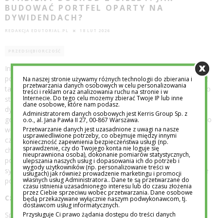
BUDOWAĆ PORTFEL OPARTY NA
DYWIDENDACH?
REDAKCJA EDUTORIAL.PL
18 LUT 2026
PRZEDSIĘBIORCZOŚĆ
Inwestowanie dywidendowe od lat przyciąga uwagę osób, które
poszukują na rynku kapitałowym nie tylko wzrostu wartości, lecz
Na naszej stronie używamy różnych technologii do zbierania i
przetwarzania danych osobowych w celu personalizowania
także regularnych przepływów pieniężnych. W przeciwieństwie do
treści i reklam oraz analizowania ruchu na stronie i w
Internecie. Do tego celu możemy zbierać Twoje IP lub inne
strategii nastawionych wyłącznie na wzrost kursu, podejście
dane osobowe, które nam podasz.
dywidendowe kładzie nacisk na jakość biznesu, zdolność do
Administratorem danych osobowych jest Kerris Group Sp. z
generowania gotówki oraz długoterminową stabilność spółek. To
o.o., al. Jana Pawła II 27, 00-867 Warszawa.
Przetwarzanie danych jest uzasadnione z uwagi na nasze
właśnie te cechy sprawiają, że akcje wypłacające dywidendy są
usprawiedliwione potrzeby, co obejmuje między innymi
często postrzegane jako fundament portfela inwestycyjnego o
konieczność zapewnienia bezpieczeństwa usługi (np.
sprawdzenie, czy do Twojego konta nie loguje się
charakterze defensywnym lub dochodowym. Strategia ta nie
nieuprawniona osoba), dokonanie pomiarów statystycznych,
polega na szybkim reagowaniu na zmiany notowań, lecz na
ulepszania naszych usług i dopasowania ich do potrzeb i
wygody użytkowników (np. personalizowanie treści w
systematycznym budowaniu pozycji w przedsiębiorstwach, które
usługach) jak również prowadzenie marketingu i promocji
własnych usług Administratora.. Dane te są przetwarzane do
potrafią dzielić się zyskiem z akcjonariuszami.
czasu istnienia uzasadnionego interesu lub do czasu złożenia
przez Ciebie sprzeciwu wobec przetwarzania. Dane osobowe
Czym wyróżniają się spółki dywidendowe?
będą przekazywane wyłącznie naszym podwykonawcom, tj.
dostawcom usług informatycznych.
Przysługuje Ci prawo żądania dostępu do treści danych
Spółki wypłacające dywidendy to zazwyczaj podmioty o