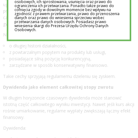
osobowych, ich sprostowania, usunięcia oraz prawo do
ugruntowanej pozycji rynkowej, stabilnych przychodach i
ograniczenia ich przetwarzania. Ponadto także prawo do
cofnięcia zgody w dowolnym momencie bez wpływu na
przewidywalnych przepływach pieniężnych. Ich model biznesowy
zgodność z prawem przetwarzania, prawo do przenoszenia
często opiera się na sektorach o mniejszej podatności na
danych oraz prawo do wniesienia sprzeciwu wobec
przetwarzania danych osobowych. Posiadasz prawo
gwałtowne zmiany koniunktury.
wniesienia skargi do Prezesa Urzędu Ochrony Danych
Osobowych.
Najczęściej są to firmy:
o długiej historii działalności,
z powtarzalnym popytem na produkty lub usługi,
posiadające silną pozycję konkurencyjną,
zarządzane w sposób konserwatywny finansowo.
Takie cechy sprzyjają regularnemu dzieleniu się zyskiem.
Dywidenda jako element całkowitej stopy zwrotu
W długim horyzoncie czasowym dywidenda może stanowić
istotną część całkowitego wyniku inwestycji. Nawet jeśli kurs akcji
rośnie umiarkowanie, regularne wypłaty zwiększają łączny efekt
finansowy.
Dywidenda: