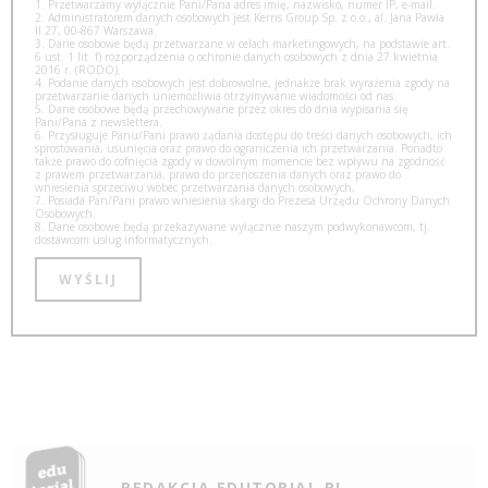
1. Przetwarzamy wyłącznie Pani/Pana adres imię, nazwisko, numer IP, e-mail.
2. Administratorem danych osobowych jest Kerris Group Sp. z o.o., al. Jana Pawła
II 27, 00-867 Warszawa.
3. Dane osobowe będą przetwarzane w celach marketingowych, na podstawie art.
6 ust. 1 lit. f) rozporządzenia o ochronie danych osobowych z dnia 27 kwietnia
2016 r. (RODO).
4. Podanie danych osobowych jest dobrowolne, jednakże brak wyrażenia zgody na
przetwarzanie danych uniemożliwia otrzymywanie wiadomości od nas.
5. Dane osobowe będą przechowywane przez okres do dnia wypisania się
Pani/Pana z newslettera.
6. Przysługuje Panu/Pani prawo żądania dostępu do treści danych osobowych, ich
sprostowania, usunięcia oraz prawo do ograniczenia ich przetwarzania. Ponadto
także prawo do cofnięcia zgody w dowolnym momencie bez wpływu na zgodność
z prawem przetwarzania, prawo do przenoszenia danych oraz prawo do
wniesienia sprzeciwu wobec przetwarzania danych osobowych,
7. Posiada Pan/Pani prawo wniesienia skargi do Prezesa Urzędu Ochrony Danych
Osobowych.
8. Dane osobowe będą przekazywane wyłącznie naszym podwykonawcom, tj.
dostawcom usług informatycznych.
REDAKCJA EDUTORIAL.PL