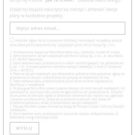
Dzięki tej książce nauczysz się marzyć i zmieniać swoje
plany w konkretne projekty.
Wyrażam zgodę na otrzymywanie informacji handlowych na podany przeze
mnie adres poczty elektronicznej, wysyłanych przez Kerris Group Sp. z o.o.
1. Przetwarzamy wyłącznie Pani/Pana adres imię, nazwisko, numer IP, e-mail.
2. Administratorem danych osobowych jest Kerris Group Sp. z o.o., al. Jana Pawła
II 27, 00-867 Warszawa.
3. Dane osobowe będą przetwarzane w celach marketingowych, na podstawie art.
6 ust. 1 lit. f) rozporządzenia o ochronie danych osobowych z dnia 27 kwietnia
2016 r. (RODO).
4. Podanie danych osobowych jest dobrowolne, jednakże brak wyrażenia zgody na
przetwarzanie danych uniemożliwia otrzymywanie wiadomości od nas.
5. Dane osobowe będą przechowywane przez okres do dnia wypisania się
Pani/Pana z newslettera.
6. Przysługuje Panu/Pani prawo żądania dostępu do treści danych osobowych, ich
sprostowania, usunięcia oraz prawo do ograniczenia ich przetwarzania. Ponadto
także prawo do cofnięcia zgody w dowolnym momencie bez wpływu na zgodność
z prawem przetwarzania, prawo do przenoszenia danych oraz prawo do
wniesienia sprzeciwu wobec przetwarzania danych osobowych,
7. Posiada Pan/Pani prawo wniesienia skargi do Prezesa Urzędu Ochrony Danych
Osobowych.
8. Dane osobowe będą przekazywane wyłącznie naszym podwykonawcom, tj.
dostawcom usług informatycznych.