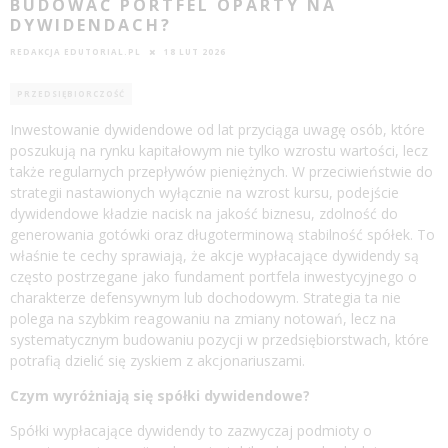
BUDOWAĆ PORTFEL OPARTY NA
DYWIDENDACH?
REDAKCJA EDUTORIAL.PL
18 LUT 2026
PRZEDSIĘBIORCZOŚĆ
Inwestowanie dywidendowe od lat przyciąga uwagę osób, które
poszukują na rynku kapitałowym nie tylko wzrostu wartości, lecz
także regularnych przepływów pieniężnych. W przeciwieństwie do
strategii nastawionych wyłącznie na wzrost kursu, podejście
dywidendowe kładzie nacisk na jakość biznesu, zdolność do
generowania gotówki oraz długoterminową stabilność spółek. To
właśnie te cechy sprawiają, że akcje wypłacające dywidendy są
często postrzegane jako fundament portfela inwestycyjnego o
charakterze defensywnym lub dochodowym. Strategia ta nie
polega na szybkim reagowaniu na zmiany notowań, lecz na
systematycznym budowaniu pozycji w przedsiębiorstwach, które
potrafią dzielić się zyskiem z akcjonariuszami.
Czym wyróżniają się spółki dywidendowe?
Spółki wypłacające dywidendy to zazwyczaj podmioty o