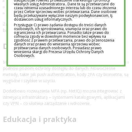
usługach) jak również prowadzenie marketingu i promocji
słabymi lub powtarzanymi hasłami,
własnych usług Administratora.. Dane te są przetwarzane do
atakami phishingowymi,
czasu istnienia uzasadnionego interesu lub do czasu złożenia
przez Ciebie sprzeciwu wobec przetwarzania. Dane osobowe
pracą zdalną i dostępem spoza sieci firmowej.
będą przekazywane wyłącznie naszym podwykonawcom, tj.
dostawcom usług informatycznych.
Zespoły IT potrzebują rozwiązań, które zwiększają
Przysługuje Ci prawo żądania dostępu do treści danych
osobowych, ich sprostowania, usunięcia oraz prawo do
bezpieczeństwo, ale nie utrudniają pracy użytkowników.
ograniczenia ich przetwarzania. Ponadto także prawo do
cofnięcia zgody w dowolnym momencie bez wpływu na
zgodność z prawem przetwarzania, prawo do przenoszenia
Dlaczego warto wdrożyć MFA?
danych oraz prawo do wniesienia sprzeciwu wobec
przetwarzania danych osobowych. Posiadasz prawo
wniesienia skargi do Prezesa Urzędu Ochrony Danych
Osobowych.
MFA skutecznie ogranicza ryzyko nieautoryzowanego logowania i
podnosi poziom ochrony dostępu do danych. Nowoczesne
metody, takie jak push authentication, kody 2FA czy biometria, są
wygodne i szybkie w użyciu.
Dodatkowo rozwiązania MFA (np. NetIQ) można integrować z
istniejącą infrastrukturą – systemami katalogowymi, aplikacjami
czy VPN – co ułatwia zarządzanie i wdrożenie.
Edukacja i praktyka