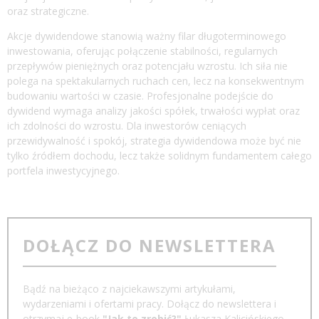
oraz strategiczne.
Akcje dywidendowe stanowią ważny filar długoterminowego
inwestowania, oferując połączenie stabilności, regularnych
przepływów pieniężnych oraz potencjału wzrostu. Ich siła nie
polega na spektakularnych ruchach cen, lecz na konsekwentnym
budowaniu wartości w czasie. Profesjonalne podejście do
dywidend wymaga analizy jakości spółek, trwałości wypłat oraz
ich zdolności do wzrostu. Dla inwestorów ceniących
przewidywalność i spokój, strategia dywidendowa może być nie
tylko źródłem dochodu, lecz także solidnym fundamentem całego
portfela inwestycyjnego.
DOŁĄCZ DO NEWSLETTERA
Bądź na bieżąco z najciekawszymi artykułami,
wydarzeniami i ofertami pracy. Dołącz do newslettera i
otrzymaj e-book
"Jak to zrobić?"
Łukasza Kalicińskiego.