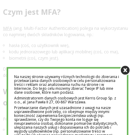
Czym jest MFA?
MFA
(ang. Multi-Factor Authentication) polega na wykorzystaniu
co najmniej dwóch składników logowania, np.:
hasła (coś, co użytkownik wie),
kodu jednorazowego lub aplikacji mobilnej (coś, co ma),
biometrii (coś, czym jest).
Dzięki temu nawet przejęcie hasła nie daje atakującemu dostępu
do systemu.
Na naszej stronie używamy różnych technologii do zbierania i
przetwarzania danych osobowych w celu personalizowania
treści i reklam oraz analizowania ruchu na stronie i w
Internecie. Do tego celu możemy zbierać Twoje IP lub inne
Wyzwania bezpieczeństwa w
dane osobowe, które nam podasz.
Administratorem danych osobowych jest Kerris Group Sp. z
organizacjach
o.o., al. Jana Pawła II 27, 00-867 Warszawa.
Przetwarzanie danych jest uzasadnione z uwagi na nasze
usprawiedliwione potrzeby, co obejmuje między innymi
konieczność zapewnienia bezpieczeństwa usługi (np.
Firmy mierzą się dziś z wieloma problemami:
sprawdzenie, czy do Twojego konta nie loguje się
nieuprawniona osoba), dokonanie pomiarów statystycznych,
ulepszania naszych usług i dopasowania ich do potrzeb i
rosnącą liczbą systemów i punktów dostępu,
wygody użytkowników (np. personalizowanie treści w