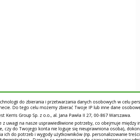
hnologii do zbierania i przetwarzania danych osobowych w celu perso
ernecie. Do tego celu możemy zbierać Twoje IP lub inne dane osobow
 Kerris Group Sp. z o.o., al. Jana Pawła II 27, 00-867 Warszawa.
e z uwagi na nasze usprawiedliwione potrzeby, co obejmuje między 
ie, czy do Twojego konta nie loguje się nieuprawniona osoba), doko
a ich do potrzeb i wygody użytkowników (np. personalizowanie treśc
Administratora.. Dane te są przetwarzane do czasu istnienia uzasadn