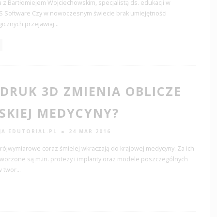
z Bartłomiejem Wojciechowskim, specjalistą ds. edukacji w
PS Software Czy w nowoczesnym świecie brak umiejętności
icznych przejawiaj
...
 DRUK 3D ZMIENIA OBLICZE
SKIEJ MEDYCYNY?
JA EDUTORIAL.PL
24 MAR 2016
trójwymiarowe coraz śmielej wkraczają do krajowej medycyny. Za ich
worzone są m.in. protezy i implanty oraz modele poszczególnych
 twor
...