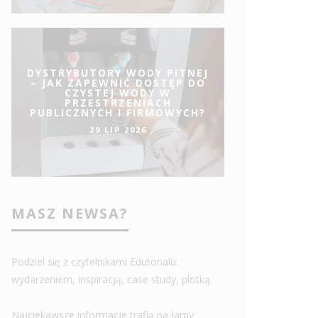
DYSTRYBUTORY WODY PITNEJ
– JAK ZAPEWNIĆ DOSTĘP DO
CZYSTEJ WODY W
PRZESTRZENIACH
PUBLICZNYCH I FIRMOWYCH?
29 LIP 2026
MASZ NEWSA?
Podziel się z czytelnikami Edutorialu:
wydarzeniem, inspiracją, case study, plotką.
Najciekawsze informacje trafią na łamy