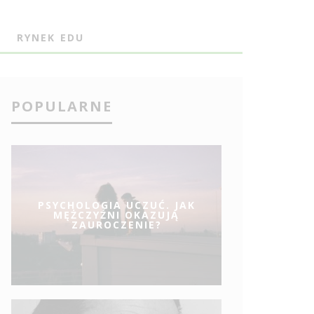
J
RYNEK EDU
POPULARNE
PSYCHOLOGIA UCZUĆ. JAK
MĘŻCZYŹNI OKAZUJĄ
ZAUROCZENIE?