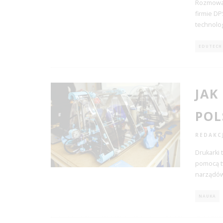
Rozmowa 
firmie D
technolog
EDUTECH
JAK
POL
REDAKC
Drukarki 
pomocą t
narządów
NAUKA