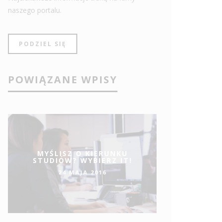
naszego portalu.
PODZIEL SIĘ
POWIĄZANE WPISY
MYŚLISZ O KIERUNKU
STUDIÓW? WYBIERZ IT!
24 MAJA 2016