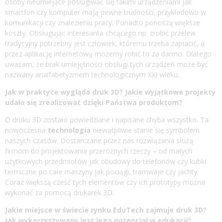
osoby nieumiejące posługiwać się takimi urządzeniami jak
smartfon czy komputer mają pewne trudności, przykładowo w
komunikacji czy znalezieniu pracy. Ponadto ponoszą większe
koszty. Obsługując interesanta chcącego np. zrobić przelew
tradycyjny potrzebny jest człowiek, któremu trzeba zapłacić, a
przez aplikację internetową możemy robić to za darmo. Dlatego
uważam, że brak umiejętności obsługi tych urządzeń może być
nazwany analfabetyzmem technologicznym XXI wieku.
Jak w praktyce wygląda druk 3D? Jakie wyjątkowe projekty
udało się zrealizować dzięki Państwa produktom?
O druku 3D zostało powiedziane i napisane chyba wszystko. Ta
nowoczesna
technologia
niewątpliwie stanie się symbolem
naszych czasów. Dostarczane przez nas rozwiązania służą
firmom do projektowania przeróżnych rzeczy – od małych
użytkowych przedmiotów jak obudowy do telefonów czy kubki
termiczne po całe maszyny jak pociągi, tramwaje czy jachty.
Coraz większą cześć tych elementów czy ich prototypy można
wykonać za pomocą drukarek 3D.
Jakie miejsce w świecie rynku EduTech zajmuje druk 3D?
Jak wykorzystywany jest jego potencjał w
edukacji
?