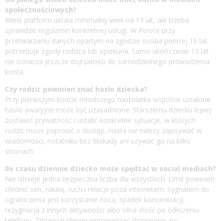
społecznościowych?
Wiele platform ustala minimalny wiek na 13 lat, ale trzeba
sprawdzić regulamin konkretnej usługi. W Polsce przy
przetwarzaniu danych opartym na zgodzie osoba poniżej 16 lat
potrzebuje zgody rodzica lub opiekuna. Samo ukończenie 13 lat
nie oznacza jeszcze dojrzałości do samodzielnego prowadzenia
konta.
Czy rodzic powinien znać hasło dziecka?
Przy pierwszym koncie młodszego nastolatka wspólnie ustalone
hasło awaryjne może być uzasadnione. Starszemu dziecku lepiej
zostawić prywatność i ustalić konkretne sytuacje, w których
rodzic może poprosić o dostęp. Hasła nie należy zapisywać w
wiadomości, notatniku bez blokady ani używać go na kilku
stronach.
Ile czasu dziennie dziecko może spędzać w social mediach?
Nie istnieje jedna bezpieczna liczba dla wszystkich. Limit powinien
chronić sen, naukę, ruch i relacje poza internetem. Sygnałem do
ograniczenia jest korzystanie nocą, spadek koncentracji,
rezygnacja z innych aktywności albo silna złość po odłożeniu
telefonu. Zmiany najlepiej wprowadzać stopniowo, po