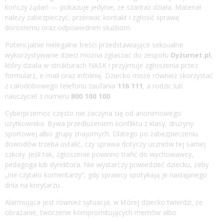
kończy żądań — pokazuje jedynie, że szantaż działa. Materiał
należy zabezpieczyć, przerwać kontakt i zgłosić sprawę
dorosłemu oraz odpowiednim służbom.
Potencjalnie nielegalne treści przedstawiające seksualne
wykorzystywanie dzieci można zgłaszać do zespołu
Dyżurnet.pl
,
który działa w strukturach NASK i przyjmuje zgłoszenia przez
formularz, e-mail oraz infolinię. Dziecko może również skorzystać
z całodobowego telefonu zaufania
116 111
, a rodzic lub
nauczyciel z numeru
800 100 100
.
Cyberprzemoc często nie zaczyna się od anonimowego
użytkownika. Bywa przedłużeniem konfliktu z klasy, drużyny
sportowej albo grupy znajomych. Dlatego po zabezpieczeniu
dowodów trzeba ustalić, czy sprawa dotyczy uczniów tej samej
szkoły. Jeśli tak, zgłoszenie powinno trafić do wychowawcy,
pedagoga lub dyrektora. Nie wystarczy powiedzieć dziecku, żeby
„nie czytało komentarzy”, gdy sprawcy spotykają je następnego
dnia na korytarzu.
Alarmująca jest również sytuacja, w której dziecko twierdzi, że
obrażanie, tworzenie kompromitujących memów albo