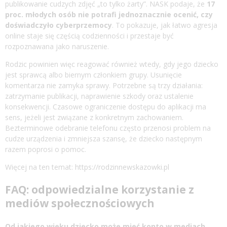
publikowanie cudzych zdjęć „to tylko żarty”. NASK podaje, że
17
proc. młodych osób nie potrafi jednoznacznie ocenić, czy
doświadczyło cyberprzemocy
. To pokazuje, jak łatwo agresja
online staje się częścią codzienności i przestaje być
rozpoznawana jako naruszenie.
Rodzic powinien więc reagować również wtedy, gdy jego dziecko
jest sprawcą albo biernym członkiem grupy. Usunięcie
komentarza nie zamyka sprawy. Potrzebne są trzy działania:
zatrzymanie publikacji, naprawienie szkody oraz ustalenie
konsekwencji. Czasowe ograniczenie dostępu do aplikacji ma
sens, jeżeli jest związane z konkretnym zachowaniem.
Bezterminowe odebranie telefonu często przenosi problem na
cudze urządzenia i zmniejsza szansę, że dziecko następnym
razem poprosi o pomoc.
Więcej na ten temat:
https://rodzinnewskazowki.pl
FAQ: odpowiedzialne korzystanie z
mediów społecznościowych
Od jakiego wieku dziecko może mieć konto w mediach