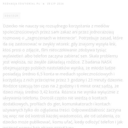
REDAKCJA EDUTORIAL.PL
28 LIP 2026
EDUTECH
Dziecko nie nauczy się rozsądnego korzystania z mediów
społecznościowych przez sam zakaz ani przez jednorazową
rozmowę o „zagrożeniach w internecie”. Potrzebuje zasad, które
da się zastosować w zwykły wtorek: gdy znajomy wysyła link,
ktoś prosi o zdjęcie, film nieoczekiwanie zdobywa tysiąc
wyświetleń albo telefon zaczyna zabierać sen. Skala problemu
jest większa, niż zwykle zakładają rodzice. Z badania NASK
obejmującego polskich nastolatków wynika, że młodzi ludzie
posiadają średnio 6,5 konta w mediach społecznościowych i
korzystają z nich przeciętnie przez 3 godziny i 23 minuty dziennie.
Rodzice szacują ten czas na 2 godziny i 6 minut oraz sądzą, że
dzieci mają średnio 3,42 konta. Różnica nie wynika wyłącznie z
ukrywania telefonu. Dorośli często nie wiedzą o kontach
dodatkowych, profilach do gier, komunikatorach i kontach
używanych tylko do oglądania treści. Odpowiedzialność zaczyna
się więc nie od kontroli każdej wiadomości, ale od ustalenia, co
dziecko może publikować, komu ufać, kiedy odłożyć telefon i jak
wezwać pomoc bez obawy przed karą.