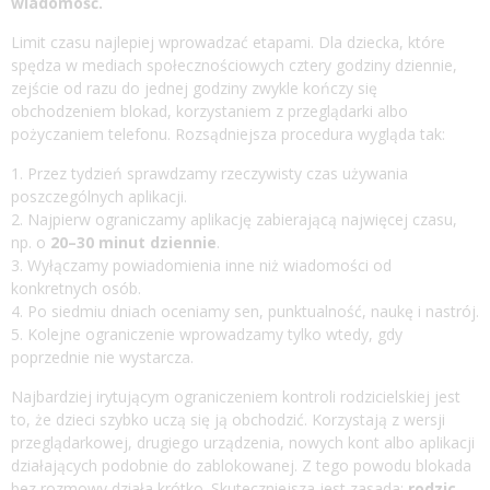
wiadomość.
Limit czasu najlepiej wprowadzać etapami. Dla dziecka, które
spędza w mediach społecznościowych cztery godziny dziennie,
zejście od razu do jednej godziny zwykle kończy się
obchodzeniem blokad, korzystaniem z przeglądarki albo
pożyczaniem telefonu. Rozsądniejsza procedura wygląda tak:
Przez tydzień sprawdzamy rzeczywisty czas używania
poszczególnych aplikacji.
Najpierw ograniczamy aplikację zabierającą najwięcej czasu,
np. o
20–30 minut dziennie
.
Wyłączamy powiadomienia inne niż wiadomości od
konkretnych osób.
Po siedmiu dniach oceniamy sen, punktualność, naukę i nastrój.
Kolejne ograniczenie wprowadzamy tylko wtedy, gdy
poprzednie nie wystarcza.
Najbardziej irytującym ograniczeniem kontroli rodzicielskiej jest
to, że dzieci szybko uczą się ją obchodzić. Korzystają z wersji
przeglądarkowej, drugiego urządzenia, nowych kont albo aplikacji
działających podobnie do zablokowanej. Z tego powodu blokada
bez rozmowy działa krótko. Skuteczniejsza jest zasada:
rodzic