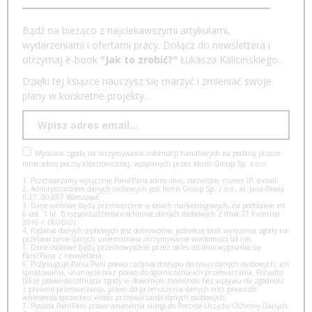
Bądź na bieżąco z najciekawszymi artykułami,
wydarzeniami i ofertami pracy. Dołącz do newslettera i
otrzymaj e-book
"Jak to zrobić?"
Łukasza Kalicińskiego.
Dzięki tej książce nauczysz się marzyć i zmieniać swoje
plany w konkretne projekty.
Wyrażam zgodę na otrzymywanie informacji handlowych na podany przeze
mnie adres poczty elektronicznej, wysyłanych przez Kerris Group Sp. z o.o.
1. Przetwarzamy wyłącznie Pani/Pana adres imię, nazwisko, numer IP, e-mail.
2. Administratorem danych osobowych jest Kerris Group Sp. z o.o., al. Jana Pawła
II 27, 00-867 Warszawa.
3. Dane osobowe będą przetwarzane w celach marketingowych, na podstawie art.
6 ust. 1 lit. f) rozporządzenia o ochronie danych osobowych z dnia 27 kwietnia
2016 r. (RODO).
4. Podanie danych osobowych jest dobrowolne, jednakże brak wyrażenia zgody na
przetwarzanie danych uniemożliwia otrzymywanie wiadomości od nas.
5. Dane osobowe będą przechowywane przez okres do dnia wypisania się
Pani/Pana z newslettera.
6. Przysługuje Panu/Pani prawo żądania dostępu do treści danych osobowych, ich
sprostowania, usunięcia oraz prawo do ograniczenia ich przetwarzania. Ponadto
także prawo do cofnięcia zgody w dowolnym momencie bez wpływu na zgodność
z prawem przetwarzania, prawo do przenoszenia danych oraz prawo do
wniesienia sprzeciwu wobec przetwarzania danych osobowych,
7. Posiada Pan/Pani prawo wniesienia skargi do Prezesa Urzędu Ochrony Danych