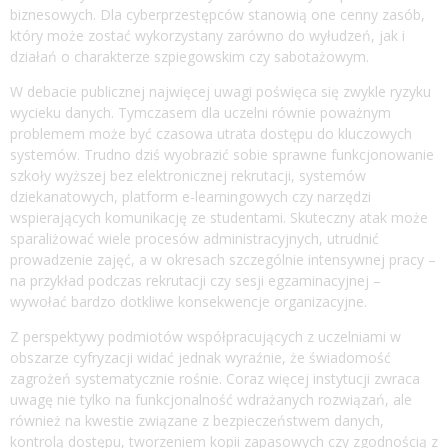
biznesowych. Dla cyberprzestępców stanowią one cenny zasób,
który może zostać wykorzystany zarówno do wyłudzeń, jak i
działań o charakterze szpiegowskim czy sabotażowym.
W debacie publicznej najwięcej uwagi poświęca się zwykle ryzyku
wycieku danych. Tymczasem dla uczelni równie poważnym
problemem może być czasowa utrata dostępu do kluczowych
systemów. Trudno dziś wyobrazić sobie sprawne funkcjonowanie
szkoły wyższej bez elektronicznej rekrutacji, systemów
dziekanatowych, platform e-learningowych czy narzędzi
wspierających komunikację ze studentami. Skuteczny atak może
sparaliżować wiele procesów administracyjnych, utrudnić
prowadzenie zajęć, a w okresach szczególnie intensywnej pracy –
na przykład podczas rekrutacji czy sesji egzaminacyjnej –
wywołać bardzo dotkliwe konsekwencje organizacyjne.
Z perspektywy podmiotów współpracujących z uczelniami w
obszarze cyfryzacji widać jednak wyraźnie, że świadomość
zagrożeń systematycznie rośnie. Coraz więcej instytucji zwraca
uwagę nie tylko na funkcjonalność wdrażanych rozwiązań, ale
również na kwestie związane z bezpieczeństwem danych,
kontrolą dostępu, tworzeniem kopii zapasowych czy zgodnością z