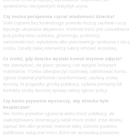
sprawdzeniu rzeczywistych statystyk użycia.
Czy można potajemnie czytać wiadomości dziecka?
Stałe czytanie bez konkretnego powodu niszczy zaufanie i uczy
lepszego ukrywania aktywności. Kontrola treści jest uzasadniona
przy podejrzeniu szantażu, groomingu, przemocy,
samookaleczeń, wyłudzenia albo planowanego spotkania z obcą
osobą. Zasady takiej interwencji należy omówić wcześniej.
Co zrobić, gdy dziecko wysłało komuś intymne zdjęcie?
Nie zawstydzać, nie płacić sprawcy i nie wysyłać kolejnych
materiałów. Trzeba zabezpieczyć rozmowę, zablokować konto,
zgłosić materiał platformie i poinformować zaufaną osobę
dorosłą. W przypadku groźby publikacji, żądania pieniędzy lub
kontaktu osoby dorosłej sprawę należy zgłosić policji.
Czy konto prywatne wystarczy, aby dziecko było
bezpieczne?
Nie. Konto prywatne ogranicza widoczność publikacji, ale
zaakceptowany obserwujący nadal może zrobić zrzut ekranu,
zapisać film albo przesłać materiał dalej. Dziecko powinno
publikować wyłącznie treści, które nie spowodują poważnej