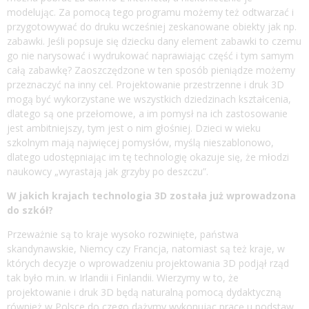
modelując. Za pomocą tego programu możemy też odtwarzać i
przygotowywać do druku wcześniej zeskanowane obiekty jak np.
zabawki. Jeśli popsuje się dziecku dany element zabawki to czemu
go nie narysować i wydrukować naprawiając część i tym samym
całą zabawkę? Zaoszczędzone w ten sposób pieniądze możemy
przeznaczyć na inny cel. Projektowanie przestrzenne i druk 3D
mogą być wykorzystane we wszystkich dziedzinach kształcenia,
dlatego są one przełomowe, a im pomysł na ich zastosowanie
jest ambitniejszy, tym jest o nim głośniej. Dzieci w wieku
szkolnym mają najwięcej pomysłów, myślą nieszablonowo,
dlatego udostępniając im tę technologię okazuje się, że młodzi
naukowcy „wyrastają jak grzyby po deszczu”.
W jakich krajach technologia 3D została już wprowadzona
do szkół?
Przeważnie są to kraje wysoko rozwinięte, państwa
skandynawskie, Niemcy czy Francja, natomiast są też kraje, w
których decyzje o wprowadzeniu projektowania 3D podjął rząd
tak było m.in. w Irlandii i Finlandii. Wierzymy w to, że
projektowanie i druk 3D będą naturalną pomocą dydaktyczną
również w Polsce do czego dążymy wykonując pracę u podstaw.