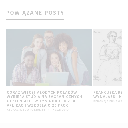
POWIĄZANE POSTY
FRANCUSKA REWOLUCJA! POZNAJ
5 SPOSOBÓW NA 
WYNALAZKI, KTÓRE ZMIENIŁY ŚWIAT!
NA LEPSZE
REDAKCJA EDUTORIAL.PL
17 LIP 2016
REDAKCJA EDUTORIAL