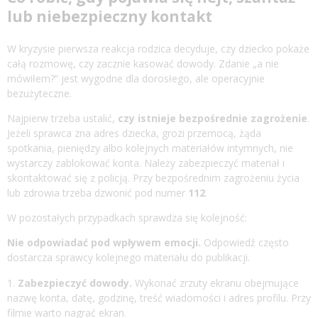
lub niebezpieczny kontakt
W kryzysie pierwsza reakcja rodzica decyduje, czy dziecko pokaże
całą rozmowę, czy zacznie kasować dowody. Zdanie „a nie
mówiłem?” jest wygodne dla dorosłego, ale operacyjnie
bezużyteczne.
Najpierw trzeba ustalić,
czy istnieje bezpośrednie zagrożenie
.
Jeżeli sprawca zna adres dziecka, grozi przemocą, żąda
spotkania, pieniędzy albo kolejnych materiałów intymnych, nie
wystarczy zablokować konta. Należy zabezpieczyć materiał i
skontaktować się z policją. Przy bezpośrednim zagrożeniu życia
lub zdrowia trzeba dzwonić pod numer
112
.
W pozostałych przypadkach sprawdza się kolejność:
Nie odpowiadać pod wpływem emocji.
Odpowiedź często
dostarcza sprawcy kolejnego materiału do publikacji.
Zabezpieczyć dowody.
Wykonać zrzuty ekranu obejmujące
nazwę konta, datę, godzinę, treść wiadomości i adres profilu. Przy
filmie warto nagrać ekran.