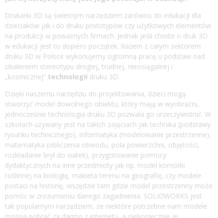
Drukarki 3D są świetnym narzędziem zarówno do edukacji dla
dzieciaków jak i do druku prototypów czy użytkowych elementów
na produkcji w poważnych firmach. Jednak jeśli chodzi o druk 3D
w edukacji jest to dopiero początek. Razem z całym sektorem
druku 3D w Polsce wykonujemy ogromną pracę u podstaw nad
obaleniem stereotypu drogiej, trudnej, nieosiągalnej i
„kosmicznej”
technologii
druku 3D.
Dzięki naszemu narzędziu do projektowania, dzieci mogą
stworzyć model dowolnego obiektu, który mają w wyobraźni,
jednocześnie technologia druku 3D pozwala go urzeczywistnić. W
szkołach używany jest na takich zajęciach jak technika (podstawy
rysunku technicznego), informatyka (modelowanie przestrzenne),
matematyka (obliczenia obwodu, pola powierzchni, objętości,
rozkładanie brył do siatek), przygotowanie pomocy
dydaktycznych na inne przedmioty jak np. model komórki
roślinnej na biologię, makieta terenu na geografię, czy modele
postaci na historię, wszędzie tam gdzie model przestrzenny może
pomóc w zrozumieniu danego zagadnienia. SOLIDWORKS jest
tak popularnym narzędziem, że niektóre potrzebne nam modele
można pobrać za darmo z internetu, a niekoniecznie je