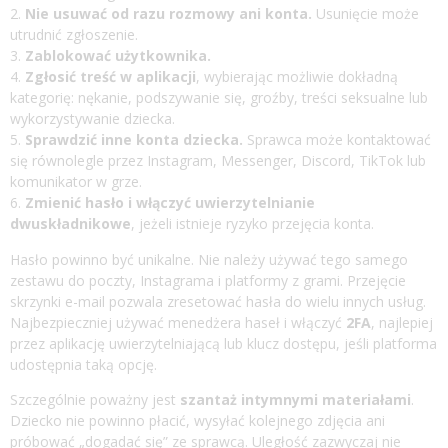
Nie usuwać od razu rozmowy ani konta.
Usunięcie może
utrudnić zgłoszenie.
Zablokować użytkownika.
Zgłosić treść w aplikacji
, wybierając możliwie dokładną
kategorię: nękanie, podszywanie się, groźby, treści seksualne lub
wykorzystywanie dziecka.
Sprawdzić inne konta dziecka.
Sprawca może kontaktować
się równolegle przez Instagram, Messenger, Discord, TikTok lub
komunikator w grze.
Zmienić hasło i włączyć uwierzytelnianie
dwuskładnikowe
, jeżeli istnieje ryzyko przejęcia konta.
Hasło powinno być unikalne. Nie należy używać tego samego
zestawu do poczty, Instagrama i platformy z grami. Przejęcie
skrzynki e-mail pozwala zresetować hasła do wielu innych usług.
Najbezpieczniej używać menedżera haseł i włączyć
2FA
, najlepiej
przez aplikację uwierzytelniającą lub klucz dostępu, jeśli platforma
udostępnia taką opcję.
Szczególnie poważny jest
szantaż intymnymi materiałami
.
Dziecko nie powinno płacić, wysyłać kolejnego zdjęcia ani
próbować „dogadać się” ze sprawcą. Uległość zazwyczaj nie