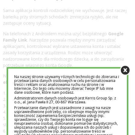
Sama aplikacja kontroli rodzicielskiej nie wychowuje. Jest raczej
barierką przy stromych schodach: zmniejsza ryzyko, ale nie
zastępuje oceny sytuacji.
Na telefonach z Androidem można użyć bezpłatnego
Google
Family Link
. Narzędzie pozwala między innymi zarządzać
aplikacjami, kontrolować wybrane ustawienia konta i ustalać
zasady korzystania z urządzenia. Rodzic może utworzyć
nadzorowane konto dla młodszego dziecka, a do zarządzania
potrzebuje własnego konta Google.
Na iPhonie i iPadzie podobną funkcję pełni
Czas przed
Na naszej stronie używamy różnych technologii do zbierania i
przetwarzania danych osobowych w celu personalizowania
ekranem
. Po dodaniu dziecka do grupy rodzinnej można:
treści i reklam oraz analizowania ruchu na stronie i w
Internecie. Do tego celu możemy zbierać Twoje IP lub inne
dane osobowe, które nam podasz.
sprawdzać czas używania aplikacji,
Administratorem danych osobowych jest Kerris Group Sp. z
ustawić limity dla wybranych programów,
o.o., al. Jana Pawła II 27, 00-867 Warszawa.
zaplanować czas bez urządzenia,
Przetwarzanie danych jest uzasadnione z uwagi na nasze
usprawiedliwione potrzeby, co obejmuje między innymi
zablokować zmiany ustawień prywatności,
konieczność zapewnienia bezpieczeństwa usługi (np.
ograniczyć strony internetowe i treści przeznaczone dla
sprawdzenie, czy do Twojego konta nie loguje się
nieuprawniona osoba), dokonanie pomiarów statystycznych,
starszych odbiorców,
ulepszania naszych usług i dopasowania ich do potrzeb i
kontrolować dostęp aplikacji do lokalizacji.
wygody użytkowników (np. personalizowanie treści w