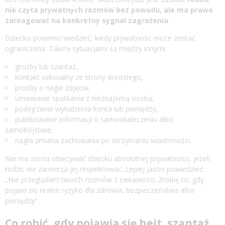
nie czyta prywatnych rozmów bez powodu, ale ma prawo
zareagować na konkretny sygnał zagrożenia
.
Dziecko powinno wiedzieć, kiedy prywatność może zostać
ograniczona. Takimi sytuacjami są między innymi:
groźby lub szantaż,
kontakt seksualny ze strony dorosłego,
prośby o nagie zdjęcia,
umawianie spotkania z nieznajomą osobą,
podejrzenie wyłudzenia konta lub pieniędzy,
publikowanie informacji o samookaleczeniu albo
samobójstwie,
nagła zmiana zachowania po otrzymaniu wiadomości.
Nie ma sensu obiecywać dziecku absolutnej prywatności, jeżeli
rodzic nie zamierza jej respektować. Lepiej jasno powiedzieć:
„Nie przeglądam twoich rozmów z ciekawości. Zrobię to, gdy
pojawi się realne ryzyko dla zdrowia, bezpieczeństwa albo
pieniędzy”.
Co robić, gdy pojawia się hejt, szantaż