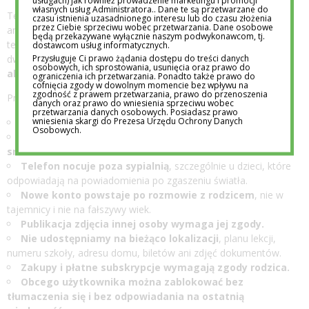
usługach) jak również prowadzenie marketingu i promocji
własnych usług Administratora.. Dane te są przetwarzane do
Techniczne limity warto ustawić, ale nie należy zaczynać od
czasu istnienia uzasadnionego interesu lub do czasu złożenia
przez Ciebie sprzeciwu wobec przetwarzania. Dane osobowe
arbitralnego „godzina dziennie dla każdego”. Inaczej korzysta z
będą przekazywane wyłącznie naszym podwykonawcom, tj.
telefonu dziecko, które montuje film, inaczej takie, które przez
dostawcom usług informatycznych.
Przysługuje Ci prawo żądania dostępu do treści danych
dwie godziny bezwiednie przewija krótkie nagrania.
Rodzaj
osobowych, ich sprostowania, usunięcia oraz prawo do
aktywności jest ważniejszy niż sam licznik.
ograniczenia ich przetwarzania. Ponadto także prawo do
cofnięcia zgody w dowolnym momencie bez wpływu na
zgodność z prawem przetwarzania, prawo do przenoszenia
Praktyczny układ rodzinnych zasad może wyglądać tak:
danych oraz prawo do wniesienia sprzeciwu wobec
przetwarzania danych osobowych. Posiadasz prawo
wniesienia skargi do Prezesa Urzędu Ochrony Danych
Brak telefonu podczas posiłków.
Osobowych.
Brak social mediów przez ostatnie 60 minut przed
snem.
Telefon nocuje poza sypialnią
, szczególnie u dzieci, które
odpowiadają na powiadomienia po zgaszeniu światła.
Nowe konto powstaje po rozmowie z rodzicem
, nie w
tajemnicy i nie na fałszywy wiek.
Publikacja zdjęcia innej osoby wymaga jej zgody.
Nie udostępniamy na bieżąco lokalizacji
, planu lekcji,
numeru szkoły, adresu domu, biletów ani zdjęć dokumentów.
Zakupy i płatne subskrypcje wymagają zgody rodzica.
Obcego użytkownika można zablokować bez
tłumaczenia się i bez odpowiadania na ostatnią