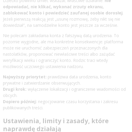
Dziecko powinno umieć wskazać właściwe działanie:
nie
odpowiadać, nie klikać, wykonać zrzuty ekranu,
zablokować konto i powiedzieć zaufanej osobie dorosłej
.
Jeżeli pierwszą reakcją jest „usunę rozmowę, żeby nikt się nie
dowiedział”, na samodzielne konto jest jeszcze za wcześnie.
Nie polecam zakładania konta z fałszywą datą urodzenia. To
pozornie wygodne, ale ma konkretne konsekwencje: platforma
może nie uruchomić zabezpieczeń przeznaczonych dla
nastolatków, proponować niewłaściwe treści albo zażądać
weryfikacji wieku i ograniczyć konto. Rodzic traci wtedy
możliwość uczciwego ustawienia nadzoru.
Najwyższy priorytet:
prawdziwa data urodzenia, konto
prywatne i zatwierdzanie obserwujących.
Drugi krok:
wyłączenie lokalizacji i ograniczenie wiadomości od
obcych.
Dopiero później:
negocjowanie czasu korzystania i zakresu
publikowanych treści.
Ustawienia, limity i zasady, które
naprawdę działają