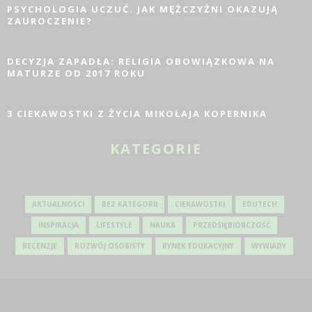
PSYCHOLOGIA UCZUĆ. JAK MĘŻCZYŹNI OKAZUJĄ
ZAUROCZENIE?
DECYZJA ZAPADŁA: RELIGIA OBOWIĄZKOWA NA
MATURZE OD 2017 ROKU
3 CIEKAWOSTKI Z ŻYCIA MIKOŁAJA KOPERNIKA
KATEGORIE
AKTUALNOŚCI
BEZ KATEGORII
CIEKAWOSTKI
EDUTECH
INSPIRACJA
LIFESTYLE
NAUKA
PRZEDSIĘBIORCZOŚĆ
RECENZJE
ROZWÓJ OSOBISTY
RYNEK EDUKACYJNY
WYWIADY