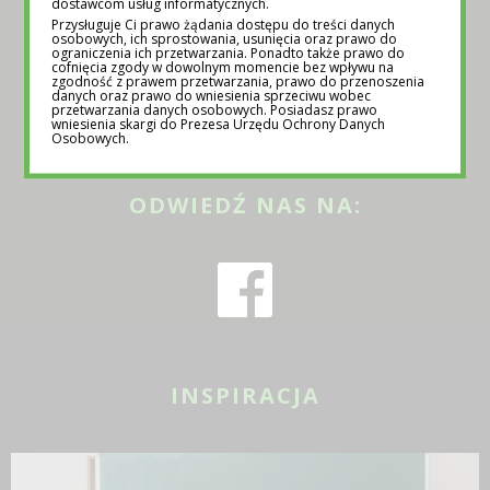
SKONTAKTUJ SIĘ Z NAMI:
dostawcom usług informatycznych.
Przysługuje Ci prawo żądania dostępu do treści danych
osobowych, ich sprostowania, usunięcia oraz prawo do
ograniczenia ich przetwarzania. Ponadto także prawo do
cofnięcia zgody w dowolnym momencie bez wpływu na
zgodność z prawem przetwarzania, prawo do przenoszenia
KONTAKT@EDUTORIAL.PL
/ +48 570 170 130
danych oraz prawo do wniesienia sprzeciwu wobec
przetwarzania danych osobowych. Posiadasz prawo
wniesienia skargi do Prezesa Urzędu Ochrony Danych
Osobowych.
ODWIEDŹ NAS NA:
INSPIRACJA