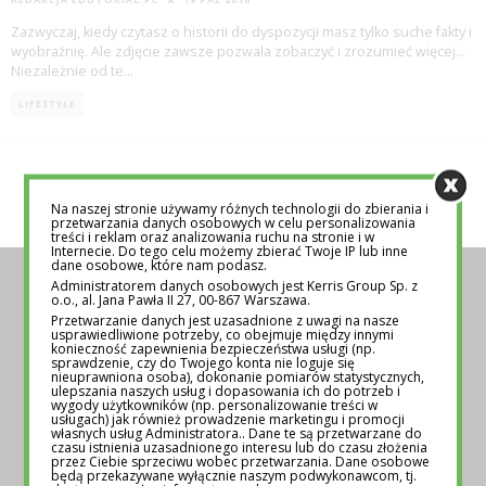
Zazwyczaj, kiedy czytasz o historii do dyspozycji masz tylko suche fakty i
wyobraźnię. Ale zdjęcie zawsze pozwala zobaczyć i zrozumieć więcej…
Niezależnie od te
...
LIFESTYLE
Na naszej stronie używamy różnych technologii do zbierania i
przetwarzania danych osobowych w celu personalizowania
treści i reklam oraz analizowania ruchu na stronie i w
Internecie. Do tego celu możemy zbierać Twoje IP lub inne
dane osobowe, które nam podasz.
Administratorem danych osobowych jest Kerris Group Sp. z
POZNAJ NAS BLIŻEJ
o.o., al. Jana Pawła II 27, 00-867 Warszawa.
Przetwarzanie danych jest uzasadnione z uwagi na nasze
usprawiedliwione potrzeby, co obejmuje między innymi
konieczność zapewnienia bezpieczeństwa usługi (np.
sprawdzenie, czy do Twojego konta nie loguje się
O NAS
nieuprawniona osoba), dokonanie pomiarów statystycznych,
ulepszania naszych usług i dopasowania ich do potrzeb i
wygody użytkowników (np. personalizowanie treści w
usługach) jak również prowadzenie marketingu i promocji
własnych usług Administratora.. Dane te są przetwarzane do
czasu istnienia uzasadnionego interesu lub do czasu złożenia
przez Ciebie sprzeciwu wobec przetwarzania. Dane osobowe
będą przekazywane wyłącznie naszym podwykonawcom, tj.