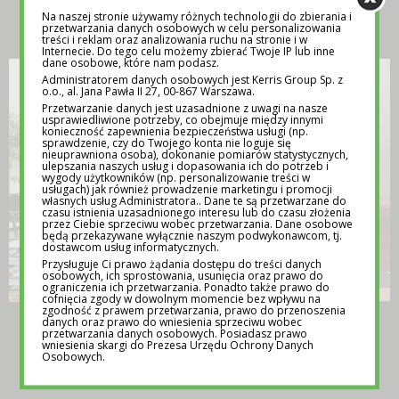
INSPIRACJA
Na naszej stronie używamy różnych technologii do zbierania i
przetwarzania danych osobowych w celu personalizowania
treści i reklam oraz analizowania ruchu na stronie i w
Internecie. Do tego celu możemy zbierać Twoje IP lub inne
dane osobowe, które nam podasz.
Administratorem danych osobowych jest Kerris Group Sp. z
o.o., al. Jana Pawła II 27, 00-867 Warszawa.
Przetwarzanie danych jest uzasadnione z uwagi na nasze
usprawiedliwione potrzeby, co obejmuje między innymi
konieczność zapewnienia bezpieczeństwa usługi (np.
sprawdzenie, czy do Twojego konta nie loguje się
nieuprawniona osoba), dokonanie pomiarów statystycznych,
ulepszania naszych usług i dopasowania ich do potrzeb i
wygody użytkowników (np. personalizowanie treści w
usługach) jak również prowadzenie marketingu i promocji
własnych usług Administratora.. Dane te są przetwarzane do
czasu istnienia uzasadnionego interesu lub do czasu złożenia
przez Ciebie sprzeciwu wobec przetwarzania. Dane osobowe
będą przekazywane wyłącznie naszym podwykonawcom, tj.
dostawcom usług informatycznych.
Przysługuje Ci prawo żądania dostępu do treści danych
osobowych, ich sprostowania, usunięcia oraz prawo do
ograniczenia ich przetwarzania. Ponadto także prawo do
cofnięcia zgody w dowolnym momencie bez wpływu na
zgodność z prawem przetwarzania, prawo do przenoszenia
TEMATY NA LEKCJE WYCHOWAWCZE –
danych oraz prawo do wniesienia sprzeciwu wobec
przetwarzania danych osobowych. Posiadasz prawo
POMOC DLA NAUCZYCIELI
wniesienia skargi do Prezesa Urzędu Ochrony Danych
Osobowych.
12 MAJA 2025