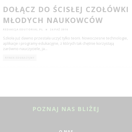
DOŁĄCZ DO ŚCISŁEJ CZOŁÓWKI
MŁODYCH NAUKOWCÓW
REDAKCJA EDUTORIAL.PL
24 PAŹ 2016
Szkoła już dawno przestała uczyć tylko teorii. Nowoczesne technologie,
aplikacje i programy edukacyjne, z których tak chętnie korzystają
zarówno nauczyciele, ja
...
RYNEK EDUKACYJNY
POZNAJ NAS BLIŻEJ
O NAS