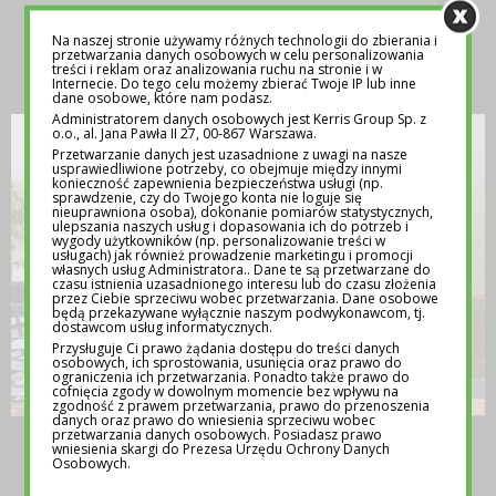
Na naszej stronie używamy różnych technologii do zbierania i
INSPIRACJA
przetwarzania danych osobowych w celu personalizowania
treści i reklam oraz analizowania ruchu na stronie i w
Internecie. Do tego celu możemy zbierać Twoje IP lub inne
dane osobowe, które nam podasz.
Administratorem danych osobowych jest Kerris Group Sp. z
o.o., al. Jana Pawła II 27, 00-867 Warszawa.
Przetwarzanie danych jest uzasadnione z uwagi na nasze
usprawiedliwione potrzeby, co obejmuje między innymi
konieczność zapewnienia bezpieczeństwa usługi (np.
sprawdzenie, czy do Twojego konta nie loguje się
nieuprawniona osoba), dokonanie pomiarów statystycznych,
ulepszania naszych usług i dopasowania ich do potrzeb i
wygody użytkowników (np. personalizowanie treści w
usługach) jak również prowadzenie marketingu i promocji
własnych usług Administratora.. Dane te są przetwarzane do
czasu istnienia uzasadnionego interesu lub do czasu złożenia
przez Ciebie sprzeciwu wobec przetwarzania. Dane osobowe
będą przekazywane wyłącznie naszym podwykonawcom, tj.
dostawcom usług informatycznych.
Przysługuje Ci prawo żądania dostępu do treści danych
osobowych, ich sprostowania, usunięcia oraz prawo do
ograniczenia ich przetwarzania. Ponadto także prawo do
cofnięcia zgody w dowolnym momencie bez wpływu na
zgodność z prawem przetwarzania, prawo do przenoszenia
danych oraz prawo do wniesienia sprzeciwu wobec
przetwarzania danych osobowych. Posiadasz prawo
TEMATY NA LEKCJE WYCHOWAWCZE –
wniesienia skargi do Prezesa Urzędu Ochrony Danych
POMOC DLA NAUCZYCIELI
Osobowych.
12 MAJA 2025