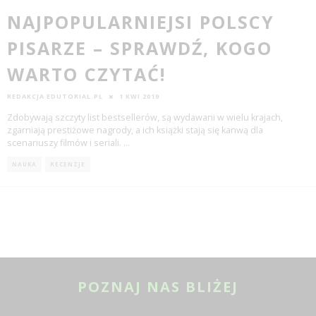
NAJPOPULARNIEJSI POLSCY
PISARZE – SPRAWDŹ, KOGO
WARTO CZYTAĆ!
REDAKCJA EDUTORIAL.PL
1 KWI 2019
Zdobywają szczyty list bestsellerów, są wydawani w wielu krajach,
zgarniają prestiżowe nagrody, a ich książki stają się kanwą dla
scenariuszy filmów i seriali.
...
NAUKA
RECENZJE
POZNAJ NAS BLIŻEJ