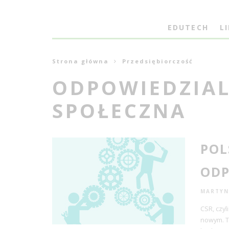
EDUTECH
L
Strona główna
Przedsiębiorczość
ODPOWIEDZIA
SPOŁECZNA
POL
ODP
MARTYN
CSR, czyl
nowym. T