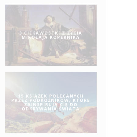
3 CIEKAWOSTKI Z ŻYCIA
MIKOŁAJA KOPERNIKA
15 KSIĄŻEK POLECANYCH
PRZEZ PODRÓŻNIKÓW, KTÓRE
ZAINSPIRUJĄ CIĘ DO
ODKRYWANIA ŚWIATA