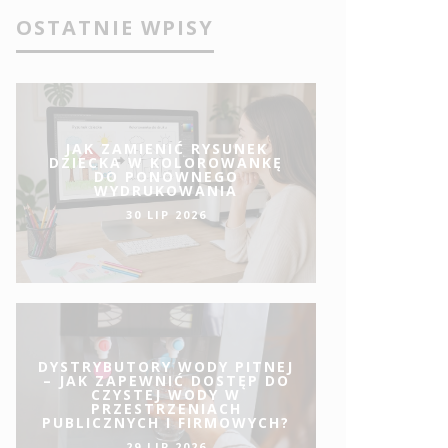
OSTATNIE WPISY
JAK ZAMIENIĆ RYSUNEK
DZIECKA W KOLOROWANKĘ
DO PONOWNEGO
WYDRUKOWANIA
30 LIP 2026
DYSTRYBUTORY WODY PITNEJ
– JAK ZAPEWNIĆ DOSTĘP DO
CZYSTEJ WODY W
PRZESTRZENIACH
PUBLICZNYCH I FIRMOWYCH?
29 LIP 2026