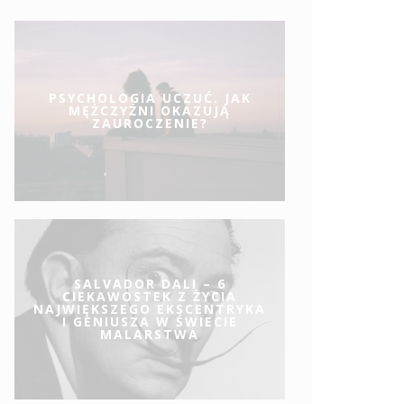
PSYCHOLOGIA UCZUĆ. JAK
MĘŻCZYŹNI OKAZUJĄ
ZAUROCZENIE?
SALVADOR DALI – 6
CIEKAWOSTEK Z ŻYCIA
NAJWIĘKSZEGO EKSCENTRYKA
I GENIUSZA W ŚWIECIE
MALARSTWA