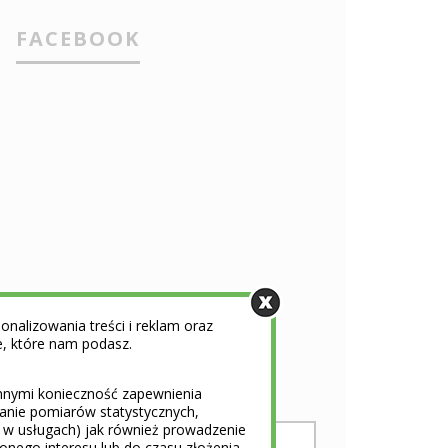
FACEBOOK
nalizowania treści i reklam oraz
e, które nam podasz.
NEWSLETTER
innymi konieczność zapewnienia
nanie pomiarów statystycznych,
i w usługach) jak również prowadzenie
ionego interesu lub do czasu złożenia