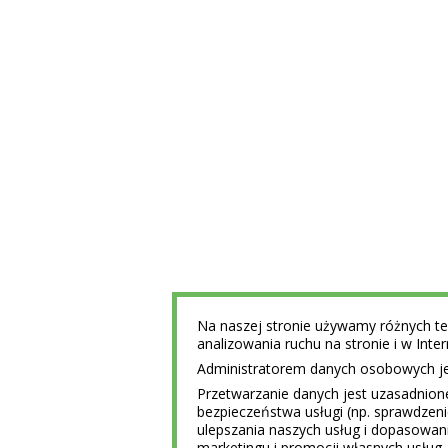
Na naszej stronie używamy różnych tec
analizowania ruchu na stronie i w Int
Administratorem danych osobowych jest
Przetwarzanie danych jest uzasadnion
bezpieczeństwa usługi (np. sprawdzen
ulepszania naszych usług i dopasowani
marketingu i promocji własnych usług 