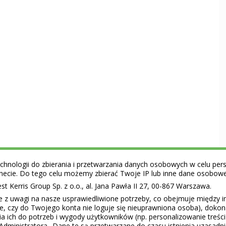
hnologii do zbierania i przetwarzania danych osobowych w celu perso
ernecie. Do tego celu możemy zbierać Twoje IP lub inne dane osobow
 Kerris Group Sp. z o.o., al. Jana Pawła II 27, 00-867 Warszawa.
e z uwagi na nasze usprawiedliwione potrzeby, co obejmuje między 
ie, czy do Twojego konta nie loguje się nieuprawniona osoba), doko
a ich do potrzeb i wygody użytkowników (np. personalizowanie treśc
Administratora.. Dane te są przetwarzane do czasu istnienia uzasadn