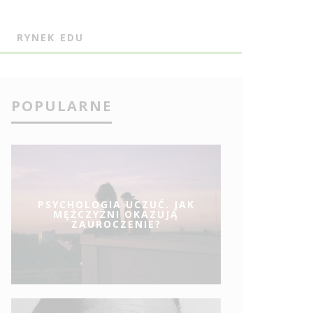
J
RYNEK EDU
POPULARNE
PSYCHOLOGIA UCZUĆ. JAK
MĘŻCZYŹNI OKAZUJĄ
ZAUROCZENIE?