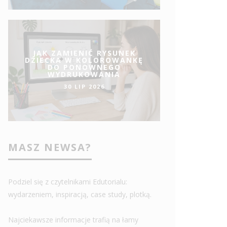
JAK ZAMIENIĆ RYSUNEK
DZIECKA W KOLOROWANKĘ
DO PONOWNEGO
WYDRUKOWANIA
30 LIP 2026
MASZ NEWSA?
Podziel się z czytelnikami Edutorialu:
wydarzeniem, inspiracją, case study, plotką.
Najciekawsze informacje trafią na łamy