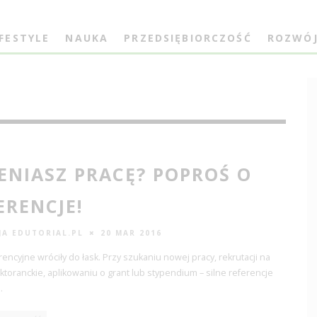
IFESTYLE
NAUKA
PRZEDSIĘBIORCZOŚĆ
ROZWÓ
ENIASZ PRACĘ? POPROŚ O
ERENCJE!
JA EDUTORIAL.PL
20 MAR 2016
erencyjne wróciły do łask. Przy szukaniu nowej pracy, rekrutacji na
ktoranckie, aplikowaniu o grant lub stypendium – silne referencje
..