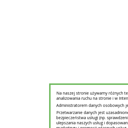
Na naszej stronie używamy różnych tec
analizowania ruchu na stronie i w Int
Administratorem danych osobowych jest
Przetwarzanie danych jest uzasadnion
bezpieczeństwa usługi (np. sprawdzen
ulepszania naszych usług i dopasowani
marketingu i promocji własnych usług 