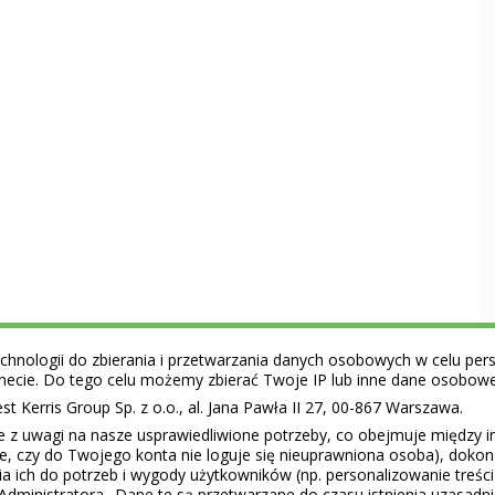
hnologii do zbierania i przetwarzania danych osobowych w celu perso
ernecie. Do tego celu możemy zbierać Twoje IP lub inne dane osobow
 Kerris Group Sp. z o.o., al. Jana Pawła II 27, 00-867 Warszawa.
e z uwagi na nasze usprawiedliwione potrzeby, co obejmuje między 
ie, czy do Twojego konta nie loguje się nieuprawniona osoba), doko
a ich do potrzeb i wygody użytkowników (np. personalizowanie treśc
Administratora.. Dane te są przetwarzane do czasu istnienia uzasadn