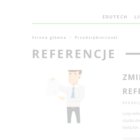
EDUTECH
L
Strona główna
Przedsiębiorczość
REFERENCJE
ZMI
REF
REDAKC
Listy ref
studia do
będą kar
.