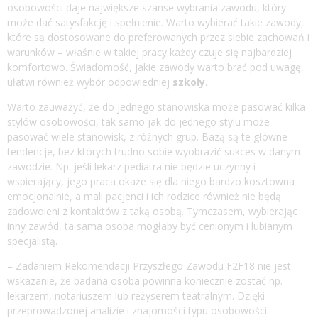
osobowości daje największe szanse wybrania zawodu, który
może dać satysfakcję i spełnienie. Warto wybierać takie zawody,
które są dostosowane do preferowanych przez siebie zachowań i
warunków – właśnie w takiej pracy każdy czuje się najbardziej
komfortowo. Świadomość, jakie zawody warto brać pod uwagę,
ułatwi również wybór odpowiedniej
szkoły
.
Warto zauważyć, że do jednego stanowiska może pasować kilka
stylów osobowości, tak samo jak do jednego stylu może
pasować wiele stanowisk, z różnych grup. Bazą są te główne
tendencje, bez których trudno sobie wyobrazić sukces w danym
zawodzie. Np. jeśli lekarz pediatra nie będzie uczynny i
wspierający, jego praca okaże się dla niego bardzo kosztowna
emocjonalnie, a mali pacjenci i ich rodzice również nie będą
zadowoleni z kontaktów z taką osobą. Tymczasem, wybierając
inny zawód, ta sama osoba mogłaby być cenionym i lubianym
specjalistą.
– Zadaniem Rekomendacji Przyszłego Zawodu F2F18 nie jest
wskazanie, że badana osoba powinna koniecznie zostać np.
lekarzem, notariuszem lub reżyserem teatralnym. Dzięki
przeprowadzonej analizie i znajomości typu osobowości