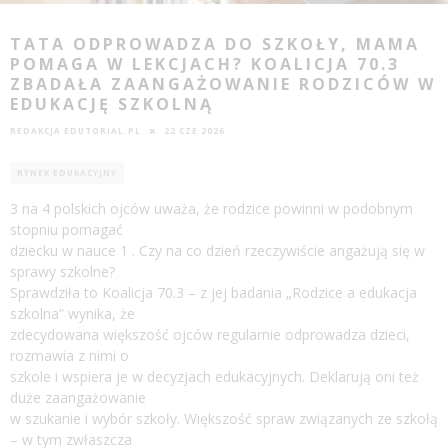
TATA ODPROWADZA DO SZKOŁY, MAMA
POMAGA W LEKCJACH? KOALICJA 70.3
ZBADAŁA ZAANGAŻOWANIE RODZICÓW W
EDUKACJĘ SZKOLNĄ
REDAKCJA EDUTORIAL.PL
22 CZE 2026
RYNEK EDUKACYJNY
3 na 4 polskich ojców uważa, że rodzice powinni w podobnym
stopniu pomagać
dziecku w nauce 1 . Czy na co dzień rzeczywiście angażują się w
sprawy szkolne?
Sprawdziła to Koalicja 70.3 – z jej badania „Rodzice a edukacja
szkolna” wynika, że
zdecydowana większość ojców regularnie odprowadza dzieci,
rozmawia z nimi o
szkole i wspiera je w decyzjach edukacyjnych. Deklarują oni też
duże zaangażowanie
w szukanie i wybór szkoły. Większość spraw związanych ze szkołą
– w tym zwłaszcza