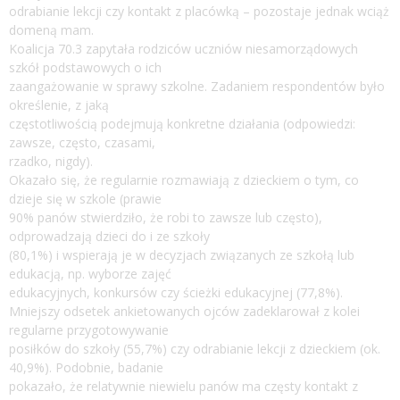
odrabianie lekcji czy kontakt z placówką – pozostaje jednak wciąż
domeną mam.
Koalicja 70.3 zapytała rodziców uczniów niesamorządowych
szkół podstawowych o ich
zaangażowanie w sprawy szkolne. Zadaniem respondentów było
określenie, z jaką
częstotliwością podejmują konkretne działania (odpowiedzi:
zawsze, często, czasami,
rzadko, nigdy).
Okazało się, że regularnie rozmawiają z dzieckiem o tym, co
dzieje się w szkole (prawie
90% panów stwierdziło, że robi to zawsze lub często),
odprowadzają dzieci do i ze szkoły
(80,1%) i wspierają je w decyzjach związanych ze szkołą lub
edukacją, np. wyborze zajęć
edukacyjnych, konkursów czy ścieżki edukacyjnej (77,8%).
Mniejszy odsetek ankietowanych ojców zadeklarował z kolei
regularne przygotowywanie
posiłków do szkoły (55,7%) czy odrabianie lekcji z dzieckiem (ok.
40,9%). Podobnie, badanie
pokazało, że relatywnie niewielu panów ma częsty kontakt z