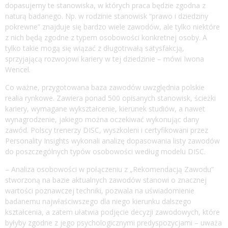
dopasujemy te stanowiska, w których praca będzie zgodna z
naturą badanego. Np. w rodzinie stanowisk “prawo i dziedziny
pokrewne” znajduje się bardzo wiele zawodów, ale tylko niektóre
z nich będą zgodne z typem osobowości konkretnej osoby. A
tylko takie mogą się wiązać z długotrwałą satysfakcją,
sprzyjającą rozwojowi kariery w tej dziedzinie – mówi Iwona
Wencel.
Co ważne, przygotowana baza zawodów uwzględnia polskie
realia rynkowe. Zawiera ponad 500 opisanych stanowisk, ścieżki
kariery, wymagane wykształcenie, kierunek studiów, a nawet
wynagrodzenie, jakiego można oczekiwać wykonując dany
zawód. Polscy trenerzy DISC, wyszkoleni i certyfikowani przez
Personality Insights wykonali analizę dopasowania listy zawodów
do poszczególnych typów osobowości według modelu DISC.
– Analiza osobowości w połączeniu z „Rekomendacją Zawodu”
stworzoną na bazie aktualnych zawodów stanowi o znacznej
wartości poznawczej techniki, pozwala na uświadomienie
badanemu najwłaściwszego dla niego kierunku dalszego
kształcenia, a zatem ułatwia podjęcie decyzji zawodowych, które
byłyby zgodne z jego psychologicznymi predyspozycjami – uważa