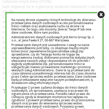
rodzicami innych dzieci (37,5%),
bądź angażuje się w organizację wydarzeń klasowych i szkolnych
(39,7%).
Z badania wynika, że tylko jedna z wymienionych wcześniej
Na naszej stronie używamy różnych technologii do zbierania i
aktywności –
przetwarzania danych osobowych w celu personalizowania
treści i reklam oraz analizowania ruchu na stronie i w
odprowadzanie dzieci do i ze szkoły – to domena taty (często
Internecie. Do tego celu możemy zbierać Twoje IP lub inne
robi to ok. 80% ojców, o 10
dane osobowe, które nam podasz.
p.p. więcej niż w przypadku mam). W pozostałych obszarach
Administratorem danych osobowych jest Kerris Group Sp. z
o.o., al. Jana Pawła II 27, 00-867 Warszawa.
dominują panie, choć w
Przetwarzanie danych jest uzasadnione z uwagi na nasze
niektórych przypadkach różnica w deklarowanym zaangażowaniu
usprawiedliwione potrzeby, co obejmuje między innymi
konieczność zapewnienia bezpieczeństwa usługi (np.
jest relatywnie mała. W
sprawdzenie, czy do Twojego konta nie loguje się
innych, takich jak choćby udział w wywiadówkach czy korzystanie
nieuprawniona osoba), dokonanie pomiarów statystycznych,
ulepszania naszych usług i dopasowania ich do potrzeb i
z dziennika
wygody użytkowników (np. personalizowanie treści w
usługach) jak również prowadzenie marketingu i promocji
elektronicznego, odsetek ojców regularnie podejmujących te
własnych usług Administratora.. Dane te są przetwarzane do
aktywności okazał się mniejszy
czasu istnienia uzasadnionego interesu lub do czasu złożenia
przez Ciebie sprzeciwu wobec przetwarzania. Dane osobowe
o ok. 30 p.p. niż w przypadku mam.
będą przekazywane wyłącznie naszym podwykonawcom, tj.
dostawcom usług informatycznych.
Przysługuje Ci prawo żądania dostępu do treści danych
Tata (też) wybiera szkołę
osobowych, ich sprostowania, usunięcia oraz prawo do
ograniczenia ich przetwarzania. Ponadto także prawo do
cofnięcia zgody w dowolnym momencie bez wpływu na
zgodność z prawem przetwarzania, prawo do przenoszenia
danych oraz prawo do wniesienia sprzeciwu wobec
Niecałe 10% ojców stwierdziło, że w ogóle nie szukali szkoły lub
przetwarzania danych osobowych. Posiadasz prawo