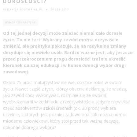
DOROSŁOŚCI?
REDAKCJA EDUTORIAL.PL
24 CZE 2017
RYNEK EDUKACYJNY
Od tej jednej decyzji może zależeć niemal całe dorosłe
życie. To nie żart! Wybrany zawód można oczywiście
zmienić, ale praktyka pokazuje, że na radykalne zmiany
decyduje się niewiele osób. Bardzo ważne jest, aby jeszcze
przed przekroczeniem progu dorosłości trafnie określić
kierunek dalszej
edukacji
i w konsekwencji wybór drogi
zawodowej.
Około 75 proc. maturzystów nie wie, co chce robić w swoim
życiu. Nawet część z tych, którzy obecnie deklarują, że wiedzą,
jaki zawód chcą wykonywać, rozminie się ze swoimi
wyobrażeniami w zetknięciu z rzeczywistością. Jedynie niewielka
część absolwentów
szkół
średnich (ok. 20 proc.) wybiera
uczelnie, z których jest później zadowolona. Jak można pomóc
młodemu człowiekowi, który stoi przed tak ważną decyzją,
dokonać dobrego wyboru?