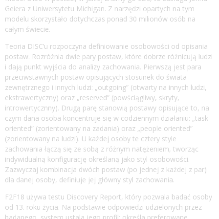
Geiera z Uniwersytetu Michigan. Z narzędzi opartych na tym
modelu skorzystało dotychczas ponad 30 milionów osób na
całym świecie.
Teoria DISC’u rozpoczyna definiowanie osobowości od opisania
postaw. Rozróżnia dwie pary postaw, które dobrze różnicują ludzi
i dają punkt wyjścia do analizy zachowania. Pierwszą jest para
przeciwstawnych postaw opisujących stosunek do świata
zewnętrznego i innych ludzi: „outgoing” (otwarty na innych ludzi,
ekstrawertyczny) oraz „reserved” (powściągliwy, skryty,
introwertycznny). Drugą parę stanowią postawy opisujące to, na
czym dana osoba koncentruje się w codziennym działaniu: „task
oriented” (zorientowany na zadania) oraz „people oriented”
(zorientowany na ludzi). U każdej osoby te cztery style
zachowania łączą się ze sobą z różnym natężeniem, tworząc
indywidualną konfigurację określaną jako styl osobowości.
Zazwyczaj kombinacja dwóch postaw (po jednej z każdej z par)
dla danej osoby, definiuje jej główny styl zachowania.
F2F18 używa testu Discovery Report, który pozwala badać osoby
od 13. roku życia. Na podstawie odpowiedzi udzielonych przez
badanego, system ustala jego profil: określa preferowane