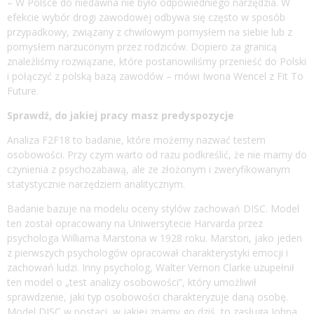
– W Polsce do niedawna nie było odpowiedniego narzędzia. W
efekcie wybór drogi zawodowej odbywa się często w sposób
przypadkowy, związany z chwilowym pomysłem na siebie lub z
pomysłem narzuconym przez rodziców. Dopiero za granicą
znaleźliśmy rozwiązane, które postanowiliśmy przenieść do Polski
i połączyć z polską bazą zawodów – mówi Iwona Wencel z Fit To
Future.
Sprawdź, do jakiej pracy masz predyspozycje
Analiza F2F18 to badanie, które możemy nazwać testem
osobowości. Przy czym warto od razu podkreślić, że nie mamy do
czynienia z psychozabawą, ale ze złożonym i zweryfikowanym
statystycznie narzędziem analitycznym.
Badanie bazuje na modelu oceny stylów zachowań DISC. Model
ten został opracowany na Uniwersytecie Harvarda przez
psychologa Williama Marstona w 1928 roku. Marston, jako jeden
z pierwszych psychologów opracował charakterystyki emocji i
zachowań ludzi. Inny psycholog, Walter Vernon Clarke uzupełnił
ten model o „test analizy osobowości”, który umożliwił
sprawdzenie, jaki typ osobowości charakteryzuje daną osobę.
Model DISC w postaci, w jakiej znamy go dziś, to zasługa Johna