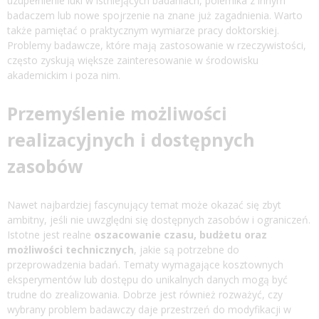
uzupełnienie luki w istniejących badaniach, polemika z innym
badaczem lub nowe spojrzenie na znane już zagadnienia. Warto
także pamiętać o praktycznym wymiarze pracy doktorskiej.
Problemy badawcze, które mają zastosowanie w rzeczywistości,
często zyskują większe zainteresowanie w środowisku
akademickim i poza nim.
Przemyślenie możliwości
realizacyjnych i dostępnych
zasobów
Nawet najbardziej fascynujący temat może okazać się zbyt
ambitny, jeśli nie uwzględni się dostępnych zasobów i ograniczeń.
Istotne jest realne
oszacowanie czasu, budżetu oraz
możliwości technicznych
, jakie są potrzebne do
przeprowadzenia badań. Tematy wymagające kosztownych
eksperymentów lub dostępu do unikalnych danych mogą być
trudne do zrealizowania. Dobrze jest również rozważyć, czy
wybrany problem badawczy daje przestrzeń do modyfikacji w