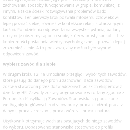
zachowania, sposoby funkcjonowania w grupie, komunikacji z
innymi, a także ścieżki rozwiązywania problemów bądź
konfliktów. Ten pierwszy krok pozwala młodemu człowiekowi
lepiej poznać siebie, również w kontekście relacji z otaczającymi
ludźmi. Po udzieleniu odpowiedzi na wszystkie pytania, badany
otrzymuje obszerny raport o sobie, który w prosty sposób – bez
konieczności posiadania wiedzy psychologicznej – pozwala lepiej
zrozumieć siebie. A to podstawa, aby można było wybrać
odpowiedni zawód.
Wybierz zawód dla siebie
W drugim kroku F2F18 umożliwia przegląd i wybór tych zawodów,
które pasują do danego profilu zachowań. Baza zawodów
została stworzona przez doświadczonych polskich ekspertów z
dziedziny HR. Zawody zostały pogrupowane w rodziny zgodnie z
Europejską Klasyfikacją Zawodów. Stanowiska są podzielone
według pięciu głównych rodzajów pracy: praca z ludźmi, praca z
danymi, praca z rzeczami, praca twórcza i praca z naturą.
Użytkownik otrzymuje wachlarz pasujących do niego zawodów
do wyboru. Dopasowanie stanowiska stosownie do profilu