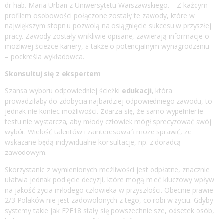
dr hab. Maria Urban z Uniwersytetu Warszawskiego. – Z każdym
profilem osobowości połączone zostały te zawody, które w
największym stopniu pozwolą na osiągnięcie sukcesu w przyszłej
pracy. Zawody zostały wnikliwie opisane, zawierają informacje o
możliwej ścieżce kariery, a także o potencjalnym wynagrodzeniu
– podkreśla wykładowca.
Skonsultuj się z ekspertem
Szansa wyboru odpowiedniej ścieżki
edukacji
, która
prowadziłaby do zdobycia najbardziej odpowiedniego zawodu, to
jednak nie koniec możliwości. Zdarza się, że samo wypełnienie
testu nie wystarcza, aby młody człowiek mógł sprecyzować swój
wybór. Wielość talentów i zainteresowań może sprawić, że
wskazane będą indywidualne konsultacje, np. z doradcą
zawodowym.
Skorzystanie z wymienionych możliwości jest odpłatne, znacznie
ułatwia jednak podjęcie decyzji, które mogą mieć kluczowy wpływ
na jakość życia młodego człowieka w przyszłości. Obecnie prawie
2/3 Polaków nie jest zadowolonych z tego, co robi w życiu. Gdyby
systemy takie jak F2F18 stały się powszechniejsze, odsetek osób,