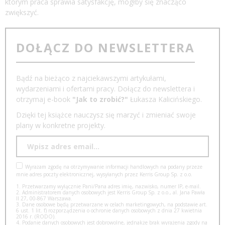
którym praca sprawia satysfakcję, mógłby się znacząco
zwiększyć.
DOŁĄCZ DO NEWSLETTERA
Bądź na bieżąco z najciekawszymi artykułami,
wydarzeniami i ofertami pracy. Dołącz do newslettera i
otrzymaj e-book
"Jak to zrobić?"
Łukasza Kalicińskiego.
Dzięki tej książce nauczysz się marzyć i zmieniać swoje
plany w konkretne projekty.
Wyrażam zgodę na otrzymywanie informacji handlowych na podany przeze
mnie adres poczty elektronicznej, wysyłanych przez Kerris Group Sp. z o.o.
1. Przetwarzamy wyłącznie Pani/Pana adres imię, nazwisko, numer IP, e-mail.
2. Administratorem danych osobowych jest Kerris Group Sp. z o.o., al. Jana Pawła
II 27, 00-867 Warszawa.
3. Dane osobowe będą przetwarzane w celach marketingowych, na podstawie art.
6 ust. 1 lit. f) rozporządzenia o ochronie danych osobowych z dnia 27 kwietnia
2016 r. (RODO).
4. Podanie danych osobowych jest dobrowolne, jednakże brak wyrażenia zgody na