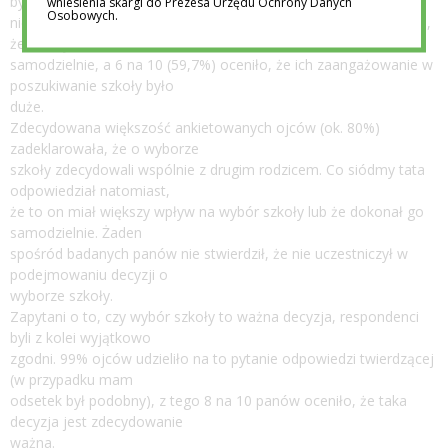
byli w to zaangażowani w
wniesienia skargi do Prezesa Urzędu Ochrony Danych
Osobowych.
niewielkim stopniu. Prawie co trzeci (30,7%) odpowiedział z kolei,
że szkoły szukał
samodzielnie, a 6 na 10 (59,7%) oceniło, że ich zaangażowanie w
poszukiwanie szkoły było
duże.
Zdecydowana większość ankietowanych ojców (ok. 80%)
zadeklarowała, że o wyborze
szkoły zdecydowali wspólnie z drugim rodzicem. Co siódmy tata
odpowiedział natomiast,
że to on miał większy wpływ na wybór szkoły lub że dokonał go
samodzielnie. Żaden
spośród badanych panów nie stwierdził, że nie uczestniczył w
podejmowaniu decyzji o
wyborze szkoły.
Zapytani o to, czy wybór szkoły to ważna decyzja, respondenci
byli z kolei wyjątkowo
zgodni. 99% ojców udzieliło na to pytanie odpowiedzi twierdzącej
(w przypadku mam
odsetek był podobny), z tego 8 na 10 panów oceniło, że taka
decyzja jest zdecydowanie
ważna.