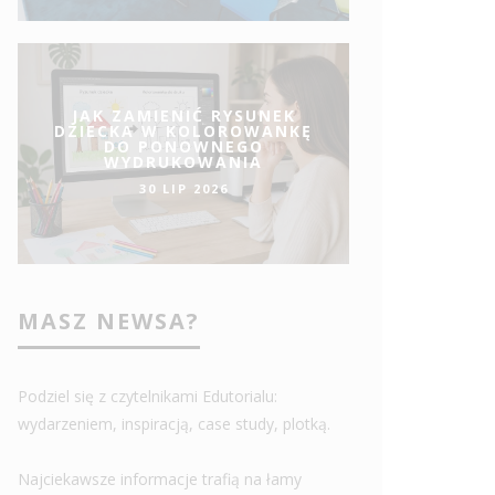
JAK ZAMIENIĆ RYSUNEK
DZIECKA W KOLOROWANKĘ
DO PONOWNEGO
WYDRUKOWANIA
30 LIP 2026
MASZ NEWSA?
Podziel się z czytelnikami Edutorialu:
wydarzeniem, inspiracją, case study, plotką.
Najciekawsze informacje trafią na łamy