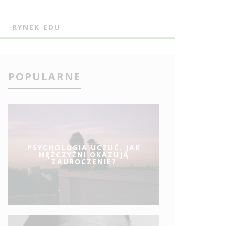
J
RYNEK EDU
POPULARNE
PSYCHOLOGIA UCZUĆ. JAK
MĘŻCZYŹNI OKAZUJĄ
ZAUROCZENIE?