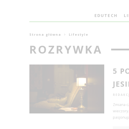
EDUTECH
L
Strona główna
Lifestyle
ROZRYWKA
5 P
JES
REDAKC
Zmiana cz
wieczory.
pasjonuj