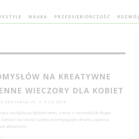
IFESTYLE
NAUKA
PRZEDSIĘBIORCZOŚĆ
ROZWÓ
OMYSŁÓW NA KREATYWNE
IENNE WIECZORY DLA KOBIET
JA EDUTORIAL.PL
5 LIS 2016
asu nastąpiła już tydzień temu, a wraz z nią nadeszły długie
 Zamiast się smucić szybko przemijającymi dniami, zaplanuj
ące aktywności
...