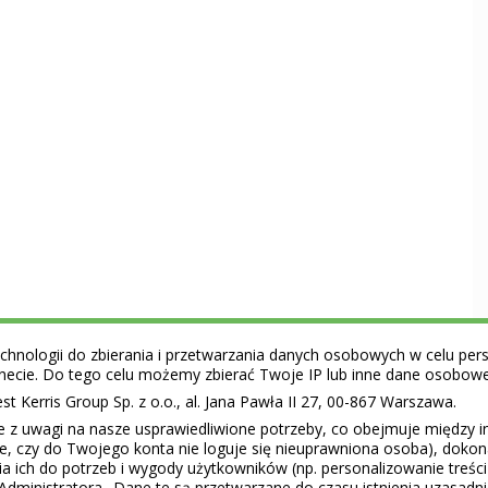
hnologii do zbierania i przetwarzania danych osobowych w celu perso
ernecie. Do tego celu możemy zbierać Twoje IP lub inne dane osobow
 Kerris Group Sp. z o.o., al. Jana Pawła II 27, 00-867 Warszawa.
e z uwagi na nasze usprawiedliwione potrzeby, co obejmuje między 
ie, czy do Twojego konta nie loguje się nieuprawniona osoba), doko
a ich do potrzeb i wygody użytkowników (np. personalizowanie treśc
Administratora.. Dane te są przetwarzane do czasu istnienia uzasadn