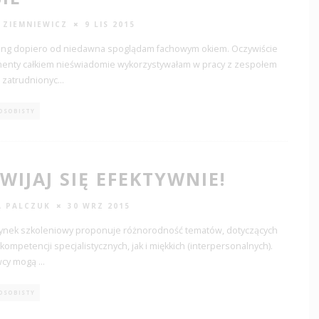
 ZIEMNIEWICZ
9 LIS 2015
ing dopiero od niedawna spoglądam fachowym okiem. Oczywiście
menty całkiem nieświadomie wykorzystywałam w pracy z zespołem
 zatrudnionyc
...
OSOBISTY
WIJAJ SIĘ EFEKTYWNIE!
 PALCZUK
30 WRZ 2015
ynek szkoleniowy proponuje różnorodność tematów, dotyczących
ompetencji specjalistycznych, jak i miękkich (interpersonalnych).
wcy mogą
...
OSOBISTY