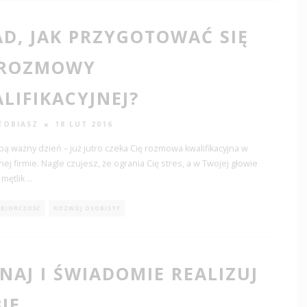
AD, JAK PRZYGOTOWAĆ SIĘ
 ROZMOWY
LIFIKACYJNEJ?
TOBIASZ
18 LUT 2016
ą ważny dzień – już jutro czeka Cię rozmowa kwalifikacyjna w
j firmie. Nagle czujesz, że ogrania Cię stres, a w Twojej głowie
 mętlik
...
ĘBIORCZOŚĆ
ROZWÓJ OSOBISTY
NAJ I ŚWIADOMIE REALIZUJ
BIE