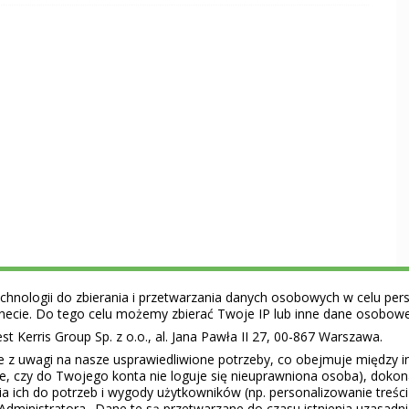
hnologii do zbierania i przetwarzania danych osobowych w celu perso
ernecie. Do tego celu możemy zbierać Twoje IP lub inne dane osobow
 Kerris Group Sp. z o.o., al. Jana Pawła II 27, 00-867 Warszawa.
e z uwagi na nasze usprawiedliwione potrzeby, co obejmuje między 
ie, czy do Twojego konta nie loguje się nieuprawniona osoba), doko
a ich do potrzeb i wygody użytkowników (np. personalizowanie treśc
Administratora.. Dane te są przetwarzane do czasu istnienia uzasadn