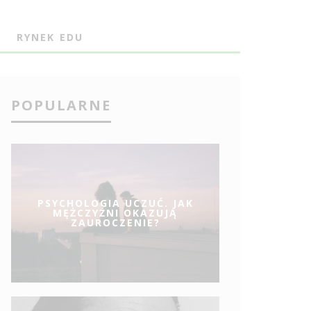
J
RYNEK EDU
POPULARNE
PSYCHOLOGIA UCZUĆ. JAK
MĘŻCZYŹNI OKAZUJĄ
ZAUROCZENIE?