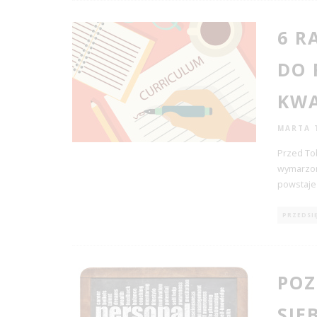
6 R
DO
KWA
MARTA 
Przed Tob
wymarzone
powstaje
PRZEDSI
POZ
SIE