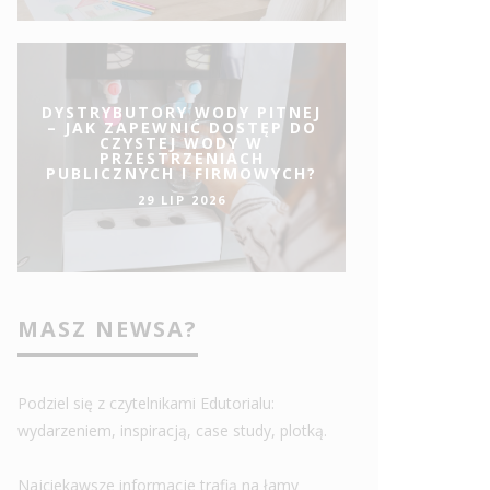
DYSTRYBUTORY WODY PITNEJ
– JAK ZAPEWNIĆ DOSTĘP DO
CZYSTEJ WODY W
PRZESTRZENIACH
PUBLICZNYCH I FIRMOWYCH?
29 LIP 2026
MASZ NEWSA?
Podziel się z czytelnikami Edutorialu:
wydarzeniem, inspiracją, case study, plotką.
Najciekawsze informacje trafią na łamy