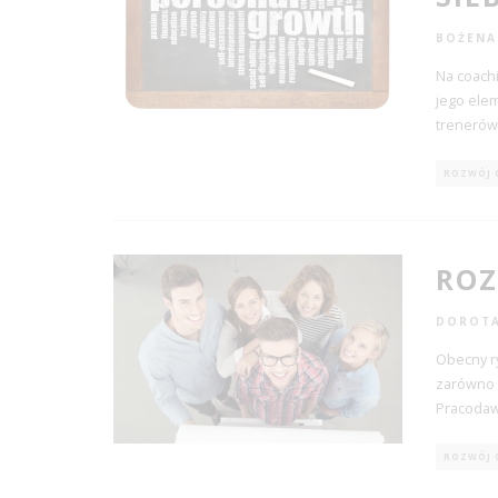
BOŻENA
Na coach
jego ele
trenerów
ROZWÓJ 
ROZ
DOROTA
Obecny r
zarówno k
Pracoda
ROZWÓJ 