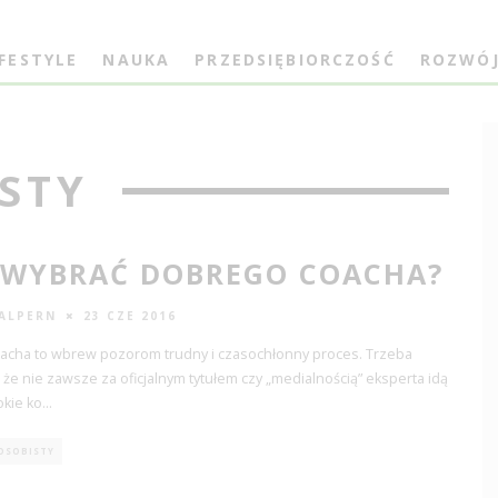
IFESTYLE
NAUKA
PRZEDSIĘBIORCZOŚĆ
ROZWÓ
STY
 WYBRAĆ DOBREGO COACHA?
 ALPERN
23 CZE 2016
acha to wbrew pozorom trudny i czasochłonny proces. Trzeba
 że nie zawsze za oficjalnym tytułem czy „medialnością” eksperta idą
okie ko
...
OSOBISTY