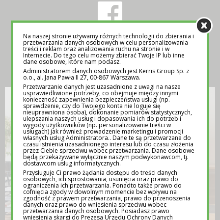
Na naszej stronie używamy różnych technologii do zbierania i
przetwarzania danych osobowych w celu personalizowania
treści i reklam oraz analizowania ruchu na stronie i w
Internecie. Do tego celu możemy zbierać Twoje IP lub inne
INSPIRACJA
dane osobowe, które nam podasz.
Administratorem danych osobowych jest Kerris Group Sp. z
o.o., al. Jana Pawła II 27, 00-867 Warszawa.
Przetwarzanie danych jest uzasadnione z uwagi na nasze
usprawiedliwione potrzeby, co obejmuje między innymi
konieczność zapewnienia bezpieczeństwa usługi (np.
sprawdzenie, czy do Twojego konta nie loguje się
nieuprawniona osoba), dokonanie pomiarów statystycznych,
ulepszania naszych usług i dopasowania ich do potrzeb i
wygody użytkowników (np. personalizowanie treści w
usługach) jak również prowadzenie marketingu i promocji
własnych usług Administratora.. Dane te są przetwarzane do
czasu istnienia uzasadnionego interesu lub do czasu złożenia
przez Ciebie sprzeciwu wobec przetwarzania. Dane osobowe
będą przekazywane wyłącznie naszym podwykonawcom, tj.
dostawcom usług informatycznych.
Przysługuje Ci prawo żądania dostępu do treści danych
osobowych, ich sprostowania, usunięcia oraz prawo do
ograniczenia ich przetwarzania. Ponadto także prawo do
cofnięcia zgody w dowolnym momencie bez wpływu na
zgodność z prawem przetwarzania, prawo do przenoszenia
danych oraz prawo do wniesienia sprzeciwu wobec
przetwarzania danych osobowych. Posiadasz prawo
wniesienia skargi do Prezesa Urzędu Ochrony Danych