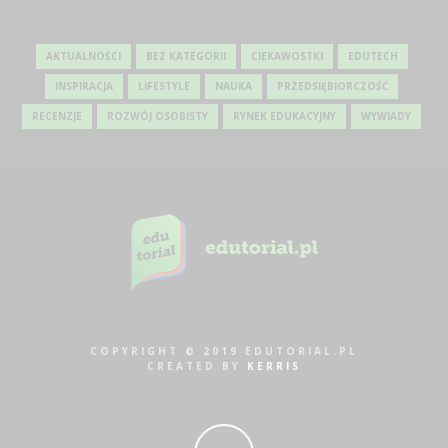
AKTUALNOŚCI
BEZ KATEGORII
CIEKAWOSTKI
EDUTECH
INSPIRACJA
LIFESTYLE
NAUKA
PRZEDSIĘBIORCZOŚĆ
RECENZJE
ROZWÓJ OSOBISTY
RYNEK EDUKACYJNY
WYWIADY
COPYRIGHT © 2019 EDUTORIAL.PL
CREATED BY
KERRIS