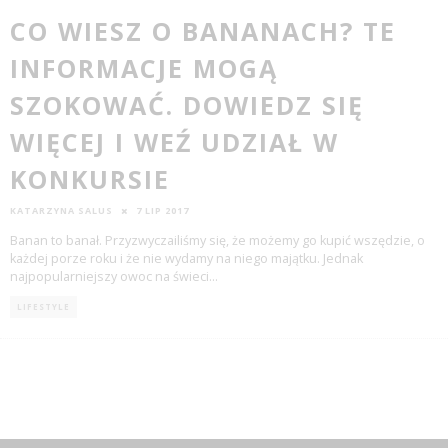
CO WIESZ O BANANACH? TE
INFORMACJE MOGĄ
SZOKOWAĆ. DOWIEDZ SIĘ
WIĘCEJ I WEŹ UDZIAŁ W
KONKURSIE
KATARZYNA SALUS
7 LIP 2017
Banan to banał. Przyzwyczailiśmy się, że możemy go kupić wszędzie, o
każdej porze roku i że nie wydamy na niego majątku. Jednak
najpopularniejszy owoc na świeci
...
LIFESTYLE