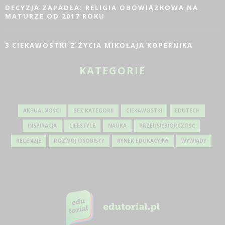
DECYZJA ZAPADŁA: RELIGIA OBOWIĄZKOWA NA
MATURZE OD 2017 ROKU
3 CIEKAWOSTKI Z ŻYCIA MIKOŁAJA KOPERNIKA
KATEGORIE
AKTUALNOŚCI
BEZ KATEGORII
CIEKAWOSTKI
EDUTECH
INSPIRACJA
LIFESTYLE
NAUKA
PRZEDSIĘBIORCZOŚĆ
RECENZJE
ROZWÓJ OSOBISTY
RYNEK EDUKACYJNY
WYWIADY