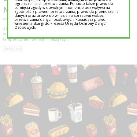
ograniczenia ich przetwarzania. Ponadto także prawo do
NIEBA?
cofnięcia zgody w dowolnym momencie bez wpływu na
zgodność z prawem przetwarzania, prawo do przenoszenia
danych oraz prawo do wniesienia sprzeciwu wobec
przetwarzania danych osobowych. Posiadasz prawo
REDAKCJA EDUTORIAL.PL
2 LIP 2016
wniesienia skargi do Prezesa Urzędu Ochrony Danych
Osobowych.
Za nami pierwsze ciepłe dni, a przed nami jeszcze całe, pełne
wzmożonej aktywności lato. Jednak, gdy my cieszymy się wysokimi
temperaturami, słońcem, plażą i sp
...
LIFESTYLE