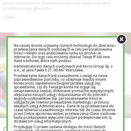
tysiące użytkowników. Przedstawia ono słoik Nutelli oraz obok
wizualizację jego głównych s
...
NAUKA
Na naszej stronie używamy różnych technologii do zbierania i
przetwarzania danych osobowych w celu personalizowania
treści i reklam oraz analizowania ruchu na stronie i w
Internecie. Do tego celu możemy zbierać Twoje IP lub inne
dane osobowe, które nam podasz.
Administratorem danych osobowych jest Kerris Group Sp. z
o.o., al. Jana Pawła II 27, 00-867 Warszawa.
Przetwarzanie danych jest uzasadnione z uwagi na nasze
usprawiedliwione potrzeby, co obejmuje między innymi
konieczność zapewnienia bezpieczeństwa usługi (np.
sprawdzenie, czy do Twojego konta nie loguje się
nieuprawniona osoba), dokonanie pomiarów statystycznych,
ulepszania naszych usług i dopasowania ich do potrzeb i
wygody użytkowników (np. personalizowanie treści w
usługach) jak również prowadzenie marketingu i promocji
własnych usług Administratora.. Dane te są przetwarzane do
czasu istnienia uzasadnionego interesu lub do czasu złożenia
przez Ciebie sprzeciwu wobec przetwarzania. Dane osobowe
będą przekazywane wyłącznie naszym podwykonawcom, tj.
dostawcom usług informatycznych.
Przysługuje Ci prawo żądania dostępu do treści danych
CO JEŚĆ, GDY ŻAR LEJE SIĘ Z
osobowych, ich sprostowania, usunięcia oraz prawo do