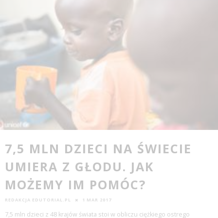
7,5 MLN DZIECI NA ŚWIECIE
UMIERA Z GŁODU. JAK
MOŻEMY IM POMÓC?
REDAKCJA EDUTORIAL.PL
1 MAR 2017
7,5 mln dzieci z 48 krajów świata stoi w obliczu ciężkiego ostrego