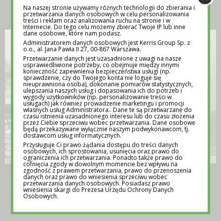
INSPIRACJA
Na naszej stronie używamy różnych technologii do zbierania i
przetwarzania danych osobowych w celu personalizowania
treści i reklam oraz analizowania ruchu na stronie i w
Internecie. Do tego celu możemy zbierać Twoje IP lub inne
dane osobowe, które nam podasz.
Administratorem danych osobowych jest Kerris Group Sp. z
o.o., al. Jana Pawła II 27, 00-867 Warszawa.
Przetwarzanie danych jest uzasadnione z uwagi na nasze
usprawiedliwione potrzeby, co obejmuje między innymi
konieczność zapewnienia bezpieczeństwa usługi (np.
sprawdzenie, czy do Twojego konta nie loguje się
nieuprawniona osoba), dokonanie pomiarów statystycznych,
ulepszania naszych usług i dopasowania ich do potrzeb i
wygody użytkowników (np. personalizowanie treści w
usługach) jak również prowadzenie marketingu i promocji
własnych usług Administratora.. Dane te są przetwarzane do
czasu istnienia uzasadnionego interesu lub do czasu złożenia
przez Ciebie sprzeciwu wobec przetwarzania. Dane osobowe
będą przekazywane wyłącznie naszym podwykonawcom, tj.
dostawcom usług informatycznych.
Przysługuje Ci prawo żądania dostępu do treści danych
osobowych, ich sprostowania, usunięcia oraz prawo do
ograniczenia ich przetwarzania. Ponadto także prawo do
cofnięcia zgody w dowolnym momencie bez wpływu na
zgodność z prawem przetwarzania, prawo do przenoszenia
TEMATY NA LEKCJE WYCHOWAWCZE –
danych oraz prawo do wniesienia sprzeciwu wobec
przetwarzania danych osobowych. Posiadasz prawo
POMOC DLA NAUCZYCIELI
wniesienia skargi do Prezesa Urzędu Ochrony Danych
Osobowych.
12 MAJA 2025