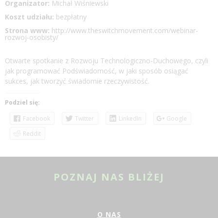
Organizator:
Michał Wiśniewski
Koszt udziału:
bezpłatny
Strona www:
http://www.theswitchmovement.com/webinar-
rozwoj-osobisty/
Otwarte spotkanie z Rozwoju Technologiczno-Duchowego, czyli
jak programować Podświadomość, w jaki sposób osiągać
sukces, jak tworzyć świadomie rzeczywistość.
Podziel się:
Facebook
Twitter
LinkedIn
Google
Reddit
POZNAJ NAS BLIŻEJ
O NAS