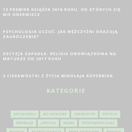
13 PREMIER KSIĄŻEK 2016 ROKU, OD KTÓRYCH SIĘ
NIE ODERWIESZ
PSYCHOLOGIA UCZUĆ. JAK MĘŻCZYŹNI OKAZUJĄ
ZAUROCZENIE?
DECYZJA ZAPADŁA: RELIGIA OBOWIĄZKOWA NA
MATURZE OD 2017 ROKU
3 CIEKAWOSTKI Z ŻYCIA MIKOŁAJA KOPERNIKA
KATEGORIE
AKTUALNOŚCI
BEZ KATEGORII
CIEKAWOSTKI
EDUTECH
INSPIRACJA
LIFESTYLE
NAUKA
PRZEDSIĘBIORCZOŚĆ
RECENZJE
ROZWÓJ OSOBISTY
RYNEK EDUKACYJNY
WYWIADY