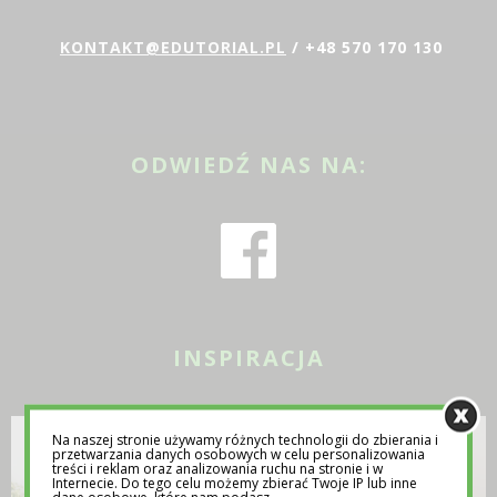
KONTAKT@EDUTORIAL.PL
/ +48 570 170 130
ODWIEDŹ NAS NA:
INSPIRACJA
Na naszej stronie używamy różnych technologii do zbierania i
przetwarzania danych osobowych w celu personalizowania
treści i reklam oraz analizowania ruchu na stronie i w
Internecie. Do tego celu możemy zbierać Twoje IP lub inne