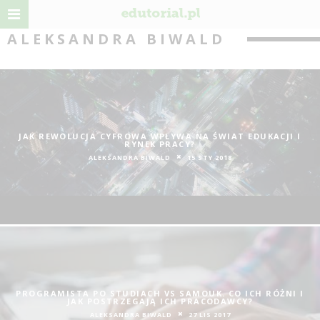
ALEKSANDRA BIWALD
JAK REWOLUCJA CYFROWA WPŁYWA NA ŚWIAT EDUKACJI I
RYNEK PRACY?
ALEKSANDRA BIWALD
15 STY 2018
PROGRAMISTA PO STUDIACH VS SAMOUK. CO ICH RÓŻNI I
JAK POSTRZEGAJĄ ICH PRACODAWCY?
ALEKSANDRA BIWALD
27 LIS 2017