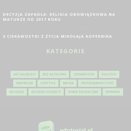
DECYZJA ZAPADŁA: RELIGIA OBOWIĄZKOWA NA
MATURZE OD 2017 ROKU
3 CIEKAWOSTKI Z ŻYCIA MIKOŁAJA KOPERNIKA
KATEGORIE
AKTUALNOŚCI
BEZ KATEGORII
CIEKAWOSTKI
EDUTECH
INSPIRACJA
LIFESTYLE
NAUKA
PRZEDSIĘBIORCZOŚĆ
RECENZJE
ROZWÓJ OSOBISTY
RYNEK EDUKACYJNY
WYWIADY