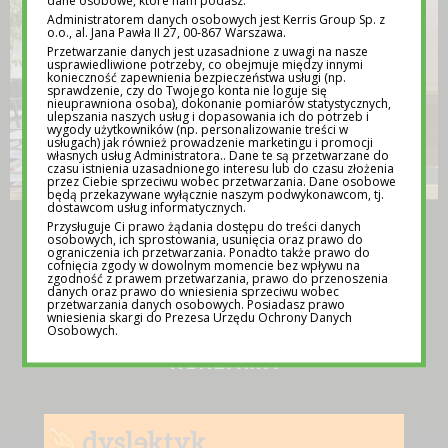
dane osobowe, które nam podasz.
Administratorem danych osobowych jest Kerris Group Sp. z
o.o., al. Jana Pawła II 27, 00-867 Warszawa.
Przetwarzanie danych jest uzasadnione z uwagi na nasze
usprawiedliwione potrzeby, co obejmuje między innymi
konieczność zapewnienia bezpieczeństwa usługi (np.
sprawdzenie, czy do Twojego konta nie loguje się
nieuprawniona osoba), dokonanie pomiarów statystycznych,
ulepszania naszych usług i dopasowania ich do potrzeb i
wygody użytkowników (np. personalizowanie treści w
usługach) jak również prowadzenie marketingu i promocji
własnych usług Administratora.. Dane te są przetwarzane do
czasu istnienia uzasadnionego interesu lub do czasu złożenia
przez Ciebie sprzeciwu wobec przetwarzania. Dane osobowe
będą przekazywane wyłącznie naszym podwykonawcom, tj.
dostawcom usług informatycznych.
TEMATY NA LEKCJE WYCHOWAWCZE –
Przysługuje Ci prawo żądania dostępu do treści danych
osobowych, ich sprostowania, usunięcia oraz prawo do
POMOC DLA NAUCZYCIELI
ograniczenia ich przetwarzania. Ponadto także prawo do
cofnięcia zgody w dowolnym momencie bez wpływu na
12 MAJA 2025
zgodność z prawem przetwarzania, prawo do przenoszenia
danych oraz prawo do wniesienia sprzeciwu wobec
przetwarzania danych osobowych. Posiadasz prawo
wniesienia skargi do Prezesa Urzędu Ochrony Danych
Osobowych.
REKLAMA