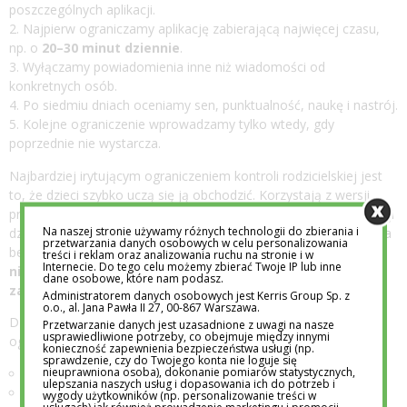
poszczególnych aplikacji.
Najpierw ograniczamy aplikację zabierającą najwięcej czasu,
np. o
20–30 minut dziennie
.
Wyłączamy powiadomienia inne niż wiadomości od
konkretnych osób.
Po siedmiu dniach oceniamy sen, punktualność, naukę i nastrój.
Kolejne ograniczenie wprowadzamy tylko wtedy, gdy
poprzednie nie wystarcza.
Najbardziej irytującym ograniczeniem kontroli rodzicielskiej jest
to, że dzieci szybko uczą się ją obchodzić. Korzystają z wersji
przeglądarkowej, drugiego urządzenia, nowych kont albo aplikacji
Na naszej stronie używamy różnych technologii do zbierania i
działających podobnie do zablokowanej. Z tego powodu blokada
przetwarzania danych osobowych w celu personalizowania
bez rozmowy działa krótko. Skuteczniejsza jest zasada:
rodzic
treści i reklam oraz analizowania ruchu na stronie i w
Internecie. Do tego celu możemy zbierać Twoje IP lub inne
nie czyta prywatnych rozmów bez powodu, ale ma prawo
dane osobowe, które nam podasz.
zareagować na konkretny sygnał zagrożenia
.
Administratorem danych osobowych jest Kerris Group Sp. z
o.o., al. Jana Pawła II 27, 00-867 Warszawa.
Dziecko powinno wiedzieć, kiedy prywatność może zostać
Przetwarzanie danych jest uzasadnione z uwagi na nasze
usprawiedliwione potrzeby, co obejmuje między innymi
ograniczona. Takimi sytuacjami są między innymi:
konieczność zapewnienia bezpieczeństwa usługi (np.
sprawdzenie, czy do Twojego konta nie loguje się
nieuprawniona osoba), dokonanie pomiarów statystycznych,
groźby lub szantaż,
ulepszania naszych usług i dopasowania ich do potrzeb i
kontakt seksualny ze strony dorosłego,
wygody użytkowników (np. personalizowanie treści w