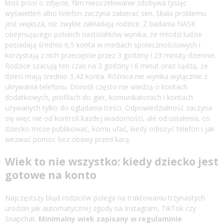
ktoś prosi o zdjęcie, film nieoczekiwanie zdobywa tysiąc
wyświetleń albo telefon zaczyna zabierać sen. Skala problemu
jest większa, niż zwykle zakładają rodzice. Z badania NASK
obejmującego polskich nastolatków wynika, że młodzi ludzie
posiadają średnio 6,5 konta w mediach społecznościowych i
korzystają z nich przeciętnie przez 3 godziny i 23 minuty dziennie.
Rodzice szacują ten czas na 2 godziny i 6 minut oraz sądzą, że
dzieci mają średnio 3,42 konta. Różnica nie wynika wyłącznie z
ukrywania telefonu. Dorośli często nie wiedzą o kontach
dodatkowych, profilach do gier, komunikatorach i kontach
używanych tylko do oglądania treści. Odpowiedzialność zaczyna
się więc nie od kontroli każdej wiadomości, ale od ustalenia, co
dziecko może publikować, komu ufać, kiedy odłożyć telefon i jak
wezwać pomoc bez obawy przed karą.
Wiek to nie wszystko: kiedy dziecko jest
gotowe na konto
Najczęstszy błąd rodziców polega na traktowaniu trzynastych
urodzin jak automatycznej zgody na Instagram, TikTok czy
Snapchat.
Minimalny wiek zapisany w regulaminie