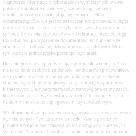
Najnowsze informacje o cyberatakach wymierzonych w dwie
polskie niepubliczne uczelnie wyższe pokazują, że sektor
szkolnictwa coraz częściej staje się jednym z celów
cyberprzestępców. Nie jest to zaskoczeniem, ponieważ w ciągu
ostatnich kilku lat uczelnie przeszły intensywną transformację
cyfrową. Coraz więcej procesów – od rekrutacji, przez obsługę
toku studiów, po wydawanie dokumentów i komunikację ze
studentami – odbywa się dziś w środowisku cyfrowym. Wraz z
tym wzrosło jednak ryzyko potencjalnego ataku.
Uczelnie gromadzą i przetwarzają ogromne ilości danych. Są to
nie tylko dane osobowe studentów, kandydatów i pracowników,
ale również informacje finansowe, dokumentacja przebiegu
studiów, wyniki badań naukowych czy kontakty do partnerów
biznesowych. Dla cyberprzestępców stanowią one cenny zasób,
który może zostać wykorzystany zarówno do wyłudzeń, jak i
działań o charakterze szpiegowskim czy sabotażowym.
W debacie publicznej najwięcej uwagi poświęca się zwykle ryzyku
wycieku danych. Tymczasem dla uczelni równie poważnym
problemem może być czasowa utrata dostępu do kluczowych
systemów. Trudno dziś wyobrazić sobie sprawne funkcjonowanie