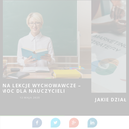
JAKIE DZIAŁANIA PROMOCYJNE SPRAWDZĄ
SIĘ DLA BIZNESU?
19 SIE 2024
REKLAMA