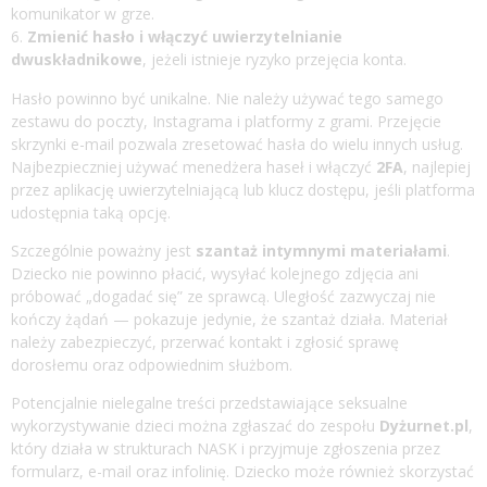
komunikator w grze.
Zmienić hasło i włączyć uwierzytelnianie
dwuskładnikowe
, jeżeli istnieje ryzyko przejęcia konta.
Hasło powinno być unikalne. Nie należy używać tego samego
zestawu do poczty, Instagrama i platformy z grami. Przejęcie
skrzynki e-mail pozwala zresetować hasła do wielu innych usług.
Najbezpieczniej używać menedżera haseł i włączyć
2FA
, najlepiej
przez aplikację uwierzytelniającą lub klucz dostępu, jeśli platforma
udostępnia taką opcję.
Szczególnie poważny jest
szantaż intymnymi materiałami
.
Dziecko nie powinno płacić, wysyłać kolejnego zdjęcia ani
próbować „dogadać się” ze sprawcą. Uległość zazwyczaj nie
kończy żądań — pokazuje jedynie, że szantaż działa. Materiał
należy zabezpieczyć, przerwać kontakt i zgłosić sprawę
dorosłemu oraz odpowiednim służbom.
Potencjalnie nielegalne treści przedstawiające seksualne
wykorzystywanie dzieci można zgłaszać do zespołu
Dyżurnet.pl
,
który działa w strukturach NASK i przyjmuje zgłoszenia przez
formularz, e-mail oraz infolinię. Dziecko może również skorzystać