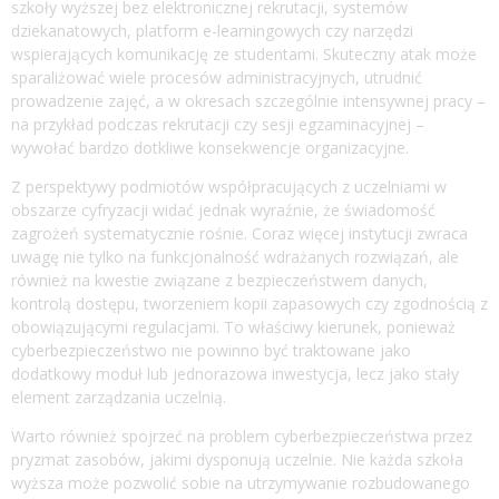
szkoły wyższej bez elektronicznej rekrutacji, systemów
dziekanatowych, platform e-learningowych czy narzędzi
wspierających komunikację ze studentami. Skuteczny atak może
sparaliżować wiele procesów administracyjnych, utrudnić
prowadzenie zajęć, a w okresach szczególnie intensywnej pracy –
na przykład podczas rekrutacji czy sesji egzaminacyjnej –
wywołać bardzo dotkliwe konsekwencje organizacyjne.
Z perspektywy podmiotów współpracujących z uczelniami w
obszarze cyfryzacji widać jednak wyraźnie, że świadomość
zagrożeń systematycznie rośnie. Coraz więcej instytucji zwraca
uwagę nie tylko na funkcjonalność wdrażanych rozwiązań, ale
również na kwestie związane z bezpieczeństwem danych,
kontrolą dostępu, tworzeniem kopii zapasowych czy zgodnością z
obowiązującymi regulacjami. To właściwy kierunek, ponieważ
cyberbezpieczeństwo nie powinno być traktowane jako
dodatkowy moduł lub jednorazowa inwestycja, lecz jako stały
element zarządzania uczelnią.
Warto również spojrzeć na problem cyberbezpieczeństwa przez
pryzmat zasobów, jakimi dysponują uczelnie. Nie każda szkoła
wyższa może pozwolić sobie na utrzymywanie rozbudowanego