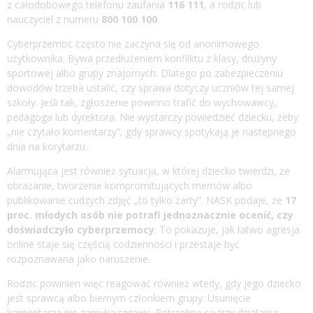
z całodobowego telefonu zaufania
116 111
, a rodzic lub
nauczyciel z numeru
800 100 100
.
Cyberprzemoc często nie zaczyna się od anonimowego
użytkownika. Bywa przedłużeniem konfliktu z klasy, drużyny
sportowej albo grupy znajomych. Dlatego po zabezpieczeniu
dowodów trzeba ustalić, czy sprawa dotyczy uczniów tej samej
szkoły. Jeśli tak, zgłoszenie powinno trafić do wychowawcy,
pedagoga lub dyrektora. Nie wystarczy powiedzieć dziecku, żeby
„nie czytało komentarzy”, gdy sprawcy spotykają je następnego
dnia na korytarzu.
Alarmująca jest również sytuacja, w której dziecko twierdzi, że
obrażanie, tworzenie kompromitujących memów albo
publikowanie cudzych zdjęć „to tylko żarty”. NASK podaje, że
17
proc. młodych osób nie potrafi jednoznacznie ocenić, czy
doświadczyło cyberprzemocy
. To pokazuje, jak łatwo agresja
online staje się częścią codzienności i przestaje być
rozpoznawana jako naruszenie.
Rodzic powinien więc reagować również wtedy, gdy jego dziecko
jest sprawcą albo biernym członkiem grupy. Usunięcie
komentarza nie zamyka sprawy. Potrzebne są trzy działania: