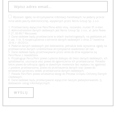
Wyrażam zgodę na otrzymywanie informacji handlowych na podany przeze
mnie adres poczty elektronicznej, wysyłanych przez Kerris Group Sp. z o.o.
1. Przetwarzamy wyłącznie Pani/Pana adres imię, nazwisko, numer IP, e-mail.
2. Administratorem danych osobowych jest Kerris Group Sp. z o.o., al. Jana Pawła
II 27, 00-867 Warszawa.
3. Dane osobowe będą przetwarzane w celach marketingowych, na podstawie art.
6 ust. 1 lit. f) rozporządzenia o ochronie danych osobowych z dnia 27 kwietnia
2016 r. (RODO).
4. Podanie danych osobowych jest dobrowolne, jednakże brak wyrażenia zgody na
przetwarzanie danych uniemożliwia otrzymywanie wiadomości od nas.
5. Dane osobowe będą przechowywane przez okres do dnia wypisania się
Pani/Pana z newslettera.
6. Przysługuje Panu/Pani prawo żądania dostępu do treści danych osobowych, ich
sprostowania, usunięcia oraz prawo do ograniczenia ich przetwarzania. Ponadto
także prawo do cofnięcia zgody w dowolnym momencie bez wpływu na zgodność
z prawem przetwarzania, prawo do przenoszenia danych oraz prawo do
wniesienia sprzeciwu wobec przetwarzania danych osobowych,
7. Posiada Pan/Pani prawo wniesienia skargi do Prezesa Urzędu Ochrony Danych
Osobowych.
8. Dane osobowe będą przekazywane wyłącznie naszym podwykonawcom, tj.
dostawcom usług informatycznych.