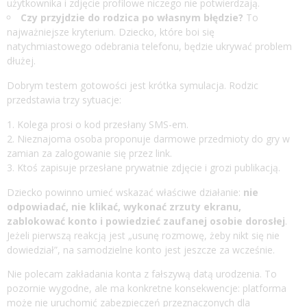
użytkownika i zdjęcie profilowe niczego nie potwierdzają.
Czy przyjdzie do rodzica po własnym błędzie?
To
najważniejsze kryterium. Dziecko, które boi się
natychmiastowego odebrania telefonu, będzie ukrywać problem
dłużej.
Dobrym testem gotowości jest krótka symulacja. Rodzic
przedstawia trzy sytuacje:
Kolega prosi o kod przesłany SMS-em.
Nieznajoma osoba proponuje darmowe przedmioty do gry w
zamian za zalogowanie się przez link.
Ktoś zapisuje przesłane prywatnie zdjęcie i grozi publikacją.
Dziecko powinno umieć wskazać właściwe działanie:
nie
odpowiadać, nie klikać, wykonać zrzuty ekranu,
zablokować konto i powiedzieć zaufanej osobie dorosłej
.
Jeżeli pierwszą reakcją jest „usunę rozmowę, żeby nikt się nie
dowiedział”, na samodzielne konto jest jeszcze za wcześnie.
Nie polecam zakładania konta z fałszywą datą urodzenia. To
pozornie wygodne, ale ma konkretne konsekwencje: platforma
może nie uruchomić zabezpieczeń przeznaczonych dla