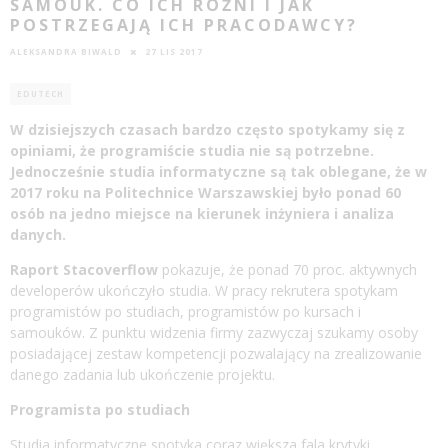
SAMOUK. CO ICH RÓŻNI I JAK
POSTRZEGAJĄ ICH PRACODAWCY?
ALEKSANDRA BIWALD
27 LIS 2017
EDUTECH
W dzisiejszych czasach bardzo często spotykamy się z
opiniami, że programiście studia nie są potrzebne.
Jednocześnie studia informatyczne są tak oblegane, że w
2017 roku na Politechnice Warszawskiej było ponad 60
osób na jedno miejsce na kierunek inżyniera i analiza
danych.
Raport Stacoverflow
pokazuje, że ponad 70 proc. aktywnych
developerów ukończyło studia. W pracy rekrutera spotykam
programistów po studiach, programistów po kursach i
samouków. Z punktu widzenia firmy zazwyczaj szukamy osoby
posiadającej zestaw kompetencji pozwalający na zrealizowanie
danego zadania lub ukończenie projektu.
Programista po studiach
Studia informatyczne spotyka coraz większa fala krytyki,