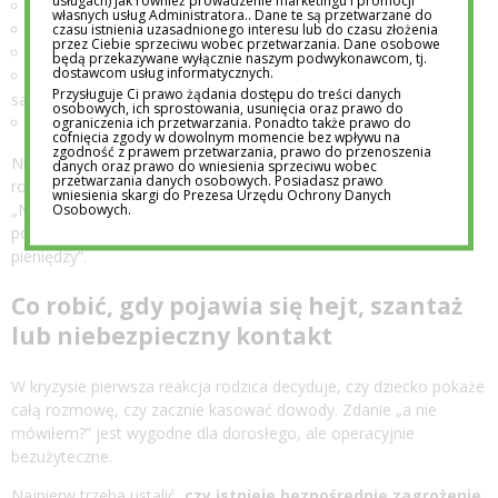
usługach) jak również prowadzenie marketingu i promocji
prośby o nagie zdjęcia,
własnych usług Administratora.. Dane te są przetwarzane do
umawianie spotkania z nieznajomą osobą,
czasu istnienia uzasadnionego interesu lub do czasu złożenia
przez Ciebie sprzeciwu wobec przetwarzania. Dane osobowe
podejrzenie wyłudzenia konta lub pieniędzy,
będą przekazywane wyłącznie naszym podwykonawcom, tj.
dostawcom usług informatycznych.
publikowanie informacji o samookaleczeniu albo
Przysługuje Ci prawo żądania dostępu do treści danych
samobójstwie,
osobowych, ich sprostowania, usunięcia oraz prawo do
nagła zmiana zachowania po otrzymaniu wiadomości.
ograniczenia ich przetwarzania. Ponadto także prawo do
cofnięcia zgody w dowolnym momencie bez wpływu na
zgodność z prawem przetwarzania, prawo do przenoszenia
Nie ma sensu obiecywać dziecku absolutnej prywatności, jeżeli
danych oraz prawo do wniesienia sprzeciwu wobec
przetwarzania danych osobowych. Posiadasz prawo
rodzic nie zamierza jej respektować. Lepiej jasno powiedzieć:
wniesienia skargi do Prezesa Urzędu Ochrony Danych
„Nie przeglądam twoich rozmów z ciekawości. Zrobię to, gdy
Osobowych.
pojawi się realne ryzyko dla zdrowia, bezpieczeństwa albo
pieniędzy”.
Co robić, gdy pojawia się hejt, szantaż
lub niebezpieczny kontakt
W kryzysie pierwsza reakcja rodzica decyduje, czy dziecko pokaże
całą rozmowę, czy zacznie kasować dowody. Zdanie „a nie
mówiłem?” jest wygodne dla dorosłego, ale operacyjnie
bezużyteczne.
Najpierw trzeba ustalić,
czy istnieje bezpośrednie zagrożenie
.