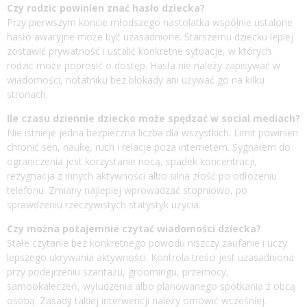
Czy rodzic powinien znać hasło dziecka?
Przy pierwszym koncie młodszego nastolatka wspólnie ustalone
hasło awaryjne może być uzasadnione. Starszemu dziecku lepiej
zostawić prywatność i ustalić konkretne sytuacje, w których
rodzic może poprosić o dostęp. Hasła nie należy zapisywać w
wiadomości, notatniku bez blokady ani używać go na kilku
stronach.
Ile czasu dziennie dziecko może spędzać w social mediach?
Nie istnieje jedna bezpieczna liczba dla wszystkich. Limit powinien
chronić sen, naukę, ruch i relacje poza internetem. Sygnałem do
ograniczenia jest korzystanie nocą, spadek koncentracji,
rezygnacja z innych aktywności albo silna złość po odłożeniu
telefonu. Zmiany najlepiej wprowadzać stopniowo, po
sprawdzeniu rzeczywistych statystyk użycia.
Czy można potajemnie czytać wiadomości dziecka?
Stałe czytanie bez konkretnego powodu niszczy zaufanie i uczy
lepszego ukrywania aktywności. Kontrola treści jest uzasadniona
przy podejrzeniu szantażu, groomingu, przemocy,
samookaleczeń, wyłudzenia albo planowanego spotkania z obcą
osobą. Zasady takiej interwencji należy omówić wcześniej.