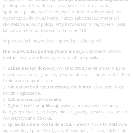
Jeżeli sprawca zna adres dziecka, grozi przemocą, żąda
spotkania, pieniędzy albo kolejnych materiałów intymnych, nie
wystarczy zablokować konta. Należy zabezpieczyć materiał i
skontaktować się z policją. Przy bezpośrednim zagrożeniu życia
lub zdrowia trzeba dzwonić pod numer
112
.
W pozostałych przypadkach sprawdza się kolejność:
Nie odpowiadać pod wpływem emocji.
Odpowiedź często
dostarcza sprawcy kolejnego materiału do publikacji.
Zabezpieczyć dowody.
Wykonać zrzuty ekranu obejmujące
nazwę konta, datę, godzinę, treść wiadomości i adres profilu. Przy
filmie warto nagrać ekran.
Nie usuwać od razu rozmowy ani konta.
Usunięcie może
utrudnić zgłoszenie.
Zablokować użytkownika.
Zgłosić treść w aplikacji
, wybierając możliwie dokładną
kategorię: nękanie, podszywanie się, groźby, treści seksualne lub
wykorzystywanie dziecka.
Sprawdzić inne konta dziecka.
Sprawca może kontaktować
się równolegle przez Instagram, Messenger, Discord, TikTok lub