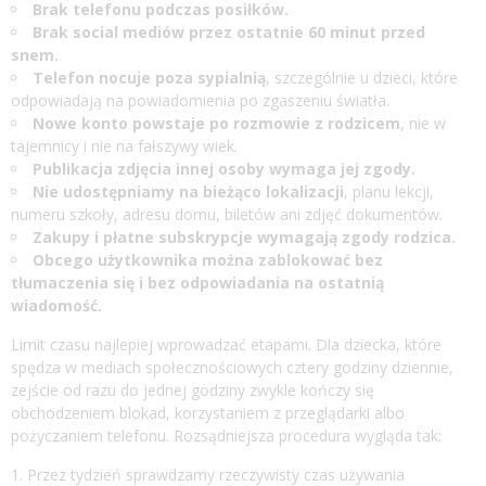
Brak telefonu podczas posiłków.
Brak social mediów przez ostatnie 60 minut przed
snem.
Telefon nocuje poza sypialnią
, szczególnie u dzieci, które
odpowiadają na powiadomienia po zgaszeniu światła.
Nowe konto powstaje po rozmowie z rodzicem
, nie w
tajemnicy i nie na fałszywy wiek.
Publikacja zdjęcia innej osoby wymaga jej zgody.
Nie udostępniamy na bieżąco lokalizacji
, planu lekcji,
numeru szkoły, adresu domu, biletów ani zdjęć dokumentów.
Zakupy i płatne subskrypcje wymagają zgody rodzica.
Obcego użytkownika można zablokować bez
tłumaczenia się i bez odpowiadania na ostatnią
wiadomość.
Limit czasu najlepiej wprowadzać etapami. Dla dziecka, które
spędza w mediach społecznościowych cztery godziny dziennie,
zejście od razu do jednej godziny zwykle kończy się
obchodzeniem blokad, korzystaniem z przeglądarki albo
pożyczaniem telefonu. Rozsądniejsza procedura wygląda tak:
Przez tydzień sprawdzamy rzeczywisty czas używania