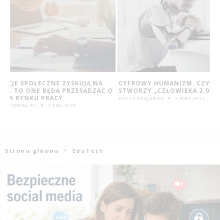
CYFROWY HUMANIZM. CZY BRANŻA IT
MAKIJAŻ NA ROZ
 O
STWORZY „CZŁOWIEKA 2.0”?
JAK ZADBAĆ O S
PIOTR PRAJSNAR
6 MAR 2017
REDAKCJA EDUTORIAL
Strona główna
EduTech