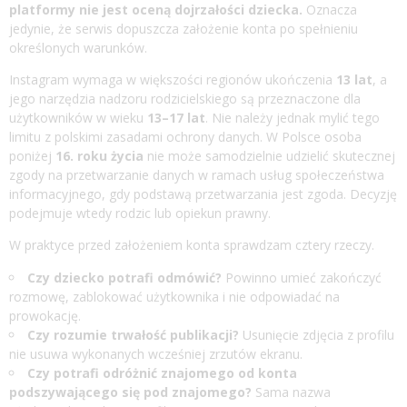
platformy nie jest oceną dojrzałości dziecka.
Oznacza
jedynie, że serwis dopuszcza założenie konta po spełnieniu
określonych warunków.
Instagram wymaga w większości regionów ukończenia
13 lat
, a
jego narzędzia nadzoru rodzicielskiego są przeznaczone dla
użytkowników w wieku
13–17 lat
. Nie należy jednak mylić tego
limitu z polskimi zasadami ochrony danych. W Polsce osoba
poniżej
16. roku życia
nie może samodzielnie udzielić skutecznej
zgody na przetwarzanie danych w ramach usług społeczeństwa
informacyjnego, gdy podstawą przetwarzania jest zgoda. Decyzję
podejmuje wtedy rodzic lub opiekun prawny.
W praktyce przed założeniem konta sprawdzam cztery rzeczy.
Czy dziecko potrafi odmówić?
Powinno umieć zakończyć
rozmowę, zablokować użytkownika i nie odpowiadać na
prowokację.
Czy rozumie trwałość publikacji?
Usunięcie zdjęcia z profilu
nie usuwa wykonanych wcześniej zrzutów ekranu.
Czy potrafi odróżnić znajomego od konta
podszywającego się pod znajomego?
Sama nazwa