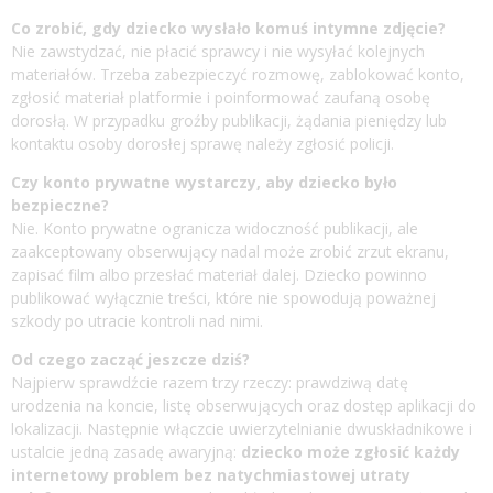
Co zrobić, gdy dziecko wysłało komuś intymne zdjęcie?
Nie zawstydzać, nie płacić sprawcy i nie wysyłać kolejnych
materiałów. Trzeba zabezpieczyć rozmowę, zablokować konto,
zgłosić materiał platformie i poinformować zaufaną osobę
dorosłą. W przypadku groźby publikacji, żądania pieniędzy lub
kontaktu osoby dorosłej sprawę należy zgłosić policji.
Czy konto prywatne wystarczy, aby dziecko było
bezpieczne?
Nie. Konto prywatne ogranicza widoczność publikacji, ale
zaakceptowany obserwujący nadal może zrobić zrzut ekranu,
zapisać film albo przesłać materiał dalej. Dziecko powinno
publikować wyłącznie treści, które nie spowodują poważnej
szkody po utracie kontroli nad nimi.
Od czego zacząć jeszcze dziś?
Najpierw sprawdźcie razem trzy rzeczy: prawdziwą datę
urodzenia na koncie, listę obserwujących oraz dostęp aplikacji do
lokalizacji. Następnie włączcie uwierzytelnianie dwuskładnikowe i
ustalcie jedną zasadę awaryjną:
dziecko może zgłosić każdy
internetowy problem bez natychmiastowej utraty