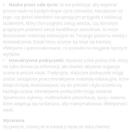
Nauka przez całe życie:
AI ma potencjał, aby wspierać
proces nauki na każdym etapie życia człowieka. Niezależnie od
tego, czy jesteś dzieckiem zaczynającym przygodę z edukacją,
studentem, który chce pogłębić swoją wiedzę, czy dorosłym
pragnącym podnieść swoje kwalifikacje zawodowe, AI może
dostosować materiały edukacyjne do Twojego poziomu wiedzy i
doświadczenia. Dzięki temu uczenie się staje się bardziej
efektywne i spersonalizowane, co pozwala na osiąganie lepszych
wyników.
Interaktywne podręczniki:
Wyobraź sobie podręcznik, który
nie tylko dostarcza informacji, ale również aktywnie angażuje
ucznia w proces nauki. Tradycyjne, statyczne podręczniki mogą
zostać zastąpione przez interaktywne materiały edukacyjne, które
dzięki AI będą dostosowywać się do potrzeb i stylu uczenia się
każdego ucznia. Interaktywne podręczniki mogą zawierać
dynamiczne wykresy, multimedialne prezentacje, quizy i zadania,
które adaptują się na bieżąco, aby maksymalizować efektywność
nauki.
Wyzwania
Oczywiście, rozwój AI w edukacji niesie ze sobą również