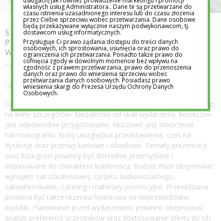
usługach) jak również prowadzenie marketingu i promocji
własnych usług Administratora.. Dane te są przetwarzane do
czasu istnienia uzasadnionego interesu lub do czasu złożenia
przez Ciebie sprzeciwu wobec przetwarzania. Dane osobowe
będą przekazywane wyłącznie naszym podwykonawcom, tj.
SALE SZKOLENIOWE W GDAŃSKU –
dostawcom usług informatycznych.
PRZEWODNIK PO ORGANIZACJI
Przysługuje Ci prawo żądania dostępu do treści danych
osobowych, ich sprostowania, usunięcia oraz prawo do
WYDARZENIA BIZNESOWEGO
ograniczenia ich przetwarzania. Ponadto także prawo do
cofnięcia zgody w dowolnym momencie bez wpływu na
REDAKCJA EDUTORIAL.PL
23 SIE 2024
zgodność z prawem przetwarzania, prawo do przenoszenia
danych oraz prawo do wniesienia sprzeciwu wobec
przetwarzania danych osobowych. Posiadasz prawo
wniesienia skargi do Prezesa Urzędu Ochrony Danych
BEZ KATEGORII
Osobowych.
Organizacja szkolenia w Gdańsku to proces, który wymaga uwagi
na wiele szczegółów. Niezależnie od skali wydarzenia, konieczne
jest odpowiednie przygotowanie. Kluczowe jest stworzenie
harmonogramu, który uwzględnia przedstawienia, czas na
dyskusje oraz przerwy kawowe i obiadowe. Tematy prezentacji
oraz lista gości powinny być dokładnie przemyślane i
dopasowane do charakteru konferencji. Budżet musi obejmować
wynajem sali szkoleniowej, sprzętu audiowizualnego,
zakwaterowanie, catering i materiały promocyjne. Przewidziana
powinna być także rezerwa finansowa na nieprzewidziane
wydatki. Planowanie przed wydarzeniem powinno obejmować
analizę preferencji uczestników oraz dostosowanie oferty do ich