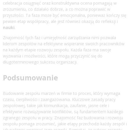
celebracja osiągnięć oraz konstruktywna ocena pomagają w
zrozumieniu, co działało dobrze, a co można poprawić w
przyszłości. Ta faza może być emocjonalna, ponieważ kończy się
pewien etap współpracy, ale jest również okazją do refleksji i
nauki
.
Znajomość tych faz i umiejętność zarządzania nimi pozwala
liderom zespołów na efektywne wspieranie swoich pracowników
na każdym etapie rozwoju zespołu. Każda faza ma swoje
wyzwania i możliwości, które mogą przyczynić się do
długoterminowego sukcesu organizacji.
Podsumowanie
Budowanie zespołu marzeń w firmie to proces, który wymaga
czasu, cierpliwości i zaangażowania. Kluczowe zasady pracy
zespołowej, takie jak komunikacja, zaufanie, jasne cele i
efektywne rozwiązywanie konfliktów, są fundamentem każdego
zgranego zespołu w pracy. Znajomość faz budowania i rozwoju
zespołu pomaga zrozumieć, jakie etapy przechodzi każdy zespół i
jak najlepiej wspierać jego rozwój. Pamiętaj, że sukces zespołu