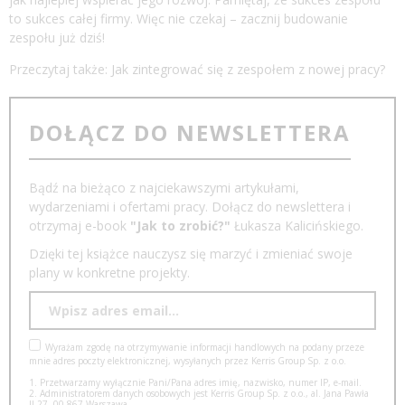
to sukces całej firmy. Więc nie czekaj – zacznij budowanie
zespołu już dziś!
Przeczytaj także:
Jak zintegrować się z zespołem z nowej pracy?
DOŁĄCZ DO NEWSLETTERA
Bądź na bieżąco z najciekawszymi artykułami,
wydarzeniami i ofertami pracy. Dołącz do newslettera i
otrzymaj e-book
"Jak to zrobić?"
Łukasza Kalicińskiego.
Dzięki tej książce nauczysz się marzyć i zmieniać swoje
plany w konkretne projekty.
Wyrażam zgodę na otrzymywanie informacji handlowych na podany przeze
mnie adres poczty elektronicznej, wysyłanych przez Kerris Group Sp. z o.o.
1. Przetwarzamy wyłącznie Pani/Pana adres imię, nazwisko, numer IP, e-mail.
2. Administratorem danych osobowych jest Kerris Group Sp. z o.o., al. Jana Pawła
II 27, 00-867 Warszawa.