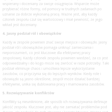
wspierany i doceniany za swoje osiągnięcia. Wsparcie może
przybierać różne formy, od pomocy w trudnych zadaniach po
uznanie za dobrze wykonaną pracę. Ważne jest, aby każdy
członek zespołu czuł się wartościowy i miał pewność, że jego
wkład jest doceniany.
4. Jasny podział ról i obowiązków
Każdy w zespole powinien znać swoje miejsce i obowiązki. Jasny
podział ról i obowiązków pomaga uniknąć zamieszania i
nieporozumień, co jest kluczowe dla efektywnej pracy
zespołowej. Każdy członek zespołu powinien wiedzieć, za co jest
odpowiedzialny i do kogo może się zwrócić w razie potrzeby. Taki
podział eliminuje chaos i umożliwia lepsze wykorzystanie
zasobów, co przyczynia się do lepszych wyników. Kiedy role i
obowiązki są jasno określone, zespół może działać bardziej
efektywnie, unika się dublowania pracy i marnowania zasobów.
5. Rozwiązywanie konfliktów
Konflikty są nieuniknione, ale sposób ich rozwiązywania definiuje
jakość zespołu. Kluczowe jest, aby nie zamiatać problemów pod