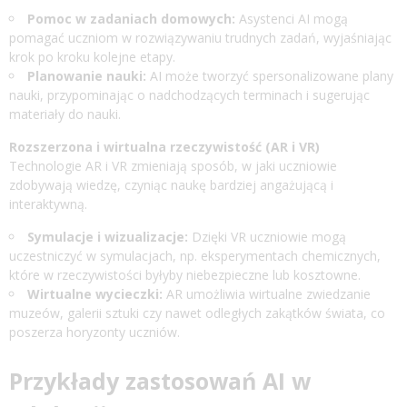
Pomoc w zadaniach domowych:
Asystenci AI mogą
pomagać uczniom w rozwiązywaniu trudnych zadań, wyjaśniając
krok po kroku kolejne etapy.
Planowanie nauki:
AI może tworzyć spersonalizowane plany
nauki, przypominając o nadchodzących terminach i sugerując
materiały do nauki.
Rozszerzona i wirtualna rzeczywistość (AR i VR)
Technologie AR i VR zmieniają sposób, w jaki uczniowie
zdobywają wiedzę, czyniąc naukę bardziej angażującą i
interaktywną.
Symulacje i wizualizacje:
Dzięki VR uczniowie mogą
uczestniczyć w symulacjach, np. eksperymentach chemicznych,
które w rzeczywistości byłyby niebezpieczne lub kosztowne.
Wirtualne wycieczki:
AR umożliwia wirtualne zwiedzanie
muzeów, galerii sztuki czy nawet odległych zakątków świata, co
poszerza horyzonty uczniów.
Przykłady zastosowań AI w