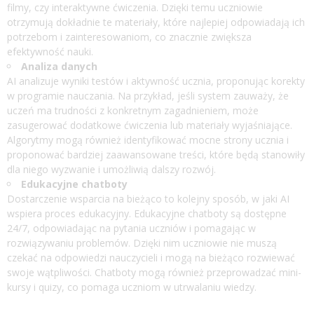
filmy, czy interaktywne ćwiczenia. Dzięki temu uczniowie
otrzymują dokładnie te materiały, które najlepiej odpowiadają ich
potrzebom i zainteresowaniom, co znacznie zwiększa
efektywność nauki.
Analiza danych
AI analizuje wyniki testów i aktywność ucznia, proponując korekty
w programie nauczania. Na przykład, jeśli system zauważy, że
uczeń ma trudności z konkretnym zagadnieniem, może
zasugerować dodatkowe ćwiczenia lub materiały wyjaśniające.
Algorytmy mogą również identyfikować mocne strony ucznia i
proponować bardziej zaawansowane treści, które będą stanowiły
dla niego wyzwanie i umożliwią dalszy rozwój.
Edukacyjne chatboty
Dostarczenie wsparcia na bieżąco to kolejny sposób, w jaki AI
wspiera proces edukacyjny. Edukacyjne chatboty są dostępne
24/7, odpowiadając na pytania uczniów i pomagając w
rozwiązywaniu problemów. Dzięki nim uczniowie nie muszą
czekać na odpowiedzi nauczycieli i mogą na bieżąco rozwiewać
swoje wątpliwości. Chatboty mogą również przeprowadzać mini-
kursy i quizy, co pomaga uczniom w utrwalaniu wiedzy.