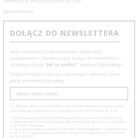
zainwestuj w swoją przyszłość już dziś!
Sponsorowany
DOŁĄCZ DO NEWSLETTERA
Bądź na bieżąco z najciekawszymi artykułami,
wydarzeniami i ofertami pracy. Dołącz do newslettera i
otrzymaj e-book
"Jak to zrobić?"
Łukasza Kalicińskiego.
Dzięki tej książce nauczysz się marzyć i zmieniać swoje
plany w konkretne projekty.
Wyrażam zgodę na otrzymywanie informacji handlowych na podany przeze
mnie adres poczty elektronicznej, wysyłanych przez Kerris Group Sp. z o.o.
1. Przetwarzamy wyłącznie Pani/Pana adres imię, nazwisko, numer IP, e-mail.
2. Administratorem danych osobowych jest Kerris Group Sp. z o.o., al. Jana Pawła
II 27, 00-867 Warszawa.
3. Dane osobowe będą przetwarzane w celach marketingowych, na podstawie art.
6 ust. 1 lit. f) rozporządzenia o ochronie danych osobowych z dnia 27 kwietnia
2016 r. (RODO).