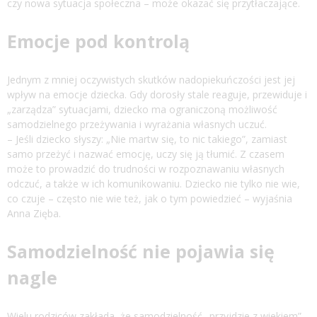
czy nowa sytuacja społeczna – może okazać się przytłaczające.
Emocje pod kontrolą
Jednym z mniej oczywistych skutków nadopiekuńczości jest jej
wpływ na emocje dziecka. Gdy dorosły stale reaguje, przewiduje i
„zarządza” sytuacjami, dziecko ma ograniczoną możliwość
samodzielnego przeżywania i wyrażania własnych uczuć.
– Jeśli dziecko słyszy: „Nie martw się, to nic takiego”, zamiast
samo przeżyć i nazwać emocję, uczy się ją tłumić. Z czasem
może to prowadzić do trudności w rozpoznawaniu własnych
odczuć, a także w ich komunikowaniu. Dziecko nie tylko nie wie,
co czuje – często nie wie też, jak o tym powiedzieć – wyjaśnia
Anna Zięba.
Samodzielność nie pojawia się
nagle
Wielu rodziców zakłada, że samodzielność „przyjdzie z wiekiem”.