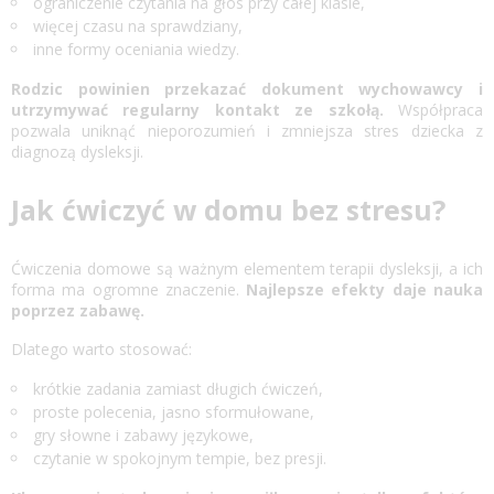
ograniczenie czytania na głos przy całej klasie,
więcej czasu na sprawdziany,
inne formy oceniania wiedzy.
Rodzic powinien przekazać dokument wychowawcy i
utrzymywać regularny kontakt ze szkołą.
Współpraca
pozwala uniknąć nieporozumień i zmniejsza stres dziecka z
diagnozą dysleksji.
Jak ćwiczyć w domu bez stresu?
Ćwiczenia domowe są ważnym elementem terapii dysleksji, a ich
forma ma ogromne znaczenie.
Najlepsze efekty daje nauka
poprzez zabawę.
Dlatego warto stosować:
krótkie zadania zamiast długich ćwiczeń,
proste polecenia, jasno sformułowane,
gry słowne i zabawy językowe,
czytanie w spokojnym tempie, bez presji.