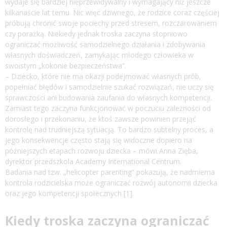
wydaje się bardziej nieprzewidywalny i wymagający niż jeszcze
kilkanaście lat temu. Nic więc dziwnego, że rodzice coraz częściej
próbują chronić swoje pociechy przed stresem, rozczarowaniem
czy porażką. Niekiedy jednak troska zaczyna stopniowo
ograniczać możliwość samodzielnego działania i zdobywania
własnych doświadczeń, zamykając młodego człowieka w
swoistym „kokonie bezpieczeństwa”.
– Dziecko, które nie ma okazji podejmować własnych prób,
popełniać błędów i samodzielnie szukać rozwiązań, nie uczy się
sprawczości ani budowania zaufania do własnych kompetencji.
Zamiast tego zaczyna funkcjonować w poczuciu zależności od
dorosłego i przekonaniu, że ktoś zawsze powinien przejąć
kontrolę nad trudniejszą sytuacją. To bardzo subtelny proces, a
jego konsekwencje często stają się widoczne dopiero na
późniejszych etapach rozwoju dziecka – mówi Anna Zięba,
dyrektor przedszkola Academy International Centrum.
Badania nad tzw. „helicopter parenting” pokazują, że nadmierna
kontrola rodzicielska może ograniczać rozwój autonomii dziecka
oraz jego kompetencji społecznych [1].
Kiedy troska zaczyna ograniczać