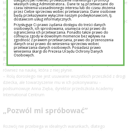
usługach) jak również prowadzenie marketingu i promocji
która daje dziecku poczucie bezpieczeństwa, ale jednocześnie nie
własnych usług Administratora.. Dane te są przetwarzane do
czasu istnienia uzasadnionego interesu lub do czasu złożenia
odbiera mu możliwości działania i zdobywania własnych
przez Ciebie sprzeciwu wobec przetwarzania. Dane osobowe
doświadczeń.
będą przekazywane wyłącznie naszym podwykonawcom, tj.
dostawcom usług informatycznych.
Troskliwy rodzic jest obok i uważnie towarzyszy dziecku, reagując
Przysługuje Ci prawo żądania dostępu do treści danych
wtedy, gdy naprawdę jest to potrzebne. Daje mu prawo do
osobowych, ich sprostowania, usunięcia oraz prawo do
ograniczenia ich przetwarzania. Ponadto także prawo do
popełniania błędów, nie wyręcza go w każdej sytuacji i pozwala
cofnięcia zgody w dowolnym momencie bez wpływu na
mu doświadczać świata na własnych zasadach. Z kolei
zgodność z prawem przetwarzania, prawo do przenoszenia
danych oraz prawo do wniesienia sprzeciwu wobec
nadopiekuńczość często przejawia się w stałym kontrolowaniu,
przetwarzania danych osobowych. Posiadasz prawo
wniesienia skargi do Prezesa Urzędu Ochrony Danych
uprzedzaniu każdej trudności i przejmowaniu inicjatywy tam,
Osobowych.
gdzie dziecko mogłoby spróbować samodzielnie. W takiej
rzeczywistości nie ma miejsca na porażkę – a tym samym
również na naukę, która z niej płynie.
– Rolą dorosłego nie jest usuwanie wszystkich przeszkód z drogi
dziecka, ale towarzyszenie mu w ich pokonywaniu –
podsumowuje Anna Zięba, dyrektor przedszkola Academy
International Centrum
„Pozwól mi spróbować”
Rozwój nie przebiega w idealnych warunkach, dlatego