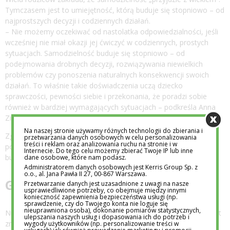
Tymczasem jest to umiejętność, którą buduje się stopniowo – od
najprostszych decyzji i codziennych działań.
– Nie możemy oczekiwać od nastolatka odpowiedzialności, jeśli
wcześniej nie miał okazji jej ćwiczyć w codziennych, prostych
sytuacjach. Samodzielność buduje się stopniowo – od
podejmowania drobnych decyzji, rozwiązywania niewielkich
problemów czy ponoszenia naturalnych konsekwencji swoich
działań. To właśnie takie doświadczenia uczą dziecko
sprawczości, pewności siebie i przekonania, że poradzi sobie
również w bardziej wymagających sytuacjach – podkreśla Anna
Zięba z Academy International.
Na naszej stronie używamy różnych technologii do zbierania i
Zgodnie z teorią rozwoju psychospołecznego możliwość
przetwarzania danych osobowych w celu personalizowania
treści i reklam oraz analizowania ruchu na stronie i w
podejmowania inicjatywy i działania ma kluczowe znaczenie dla
Internecie. Do tego celu możemy zbierać Twoje IP lub inne
budowania poczucia kompetencji u dziecka [3].
dane osobowe, które nam podasz.
Administratorem danych osobowych jest Kerris Group Sp. z
o.o., al. Jana Pawła II 27, 00-867 Warszawa.
Gdzie przebiega granica?
Przetwarzanie danych jest uzasadnione z uwagi na nasze
usprawiedliwione potrzeby, co obejmuje między innymi
konieczność zapewnienia bezpieczeństwa usługi (np.
sprawdzenie, czy do Twojego konta nie loguje się
nieuprawniona osoba), dokonanie pomiarów statystycznych,
Nie chodzi o to, by zostawić dziecko bez wsparcia. Kluczowe jest
ulepszania naszych usług i dopasowania ich do potrzeb i
znalezienie równowagi między obecnością a kontrolą – takiej,
wygody użytkowników (np. personalizowanie treści w