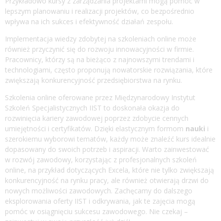
Przykładowo kursy z zarządzania projektami mogą pomóc w
lepszym planowaniu i realizacji projektów, co bezpośrednio
wpływa na ich sukces i efektywność działań zespołu.
Implementacja wiedzy zdobytej na szkoleniach online może
również przyczynić się do rozwoju innowacyjności w firmie.
Pracownicy, którzy są na bieżąco z najnowszymi trendami i
technologiami, często proponują nowatorskie rozwiązania, które
zwiększają konkurencyjność przedsiębiorstwa na rynku.
Szkolenia online oferowane przez Międzynarodowy Instytut
Szkoleń Specjalistycznych IIST to doskonała okazja do
rozwinięcia kariery zawodowej poprzez zdobycie cennych
umiejętności i certyfikatów. Dzięki elastycznym formom
nauki
i
szerokiemu wyborowi tematów, każdy może znaleźć kurs idealnie
dopasowany do swoich potrzeb i aspiracji. Warto zainwestować
w rozwój zawodowy, korzystając z profesjonalnych szkoleń
online, na przykład dotyczących Excela, które nie tylko zwiększają
konkurencyjność na rynku pracy, ale również otwierają drzwi do
nowych możliwości zawodowych. Zachęcamy do dalszego
eksplorowania oferty IIST i odkrywania, jak te zajęcia mogą
pomóc w osiągnięciu sukcesu zawodowego. Nie czekaj –