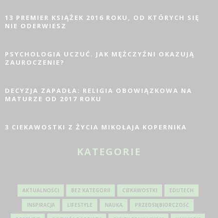
13 PREMIER KSIĄŻEK 2016 ROKU, OD KTÓRYCH SIĘ
NIE ODERWIESZ
PSYCHOLOGIA UCZUĆ. JAK MĘŻCZYŹNI OKAZUJĄ
ZAUROCZENIE?
DECYZJA ZAPADŁA: RELIGIA OBOWIĄZKOWA NA
MATURZE OD 2017 ROKU
3 CIEKAWOSTKI Z ŻYCIA MIKOŁAJA KOPERNIKA
KATEGORIE
AKTUALNOŚCI
BEZ KATEGORII
CIEKAWOSTKI
EDUTECH
INSPIRACJA
LIFESTYLE
NAUKA
PRZEDSIĘBIORCZOŚĆ