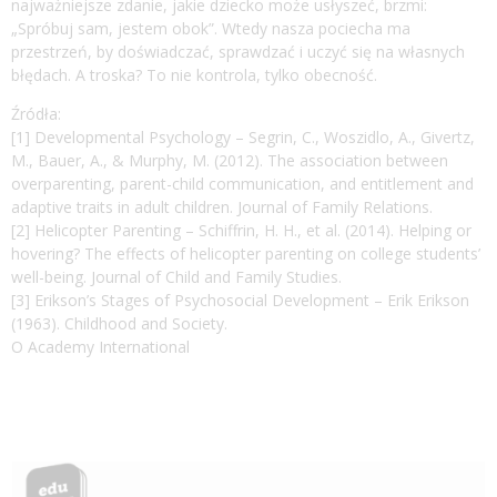
najważniejsze zdanie, jakie dziecko może usłyszeć, brzmi:
„Spróbuj sam, jestem obok”. Wtedy nasza pociecha ma
przestrzeń, by doświadczać, sprawdzać i uczyć się na własnych
błędach. A troska? To nie kontrola, tylko obecność.
Źródła:
[1] Developmental Psychology – Segrin, C., Woszidlo, A., Givertz,
M., Bauer, A., & Murphy, M. (2012). The association between
overparenting, parent-child communication, and entitlement and
adaptive traits in adult children. Journal of Family Relations.
[2] Helicopter Parenting – Schiffrin, H. H., et al. (2014). Helping or
hovering? The effects of helicopter parenting on college students’
well-being. Journal of Child and Family Studies.
[3] Erikson’s Stages of Psychosocial Development – Erik Erikson
(1963). Childhood and Society.
O Academy International