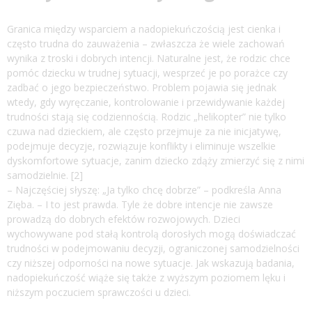
Granica między wsparciem a nadopiekuńczością jest cienka i
często trudna do zauważenia – zwłaszcza że wiele zachowań
wynika z troski i dobrych intencji. Naturalne jest, że rodzic chce
pomóc dziecku w trudnej sytuacji, wesprzeć je po porażce czy
zadbać o jego bezpieczeństwo. Problem pojawia się jednak
wtedy, gdy wyręczanie, kontrolowanie i przewidywanie każdej
trudności stają się codziennością. Rodzic „helikopter” nie tylko
czuwa nad dzieckiem, ale często przejmuje za nie inicjatywę,
podejmuje decyzje, rozwiązuje konflikty i eliminuje wszelkie
dyskomfortowe sytuacje, zanim dziecko zdąży zmierzyć się z nimi
samodzielnie. [2]
– Najczęściej słyszę: „Ja tylko chcę dobrze” – podkreśla Anna
Zięba. – I to jest prawda. Tyle że dobre intencje nie zawsze
prowadzą do dobrych efektów rozwojowych. Dzieci
wychowywane pod stałą kontrolą dorosłych mogą doświadczać
trudności w podejmowaniu decyzji, ograniczonej samodzielności
czy niższej odporności na nowe sytuacje. Jak wskazują badania,
nadopiekuńczość wiąże się także z wyższym poziomem lęku i
niższym poczuciem sprawczości u dzieci.