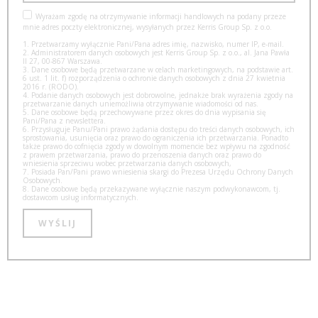
Wyrażam zgodę na otrzymywanie informacji handlowych na podany przeze
mnie adres poczty elektronicznej, wysyłanych przez Kerris Group Sp. z o.o.
1. Przetwarzamy wyłącznie Pani/Pana adres imię, nazwisko, numer IP, e-mail.
2. Administratorem danych osobowych jest Kerris Group Sp. z o.o., al. Jana Pawła
II 27, 00-867 Warszawa.
3. Dane osobowe będą przetwarzane w celach marketingowych, na podstawie art.
6 ust. 1 lit. f) rozporządzenia o ochronie danych osobowych z dnia 27 kwietnia
2016 r. (RODO).
4. Podanie danych osobowych jest dobrowolne, jednakże brak wyrażenia zgody na
przetwarzanie danych uniemożliwia otrzymywanie wiadomości od nas.
5. Dane osobowe będą przechowywane przez okres do dnia wypisania się
Pani/Pana z newslettera.
6. Przysługuje Panu/Pani prawo żądania dostępu do treści danych osobowych, ich
sprostowania, usunięcia oraz prawo do ograniczenia ich przetwarzania. Ponadto
także prawo do cofnięcia zgody w dowolnym momencie bez wpływu na zgodność
z prawem przetwarzania, prawo do przenoszenia danych oraz prawo do
wniesienia sprzeciwu wobec przetwarzania danych osobowych,
7. Posiada Pan/Pani prawo wniesienia skargi do Prezesa Urzędu Ochrony Danych
Osobowych.
8. Dane osobowe będą przekazywane wyłącznie naszym podwykonawcom, tj.
dostawcom usług informatycznych.