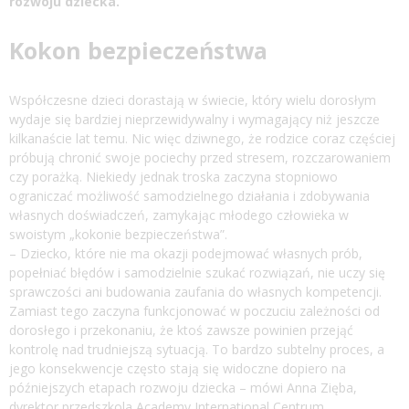
rozwoju dziecka.
Kokon bezpieczeństwa
Współczesne dzieci dorastają w świecie, który wielu dorosłym
wydaje się bardziej nieprzewidywalny i wymagający niż jeszcze
kilkanaście lat temu. Nic więc dziwnego, że rodzice coraz częściej
próbują chronić swoje pociechy przed stresem, rozczarowaniem
czy porażką. Niekiedy jednak troska zaczyna stopniowo
ograniczać możliwość samodzielnego działania i zdobywania
własnych doświadczeń, zamykając młodego człowieka w
swoistym „kokonie bezpieczeństwa”.
– Dziecko, które nie ma okazji podejmować własnych prób,
popełniać błędów i samodzielnie szukać rozwiązań, nie uczy się
sprawczości ani budowania zaufania do własnych kompetencji.
Zamiast tego zaczyna funkcjonować w poczuciu zależności od
dorosłego i przekonaniu, że ktoś zawsze powinien przejąć
kontrolę nad trudniejszą sytuacją. To bardzo subtelny proces, a
jego konsekwencje często stają się widoczne dopiero na
późniejszych etapach rozwoju dziecka – mówi Anna Zięba,
dyrektor przedszkola Academy International Centrum.