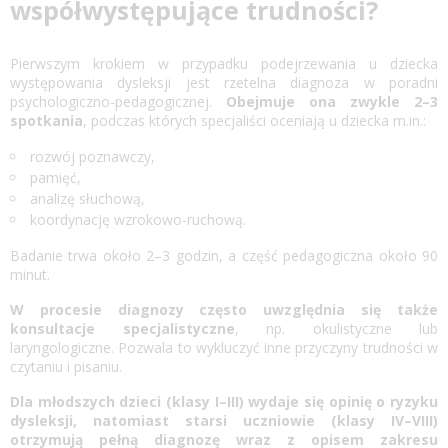
współwystępujące trudności?
Pierwszym krokiem w przypadku podejrzewania u dziecka
występowania dysleksji jest rzetelna diagnoza w poradni
psychologiczno-pedagogicznej.
Obejmuje ona zwykle 2–3
spotkania
, podczas których specjaliści oceniają u dziecka m.in.:
rozwój poznawczy,
pamięć,
analizę słuchową,
koordynację wzrokowo-ruchową.
Badanie trwa około 2–3 godzin, a część pedagogiczna około 90
minut.
W procesie diagnozy często uwzględnia się także
konsultacje specjalistyczne
, np. okulistyczne lub
laryngologiczne. Pozwala to wykluczyć inne przyczyny trudności w
czytaniu i pisaniu.
Dla młodszych dzieci (klasy I–III) wydaje się opinię o ryzyku
dysleksji, natomiast starsi uczniowie (klasy IV–VIII)
otrzymują pełną diagnozę wraz z opisem zakresu