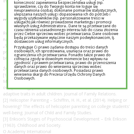
International Centrum
konieczność zapewnienia bezpieczeństwa usługi (np.
sprawdzenie, czy do Twojego konta nie loguje się
nieuprawniona osoba), dokonanie pomiarów statystycznych,
ulepszania naszych usług i dopasowania ich do potrzeb i
„Pozwól mi spróbować”
wygody użytkowników (np. personalizowanie treści w
usługach) jak również prowadzenie marketingu i promocji
własnych usług Administratora.. Dane te są przetwarzane do
czasu istnienia uzasadnionego interesu lub do czasu złożenia
Rozwój nie przebiega w idealnych warunkach, dlatego
przez Ciebie sprzeciwu wobec przetwarzania. Dane osobowe
będą przekazywane wyłącznie naszym podwykonawcom, tj.
najważniejsze zdanie, jakie dziecko może usłyszeć, brzmi:
dostawcom usług informatycznych.
„Spróbuj sam, jestem obok”. Wtedy nasza pociecha ma
Przysługuje Ci prawo żądania dostępu do treści danych
osobowych, ich sprostowania, usunięcia oraz prawo do
przestrzeń, by doświadczać, sprawdzać i uczyć się na własnych
ograniczenia ich przetwarzania. Ponadto także prawo do
błędach. A troska? To nie kontrola, tylko obecność.
cofnięcia zgody w dowolnym momencie bez wpływu na
zgodność z prawem przetwarzania, prawo do przenoszenia
danych oraz prawo do wniesienia sprzeciwu wobec
Źródła:
przetwarzania danych osobowych. Posiadasz prawo
wniesienia skargi do Prezesa Urzędu Ochrony Danych
[1] Developmental Psychology – Segrin, C., Woszidlo, A., Givertz,
Osobowych.
M., Bauer, A., & Murphy, M. (2012). The association between
overparenting, parent-child communication, and entitlement and
adaptive traits in adult children. Journal of Family Relations.
[2] Helicopter Parenting – Schiffrin, H. H., et al. (2014). Helping or
hovering? The effects of helicopter parenting on college students’
well-being. Journal of Child and Family Studies.
[3] Erikson’s Stages of Psychosocial Development – Erik Erikson
(1963). Childhood and Society.
O Academy International