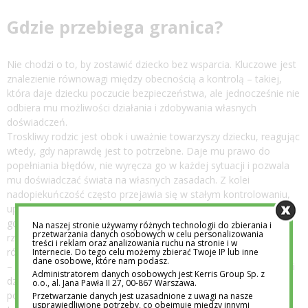
Gdzie przebiega granica?
Nie chodzi o to, by zostawić dziecko bez wsparcia. Kluczowe jest
znalezienie równowagi między obecnością a kontrolą – takiej,
która daje dziecku poczucie bezpieczeństwa, ale jednocześnie nie
odbiera mu możliwości działania i zdobywania własnych
doświadczeń.
Troskliwy rodzic jest obok i uważnie towarzyszy dziecku, reagując
wtedy, gdy naprawdę jest to potrzebne. Daje mu prawo do
popełniania błędów, nie wyręcza go w każdej sytuacji i pozwala
mu doświadczać świata na własnych zasadach. Z kolei
nadopiekuńczość często przejawia się w stałym kontrolowaniu,
uprzedzaniu każdej trudności i przejmowaniu inicjatywy tam,
gdzie dziecko mogłoby spróbować samodzielnie. W takiej
Na naszej stronie używamy różnych technologii do zbierania i
przetwarzania danych osobowych w celu personalizowania
rzeczywistości nie ma miejsca na porażkę – a tym samym
treści i reklam oraz analizowania ruchu na stronie i w
również na naukę, która z niej płynie.
Internecie. Do tego celu możemy zbierać Twoje IP lub inne
dane osobowe, które nam podasz.
– Rolą dorosłego nie jest usuwanie wszystkich przeszkód z drogi
Administratorem danych osobowych jest Kerris Group Sp. z
dziecka, ale towarzyszenie mu w ich pokonywaniu –
o.o., al. Jana Pawła II 27, 00-867 Warszawa.
podsumowuje Anna Zięba, dyrektor przedszkola Academy
Przetwarzanie danych jest uzasadnione z uwagi na nasze
usprawiedliwione potrzeby, co obejmuje między innymi