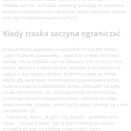
Badania nad tzw. „helicopter parenting” pokazują, że nadmierna
kontrola rodzicielska może ograniczać rozwój autonomii dziecka
oraz jego kompetencji społecznych [1].
Kiedy troska zaczyna ograniczać
Granica między wsparciem a nadopiekuńczością jest cienka i
często trudna do zauważenia – zwłaszcza że wiele zachowań
wynika z troski i dobrych intencji. Naturalne jest, że rodzic chce
pomóc dziecku w trudnej sytuacji, wesprzeć je po porażce czy
zadbać o jego bezpieczeństwo. Problem pojawia się jednak
wtedy, gdy wyręczanie, kontrolowanie i przewidywanie każdej
trudności stają się codziennością. Rodzic „helikopter” nie tylko
czuwa nad dzieckiem, ale często przejmuje za nie inicjatywę,
podejmuje decyzje, rozwiązuje konflikty i eliminuje wszelkie
dyskomfortowe sytuacje, zanim dziecko zdąży zmierzyć się z nimi
samodzielnie. [2]
– Najczęściej słyszę: „Ja tylko chcę dobrze” – podkreśla Anna
Zięba. – I to jest prawda. Tyle że dobre intencje nie zawsze
prowadzą do dobrych efektów rozwojowych. Dzieci