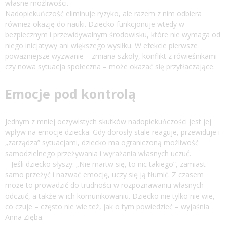
własne możliwości.
Nadopiekuńczość eliminuje ryzyko, ale razem z nim odbiera
również okazję do nauki. Dziecko funkcjonuje wtedy w
bezpiecznym i przewidywalnym środowisku, które nie wymaga od
niego inicjatywy ani większego wysiłku. W efekcie pierwsze
poważniejsze wyzwanie – zmiana szkoły, konflikt z rówieśnikami
czy nowa sytuacja społeczna – może okazać się przytłaczające.
Emocje pod kontrolą
Jednym z mniej oczywistych skutków nadopiekuńczości jest jej
wpływ na emocje dziecka. Gdy dorosły stale reaguje, przewiduje i
„zarządza” sytuacjami, dziecko ma ograniczoną możliwość
samodzielnego przeżywania i wyrażania własnych uczuć.
– Jeśli dziecko słyszy: „Nie martw się, to nic takiego”, zamiast
samo przeżyć i nazwać emocję, uczy się ją tłumić. Z czasem
może to prowadzić do trudności w rozpoznawaniu własnych
odczuć, a także w ich komunikowaniu. Dziecko nie tylko nie wie,
co czuje – często nie wie też, jak o tym powiedzieć – wyjaśnia
Anna Zięba.