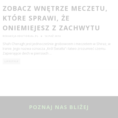
ZOBACZ WNĘTRZE MECZETU,
KTÓRE SPRAWI, ŻE
ONIEMIEJESZ Z ZACHWYTU
REDAKCJA EDUTORIAL.PL
16 PAŹ 2016
Shah Cheragh jest jednocześnie grobowcem i meczetem w Shiraz, w
Iranie. Jego nazwa oznacza „Król Światła” i łatwo zrozumieć czemu.
Zapierające dech w piersiach
...
LIFESTYLE
POZNAJ NAS BLIŻEJ