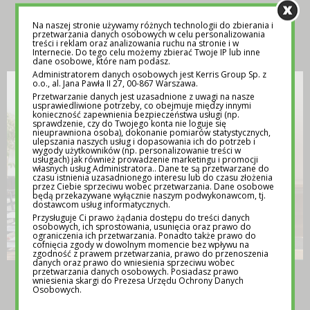
Na naszej stronie używamy różnych technologii do zbierania i
INSPIRACJA
przetwarzania danych osobowych w celu personalizowania
treści i reklam oraz analizowania ruchu na stronie i w
Internecie. Do tego celu możemy zbierać Twoje IP lub inne
dane osobowe, które nam podasz.
Administratorem danych osobowych jest Kerris Group Sp. z
o.o., al. Jana Pawła II 27, 00-867 Warszawa.
Przetwarzanie danych jest uzasadnione z uwagi na nasze
usprawiedliwione potrzeby, co obejmuje między innymi
konieczność zapewnienia bezpieczeństwa usługi (np.
sprawdzenie, czy do Twojego konta nie loguje się
nieuprawniona osoba), dokonanie pomiarów statystycznych,
ulepszania naszych usług i dopasowania ich do potrzeb i
wygody użytkowników (np. personalizowanie treści w
usługach) jak również prowadzenie marketingu i promocji
własnych usług Administratora.. Dane te są przetwarzane do
czasu istnienia uzasadnionego interesu lub do czasu złożenia
przez Ciebie sprzeciwu wobec przetwarzania. Dane osobowe
będą przekazywane wyłącznie naszym podwykonawcom, tj.
dostawcom usług informatycznych.
Przysługuje Ci prawo żądania dostępu do treści danych
osobowych, ich sprostowania, usunięcia oraz prawo do
ograniczenia ich przetwarzania. Ponadto także prawo do
cofnięcia zgody w dowolnym momencie bez wpływu na
zgodność z prawem przetwarzania, prawo do przenoszenia
danych oraz prawo do wniesienia sprzeciwu wobec
przetwarzania danych osobowych. Posiadasz prawo
TEMATY NA LEKCJE WYCHOWAWCZE –
wniesienia skargi do Prezesa Urzędu Ochrony Danych
POMOC DLA NAUCZYCIELI
Osobowych.
12 MAJA 2025