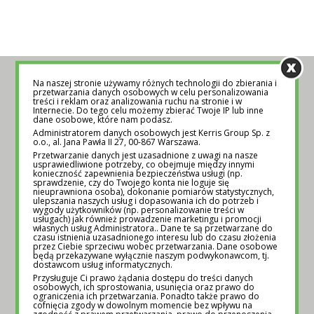
POZNAJ NAS BLIŻEJ
Na naszej stronie używamy różnych technologii do zbierania i
przetwarzania danych osobowych w celu personalizowania
treści i reklam oraz analizowania ruchu na stronie i w
Internecie. Do tego celu możemy zbierać Twoje IP lub inne
dane osobowe, które nam podasz.
Administratorem danych osobowych jest Kerris Group Sp. z
O NAS
o.o., al. Jana Pawła II 27, 00-867 Warszawa.
Przetwarzanie danych jest uzasadnione z uwagi na nasze
usprawiedliwione potrzeby, co obejmuje między innymi
konieczność zapewnienia bezpieczeństwa usługi (np.
sprawdzenie, czy do Twojego konta nie loguje się
nieuprawniona osoba), dokonanie pomiarów statystycznych,
ulepszania naszych usług i dopasowania ich do potrzeb i
wygody użytkowników (np. personalizowanie treści w
SKONTAKTUJ SIĘ Z NAMI:
usługach) jak również prowadzenie marketingu i promocji
własnych usług Administratora.. Dane te są przetwarzane do
czasu istnienia uzasadnionego interesu lub do czasu złożenia
przez Ciebie sprzeciwu wobec przetwarzania. Dane osobowe
będą przekazywane wyłącznie naszym podwykonawcom, tj.
dostawcom usług informatycznych.
KONTAKT@EDUTORIAL.PL
/ +48 570 170 130
Przysługuje Ci prawo żądania dostępu do treści danych
osobowych, ich sprostowania, usunięcia oraz prawo do
ograniczenia ich przetwarzania. Ponadto także prawo do
cofnięcia zgody w dowolnym momencie bez wpływu na
zgodność z prawem przetwarzania, prawo do przenoszenia