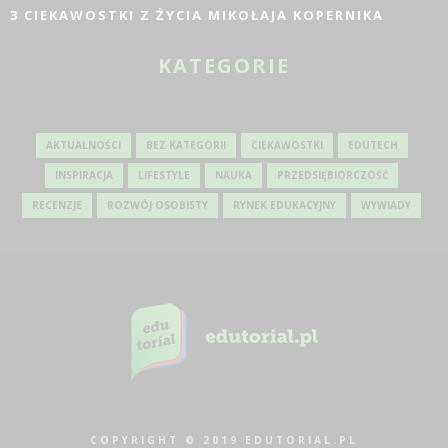
3 CIEKAWOSTKI Z ŻYCIA MIKOŁAJA KOPERNIKA
KATEGORIE
AKTUALNOŚCI
BEZ KATEGORII
CIEKAWOSTKI
EDUTECH
INSPIRACJA
LIFESTYLE
NAUKA
PRZEDSIĘBIORCZOŚĆ
RECENZJE
ROZWÓJ OSOBISTY
RYNEK EDUKACYJNY
WYWIADY
COPYRIGHT © 2019 EDUTORIAL.PL