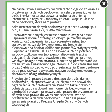
Na naszej stronie używamy różnych technologii do zbierania i
INSPIRACJA
przetwarzania danych osobowych w celu personalizowania
treści i reklam oraz analizowania ruchu na stronie i w
Internecie. Do tego celu możemy zbierać Twoje IP lub inne
dane osobowe, które nam podasz.
Administratorem danych osobowych jest Kerris Group Sp. z
o.o., al. Jana Pawła II 27, 00-867 Warszawa.
Przetwarzanie danych jest uzasadnione z uwagi na nasze
usprawiedliwione potrzeby, co obejmuje między innymi
konieczność zapewnienia bezpieczeństwa usługi (np.
sprawdzenie, czy do Twojego konta nie loguje się
nieuprawniona osoba), dokonanie pomiarów statystycznych,
ulepszania naszych usług i dopasowania ich do potrzeb i
wygody użytkowników (np. personalizowanie treści w
usługach) jak również prowadzenie marketingu i promocji
własnych usług Administratora.. Dane te są przetwarzane do
czasu istnienia uzasadnionego interesu lub do czasu złożenia
przez Ciebie sprzeciwu wobec przetwarzania. Dane osobowe
będą przekazywane wyłącznie naszym podwykonawcom, tj.
dostawcom usług informatycznych.
Przysługuje Ci prawo żądania dostępu do treści danych
osobowych, ich sprostowania, usunięcia oraz prawo do
ograniczenia ich przetwarzania. Ponadto także prawo do
cofnięcia zgody w dowolnym momencie bez wpływu na
zgodność z prawem przetwarzania, prawo do przenoszenia
danych oraz prawo do wniesienia sprzeciwu wobec
przetwarzania danych osobowych. Posiadasz prawo
TEMATY NA LEKCJE WYCHOWAWCZE –
wniesienia skargi do Prezesa Urzędu Ochrony Danych
POMOC DLA NAUCZYCIELI
Osobowych.
12 MAJA 2025