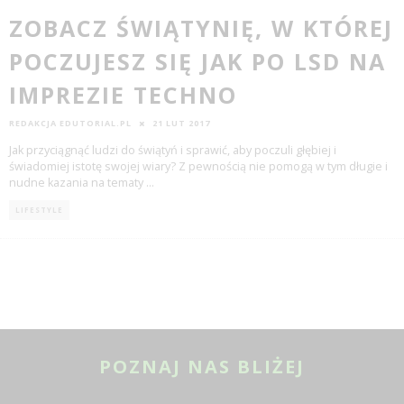
ZOBACZ ŚWIĄTYNIĘ, W KTÓREJ
POCZUJESZ SIĘ JAK PO LSD NA
IMPREZIE TECHNO
REDAKCJA EDUTORIAL.PL
21 LUT 2017
Jak przyciągnąć ludzi do świątyń i sprawić, aby poczuli głębiej i
świadomiej istotę swojej wiary? Z pewnością nie pomogą w tym długie i
nudne kazania na tematy
...
LIFESTYLE
POZNAJ NAS BLIŻEJ