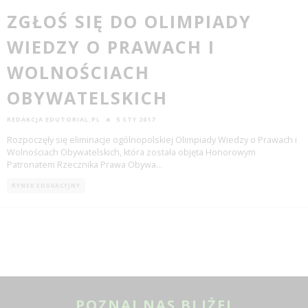
ZGŁOŚ SIĘ DO OLIMPIADY
WIEDZY O PRAWACH I
WOLNOŚCIACH
OBYWATELSKICH
REDAKCJA EDUTORIAL.PL
5 STY 2017
Rozpoczęły się eliminacje ogólnopolskiej Olimpiady Wiedzy o Prawach i
Wolnościach Obywatelskich, która została objęta Honorowym
Patronatem Rzecznika Prawa Obywa
...
RYNEK EDUKACYJNY
POZNAJ NAS BLIŻEJ