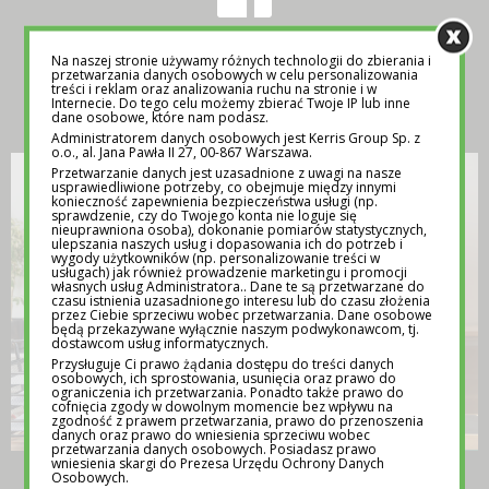
Na naszej stronie używamy różnych technologii do zbierania i
przetwarzania danych osobowych w celu personalizowania
treści i reklam oraz analizowania ruchu na stronie i w
INSPIRACJA
Internecie. Do tego celu możemy zbierać Twoje IP lub inne
dane osobowe, które nam podasz.
Administratorem danych osobowych jest Kerris Group Sp. z
o.o., al. Jana Pawła II 27, 00-867 Warszawa.
Przetwarzanie danych jest uzasadnione z uwagi na nasze
usprawiedliwione potrzeby, co obejmuje między innymi
konieczność zapewnienia bezpieczeństwa usługi (np.
sprawdzenie, czy do Twojego konta nie loguje się
nieuprawniona osoba), dokonanie pomiarów statystycznych,
ulepszania naszych usług i dopasowania ich do potrzeb i
wygody użytkowników (np. personalizowanie treści w
usługach) jak również prowadzenie marketingu i promocji
własnych usług Administratora.. Dane te są przetwarzane do
czasu istnienia uzasadnionego interesu lub do czasu złożenia
przez Ciebie sprzeciwu wobec przetwarzania. Dane osobowe
będą przekazywane wyłącznie naszym podwykonawcom, tj.
dostawcom usług informatycznych.
Przysługuje Ci prawo żądania dostępu do treści danych
osobowych, ich sprostowania, usunięcia oraz prawo do
ograniczenia ich przetwarzania. Ponadto także prawo do
cofnięcia zgody w dowolnym momencie bez wpływu na
zgodność z prawem przetwarzania, prawo do przenoszenia
danych oraz prawo do wniesienia sprzeciwu wobec
przetwarzania danych osobowych. Posiadasz prawo
wniesienia skargi do Prezesa Urzędu Ochrony Danych
TEMATY NA LEKCJE WYCHOWAWCZE –
Osobowych.