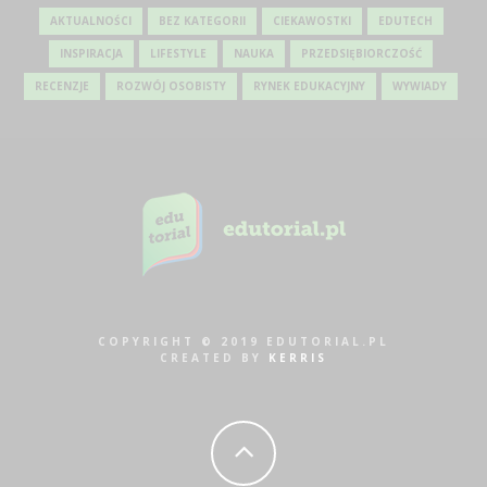
AKTUALNOŚCI
BEZ KATEGORII
CIEKAWOSTKI
EDUTECH
INSPIRACJA
LIFESTYLE
NAUKA
PRZEDSIĘBIORCZOŚĆ
RECENZJE
ROZWÓJ OSOBISTY
RYNEK EDUKACYJNY
WYWIADY
COPYRIGHT © 2019 EDUTORIAL.PL
CREATED BY
KERRIS