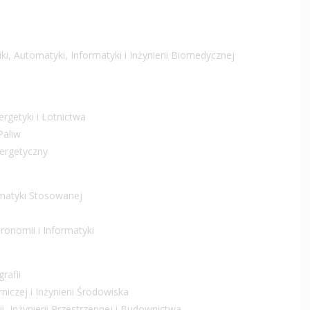
i, Automatyki, Informatyki i Inżynierii Biomedycznej
rgetyki i Lotnictwa
Paliw
ergetyczny
rmatyki Stosowanej
tronomii i Informatyki
rafii
iczej i Inżynierii Środowiska
, Inżynierii Przestrzennej i Budownictwa