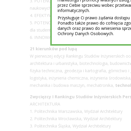
3. POTENCJAŁ AKADEMICKI – wskaźniki: ocena param
przez Ciebie sprzeciwu wobec przet
naukowych, nadane stopnie naukowe;
informatycznych.
4. EFEKTYWNOŚĆ NAUKOWA – wskaźniki: publikacje, c
Przysługuje Ci prawo żądania dostępu 
5. POTENCJAŁ DYDAKTYCZNY – wskaźniki: jakość przy
Ponadto także prawo do cofnięcia z
danych oraz prawo do wniesienia sprz
dla studentów, wyróżniająca ocena PKA oraz akredy
Ochrony Danych Osobowych.
6. INNOWACYJNOŚĆ – wskaźnik: patenty i prawa och
21 kierunków pod lupą
W pierwszej edycji Rankingu Studiów Inżynierskich oc
architektura i urbanistyka, biotechnologia, budownict
fizyka techniczna, geodezja i kartografia, górnictwo i
logistyka, inżynieria chemiczna, inżynieria środowiska,
mechanika i budowa maszyn, mechatronika,
techno
Zwycięzcy I Rankingu Studiów Inżynierskich Per
ARCHITEKTURA
1. Politechnika Warszawska, Wydział Architektury
2. Politechnika Wrocławska, Wydział Architektury
3. Politechnika Śląska, Wydział Architektury