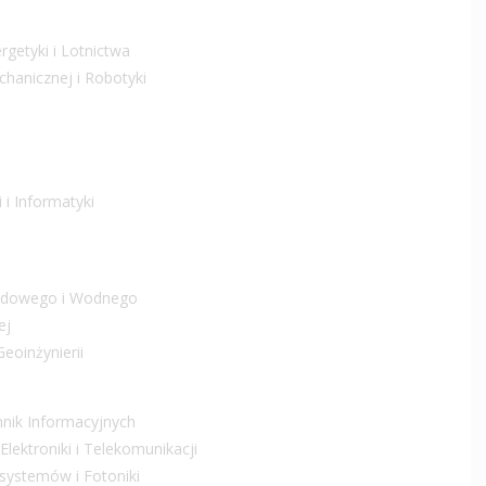
getyki i Lotnictwa
chanicznej i Robotyki
 i Informatyki
Lądowego i Wodnego
ej
eoinżynierii
chnik Informacyjnych
lektroniki i Telekomunikacji
osystemów i Fotoniki