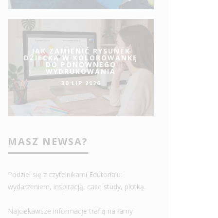
JAK ZAMIENIĆ RYSUNEK
DZIECKA W KOLOROWANKĘ
DO PONOWNEGO
WYDRUKOWANIA
30 LIP 2026
MASZ NEWSA?
Podziel się z czytelnikami Edutorialu:
wydarzeniem, inspiracją, case study, plotką.
Najciekawsze informacje trafią na łamy