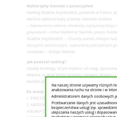
Wybierajmy kierunki z potencjałem
Ranking Studiów Inżynierskich, pionierski w Polsce,
wkrótce wybierać będą uczelnię i kierunek studiów.
–
Zapewnienie zdolnej młodzieży najwyższej klasy wy
gospodarki
– mówi Waldemar Siwiński, prezes Funda
Studiów Inżynierskich. –
Chcemy pomóc młodym ludzi
dyscyplin technicznych, najbardziej potrzebnych g
zarobków.
– dodaje Siwiński.
Jak powstał ranking?
Zasady Rankingu, w tym kryteria i ich wagi, opracowa
Kleibera, w skład której wchodzą zarówno eksperci z 
dziedzin przemysłu.
Na naszej stronie używamy różnych tec
analizowania ruchu na stronie i w Int
Do oceny studiów użyto 13 wskaźników pogrupo
Administratorem danych osobowych jest
1. PRESTIŻ – mierzony poprzez: badanie opinii kadry 
Przetwarzanie danych jest uzasadnion
2. ABSOLWENCI NA RYNKU PRACY – mierzone poprzez
bezpieczeństwa usługi (np. sprawdzen
Indicator”) oraz badanie “Ekonomiczne Losy Absolw
ulepszania naszych usług i dopasowani
marketingu i promocji własnych usług 