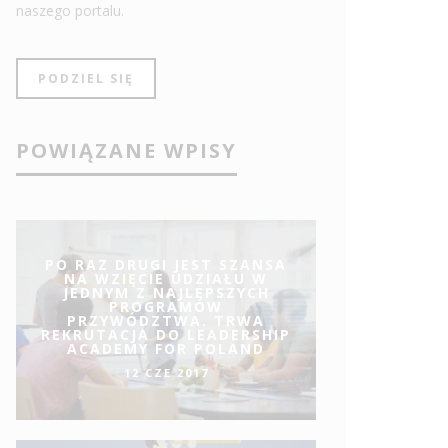
naszego portalu.
PODZIEL SIĘ
POWIĄZANE WPISY
PO RAZ DRUGI JEST SZANSA
NA WZIĘCIE UDZIAŁU W
JEDNYM Z NAJLEPSZYCH
PROGRAMÓW
PRZYWÓDZTWA. TRWA
REKRUTACJA DO LEADERSHIP
ACADEMY FOR POLAND
12 CZE 2017