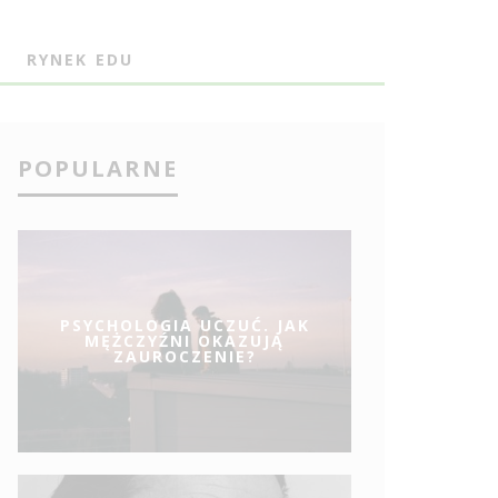
J
RYNEK EDU
POPULARNE
PSYCHOLOGIA UCZUĆ. JAK
MĘŻCZYŹNI OKAZUJĄ
ZAUROCZENIE?