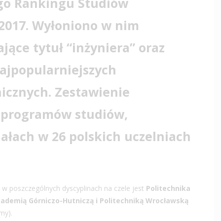
go Rankingu Studiów
 2017. Wyłoniono w nim
ające tytuł “inżyniera” oraz
najpopularniejszych
icznych. Zestawienie
h programów studiów,
ałach w 26 polskich uczelniach
a w poszczególnych dyscyplinach na czele jest
Politechnika
ademią Górniczo-Hutniczą i Politechniką Wrocławską
my).