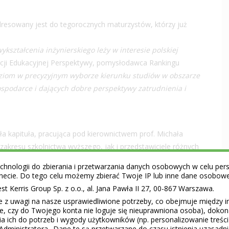
 adresowany jest do tegorocznych maturzystów, którzy już
kształcenia inżynierskiego leży w interesie polskiej
cji Edukacyjnej Perspektywy, pomysłodawca Rankingu
om w precyzyjnym wyborze kierunku studiów w obszarze
ospodarce i dających dobre perspektywy zatrudnienia i
ła kapituła, pracująca pod kierownictwem prof. Michała
zakresu szkolnictwa wyższego, jak i przedstawiciele różnych
hnologii do zbierania i przetwarzania danych osobowych w celu perso
ernecie. Do tego celu możemy zbierać Twoje IP lub inne dane osobow
wanych w sześć kryteriów:
 Kerris Group Sp. z o.o., al. Jana Pawła II 27, 00-867 Warszawa.
akademickiej;
e z uwagi na nasze usprawiedliwione potrzeby, co obejmuje między 
: badanie opinii pracodawców (realizowane przez “IBM
ie, czy do Twojego konta nie loguje się nieuprawniona osoba), doko
entów” (realizowane przez MNiSW);
a ich do potrzeb i wygody użytkowników (np. personalizowanie treśc
Administratora.. Dane te są przetwarzane do czasu istnienia uzasadn