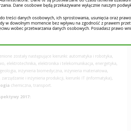
etryczna MNiSW, uprawnienia do nadawania stopni
warzania. Dane osobowe będą przekazywane wyłącznie naszym podwy
ytowania, indeks Hirsha;
do treści danych osobowych, ich sprostowania, usunięcia oraz prawo 
jętych na studia, dostępność kadr wysokokwalifikowanych
gody w dowolnym momencie bez wpływu na zgodność z prawem przet
eciwu wobec przetwarzania danych osobowych. Posiadasz prawo wnie
tacje środowiskowe;
ronne.
enione zostały następujące kierunki: automatyka i robotyka,
wo, elektrotechnika, elektronika i telekomunikacja, energetyka,
 geologia, inżynieria biomedyczna, inżynieria materiałowa,
 zarządzanie i inżynieria produkcji, kierunki IT (informatyka),
logia
chemiczna, transport.
spektywy 2017: