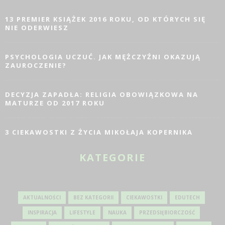
13 PREMIER KSIĄŻEK 2016 ROKU, OD KTÓRYCH SIĘ
NIE ODERWIESZ
PSYCHOLOGIA UCZUĆ. JAK MĘŻCZYŹNI OKAZUJĄ
ZAUROCZENIE?
DECYZJA ZAPADŁA: RELIGIA OBOWIĄZKOWA NA
MATURZE OD 2017 ROKU
3 CIEKAWOSTKI Z ŻYCIA MIKOŁAJA KOPERNIKA
KATEGORIE
AKTUALNOŚCI
BEZ KATEGORII
CIEKAWOSTKI
EDUTECH
INSPIRACJA
LIFESTYLE
NAUKA
PRZEDSIĘBIORCZOŚĆ