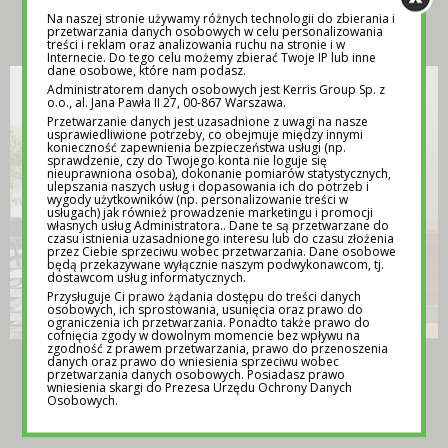
INSPIRACJA
Na naszej stronie używamy różnych technologii do zbierania i
przetwarzania danych osobowych w celu personalizowania
treści i reklam oraz analizowania ruchu na stronie i w
Internecie. Do tego celu możemy zbierać Twoje IP lub inne
dane osobowe, które nam podasz.
Administratorem danych osobowych jest Kerris Group Sp. z
o.o., al. Jana Pawła II 27, 00-867 Warszawa.
Przetwarzanie danych jest uzasadnione z uwagi na nasze
usprawiedliwione potrzeby, co obejmuje między innymi
konieczność zapewnienia bezpieczeństwa usługi (np.
sprawdzenie, czy do Twojego konta nie loguje się
nieuprawniona osoba), dokonanie pomiarów statystycznych,
ulepszania naszych usług i dopasowania ich do potrzeb i
wygody użytkowników (np. personalizowanie treści w
usługach) jak również prowadzenie marketingu i promocji
własnych usług Administratora.. Dane te są przetwarzane do
czasu istnienia uzasadnionego interesu lub do czasu złożenia
przez Ciebie sprzeciwu wobec przetwarzania. Dane osobowe
będą przekazywane wyłącznie naszym podwykonawcom, tj.
dostawcom usług informatycznych.
Przysługuje Ci prawo żądania dostępu do treści danych
osobowych, ich sprostowania, usunięcia oraz prawo do
ograniczenia ich przetwarzania. Ponadto także prawo do
cofnięcia zgody w dowolnym momencie bez wpływu na
zgodność z prawem przetwarzania, prawo do przenoszenia
TEMATY NA LEKCJE WYCHOWAWCZE –
danych oraz prawo do wniesienia sprzeciwu wobec
przetwarzania danych osobowych. Posiadasz prawo
POMOC DLA NAUCZYCIELI
wniesienia skargi do Prezesa Urzędu Ochrony Danych
Osobowych.
12 MAJA 2025