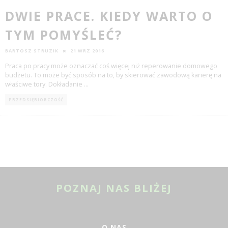
DWIE PRACE. KIEDY WARTO O
TYM POMYŚLEĆ?
BARTOSZ STRUZIK
21 WRZ 2016
Praca po pracy może oznaczać coś więcej niż reperowanie domowego
budżetu. To może być sposób na to, by skierować zawodową karierę na
właściwe tory. Dokładanie
...
PRZEDSIĘBIORCZOŚĆ
POZNAJ NAS BLIŻEJ
O NAS