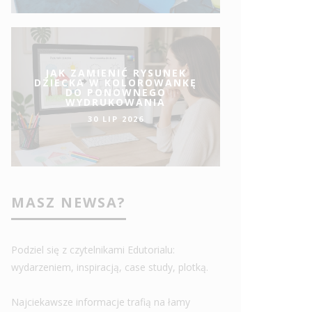
JAK ZAMIENIĆ RYSUNEK
DZIECKA W KOLOROWANKĘ
DO PONOWNEGO
WYDRUKOWANIA
30 LIP 2026
MASZ NEWSA?
Podziel się z czytelnikami Edutorialu:
wydarzeniem, inspiracją, case study, plotką.
Najciekawsze informacje trafią na łamy