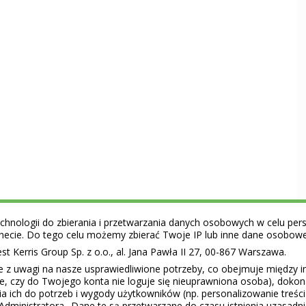
hnologii do zbierania i przetwarzania danych osobowych w celu perso
ernecie. Do tego celu możemy zbierać Twoje IP lub inne dane osobow
 Kerris Group Sp. z o.o., al. Jana Pawła II 27, 00-867 Warszawa.
e z uwagi na nasze usprawiedliwione potrzeby, co obejmuje między 
ie, czy do Twojego konta nie loguje się nieuprawniona osoba), doko
a ich do potrzeb i wygody użytkowników (np. personalizowanie treśc
Administratora.. Dane te są przetwarzane do czasu istnienia uzasadn