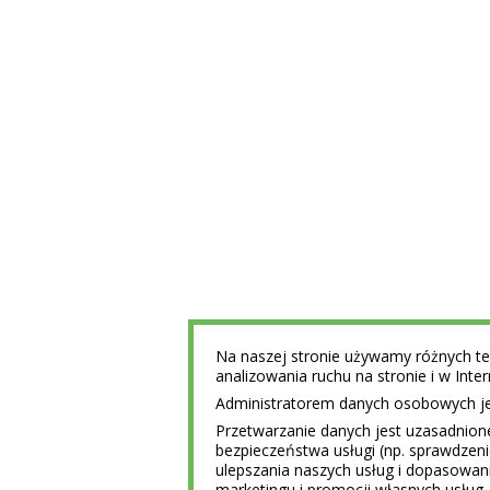
Na naszej stronie używamy różnych tec
analizowania ruchu na stronie i w Int
Administratorem danych osobowych jest
Przetwarzanie danych jest uzasadnion
bezpieczeństwa usługi (np. sprawdzen
ulepszania naszych usług i dopasowani
marketingu i promocji własnych usług 