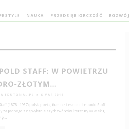
IFESTYLE
NAUKA
PRZEDSIĘBIORCZOŚĆ
ROZWÓ
POLD STAFF: W POWIETRZU
DRO-ZŁOTYM…
JA EDUTORIAL.PL
6 MAR 2016
taff (1878 - 1957) polski poeta, tłumacz i eseista. Leopold Staff
za jednego z najwybitniejszych twórców literatury XX wieku,
 gł
...