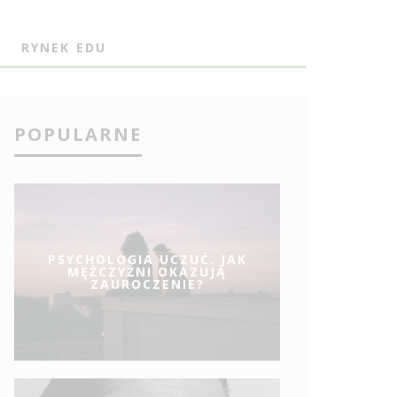
J
RYNEK EDU
POPULARNE
PSYCHOLOGIA UCZUĆ. JAK
MĘŻCZYŹNI OKAZUJĄ
ZAUROCZENIE?