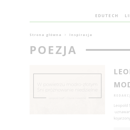
EDUTECH
L
Strona główna
Inspiracja
POEZJA
LEO
MO
REDAKC
Leopold S
uznawany 
kojarzony