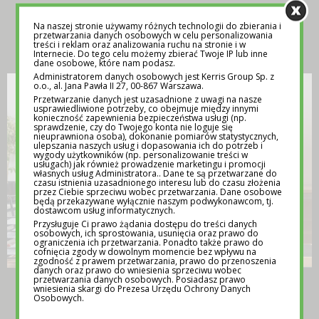
Na naszej stronie używamy różnych technologii do zbierania i
INSPIRACJA
przetwarzania danych osobowych w celu personalizowania
treści i reklam oraz analizowania ruchu na stronie i w
Internecie. Do tego celu możemy zbierać Twoje IP lub inne
dane osobowe, które nam podasz.
Administratorem danych osobowych jest Kerris Group Sp. z
o.o., al. Jana Pawła II 27, 00-867 Warszawa.
Przetwarzanie danych jest uzasadnione z uwagi na nasze
usprawiedliwione potrzeby, co obejmuje między innymi
konieczność zapewnienia bezpieczeństwa usługi (np.
sprawdzenie, czy do Twojego konta nie loguje się
nieuprawniona osoba), dokonanie pomiarów statystycznych,
ulepszania naszych usług i dopasowania ich do potrzeb i
wygody użytkowników (np. personalizowanie treści w
usługach) jak również prowadzenie marketingu i promocji
własnych usług Administratora.. Dane te są przetwarzane do
czasu istnienia uzasadnionego interesu lub do czasu złożenia
przez Ciebie sprzeciwu wobec przetwarzania. Dane osobowe
będą przekazywane wyłącznie naszym podwykonawcom, tj.
dostawcom usług informatycznych.
Przysługuje Ci prawo żądania dostępu do treści danych
osobowych, ich sprostowania, usunięcia oraz prawo do
ograniczenia ich przetwarzania. Ponadto także prawo do
cofnięcia zgody w dowolnym momencie bez wpływu na
zgodność z prawem przetwarzania, prawo do przenoszenia
danych oraz prawo do wniesienia sprzeciwu wobec
przetwarzania danych osobowych. Posiadasz prawo
TEMATY NA LEKCJE WYCHOWAWCZE –
wniesienia skargi do Prezesa Urzędu Ochrony Danych
POMOC DLA NAUCZYCIELI
Osobowych.
12 MAJA 2025