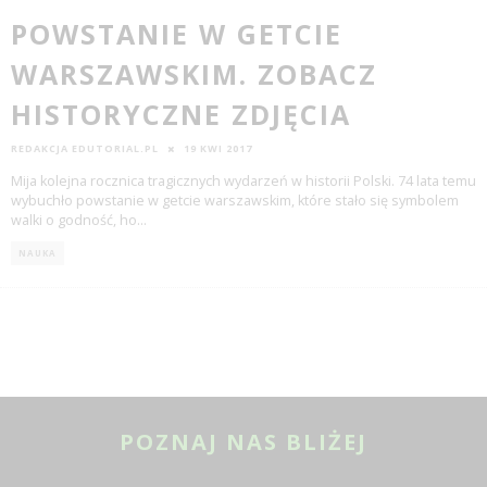
POWSTANIE W GETCIE
WARSZAWSKIM. ZOBACZ
HISTORYCZNE ZDJĘCIA
REDAKCJA EDUTORIAL.PL
19 KWI 2017
Mija kolejna rocznica tragicznych wydarzeń w historii Polski. 74 lata temu
wybuchło powstanie w getcie warszawskim, które stało się symbolem
walki o godność, ho
...
NAUKA
POZNAJ NAS BLIŻEJ