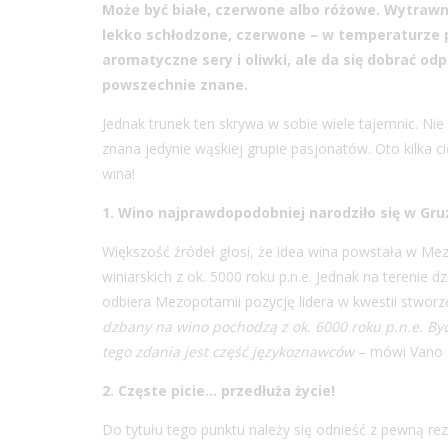
Może być białe, czerwone albo różowe. Wytrawne 
lekko schłodzone, czerwone – w temperaturze p
aromatyczne sery i oliwki, ale da się dobrać od
powszechnie znane.
Jednak trunek ten skrywa w sobie wiele tajemnic. Nie w
znana jedynie wąskiej grupie pasjonatów. Oto kilka c
wina!
1. Wino najprawdopodobniej narodziło się w Gruz
Większość źródeł głosi, że idea wina powstała w Mez
winiarskich z ok. 5000 roku p.n.e. Jednak na terenie 
odbiera Mezopotamii pozycję lidera w kwestii stwor
dzbany na wino pochodzą z ok. 6000 roku p.n.e. By
tego zdania jest część językoznawców
– mówi Vano Ma
2. Częste picie… przedłuża życie!
Do tytułu tego punktu należy się odnieść z pewną re