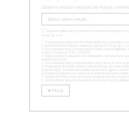
Dzięki tej książce nauczysz się marzyć i zmien
Wyrażam zgodę na otrzymywanie informacji handlowych na po
Group Sp. z o.o.
1. Przetwarzamy wyłącznie Pani/Pana adres imię, nazwisko, num
2. Administratorem danych osobowych jest Kerris Group Sp. z o.o.
3. Dane osobowe będą przetwarzane w celach marketingowych, na 
z dnia 27 kwietnia 2016 r. (RODO).
4. Podanie danych osobowych jest dobrowolne, jednakże brak w
wiadomości od nas.
5. Dane osobowe będą przechowywane przez okres do dnia wypisa
6. Przysługuje Panu/Pani prawo żądania dostępu do treści danyc
przetwarzania. Ponadto także prawo do cofnięcia zgody w dow
przenoszenia danych oraz prawo do wniesienia sprzeciwu wobec
7. Posiada Pan/Pani prawo wniesienia skargi do Prezesa Urzęd
8. Dane osobowe będą przekazywane wyłącznie naszym podwyko