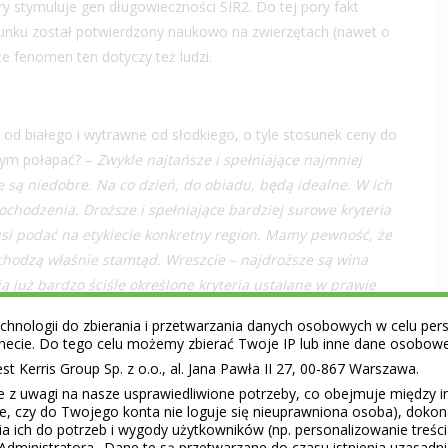
ry stymuluje gen długowieczności SIR2. Do tej pory fakt
runku został potwierdzony naukowo na zwierzętach (nawet o
e fenomen ten dotyczy też ludzi.
 od białego i wytrawne od słodkiego, o tyle stosunek ceny do
 tym połapać? –
Zwykle najtańsze i spełniające najmniej
e są niedobre. Na co dzień, do obiadu, będą idealne. W ich
chodzenia. Droższe i spełniające bardziej surowe kryteria
si podać na etykiecie konkretny region. Mamy pewność, że
chodzą właśnie stamtąd. Wreszcie – najdroższe są wina
ą już bardzo ściśle określone kryteria ustalane w prawie
 zostać poinformowany o miejscu uprawy o odmianie
hnologii do zbierania i przetwarzania danych osobowych w celu perso
a itp
. – informuje ekspert Marani.
ernecie. Do tego celu możemy zbierać Twoje IP lub inne dane osobow
 Kerris Group Sp. z o.o., al. Jana Pawła II 27, 00-867 Warszawa.
e z uwagi na nasze usprawiedliwione potrzeby, co obejmuje między 
ie, czy do Twojego konta nie loguje się nieuprawniona osoba), doko
mian szczepów. Merlot to szczep typowo francuski, może
a ich do potrzeb i wygody użytkowników (np. personalizowanie treśc
h winiarskich. Saperavi to klasyczny szczep gruziński, który
Administratora.. Dane te są przetwarzane do czasu istnienia uzasadn