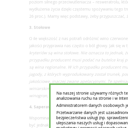
poziom silnego przeciwutleniacza – resweratrolu, któ
wydłużenia życia dzięki częstemu spożywaniu tego t
26 proc.). Mamy więc podstawy, żeby przypuszczać, ż
3. Stołowe
O ile większość z nas potrafi odróżnić wino czerwone
jakości przyprawia nas często o ból głowy. Jak się w
kryteriów są wina stołowe. Nie oznacza to jednak, ż
przypadku producent musi podać na butelce kraj po
są wina regionalne. W ich przypadku producent mu
jagody, z których wyprodukowany został trunek, po
jakościowe, inaczej zwane apelacyjnymi. Te spełniaj
winiarskim danego kraju. Zazwyczaj odbiorca musi
Na naszej stronie używamy różnych tec
winogron, metodzie winifikacji, wydajności z hektar
analizowania ruchu na stronie i w Int
Administratorem danych osobowych jest
4. Saperavi bardziej wyjątkowe niż Merlot
Przetwarzanie danych jest uzasadnion
bezpieczeństwa usługi (np. sprawdzen
Wspominane w tytule słowa to nazwy konkretnych od
ulepszania naszych usług i dopasowani
być jednak z powodzeniem uprawiany w innych regionac
marketingu i promocji własnych usług 