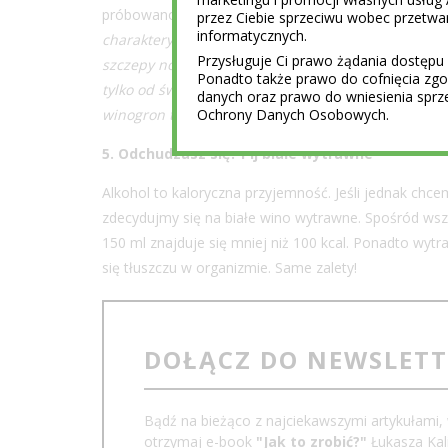
próbowano uprawiać w innych krajach, ale bez więk
przez Ciebie sprzeciwu wobec przet
informatycznych.
charakterystycznymi dla siebie, występującymi tylk
Przysługuje Ci prawo żądania dostępu 
szczepy noszą nazwę endemicznych i radzę zwrócić 
Ponadto także prawo do cofnięcia z
tylko od święta i potrafimy rozróżniać poszczegól
danych oraz prawo do wniesienia sprz
Ochrony Danych Osobowych.
winogron to powiew nowości
– przekonuje Vano Makh
5. Odchudzasz się? Pij białe wytrawne
Alkohol to kaloryczna przyjemność. Jeśli jednak chce
zdecydujmy się na białe wino wytrawne. Spośród wszy
150 ml znajduje się mniej niż 100 kcal. Ponadto wyt
się tłuszczu w organizmie. Same zalety!
DOŁĄCZ DO NEWSLET
Bądź na bieżąco z najciekawszymi artykułami, 
otrzymaj e-book
"Jak to zrobić?"
Łukasza Kali