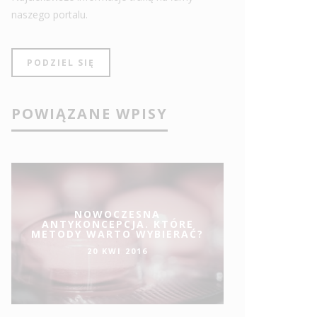
naszego portalu.
PODZIEL SIĘ
POWIĄZANE WPISY
NOWOCZESNA
ANTYKONCEPCJA. KTÓRE
METODY WARTO WYBIERAĆ?
20 KWI 2016