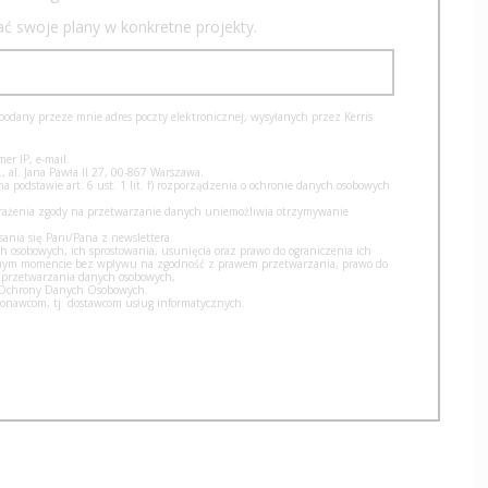
iać swoje plany w konkretne projekty.
dany przeze mnie adres poczty elektronicznej, wysyłanych przez Kerris
er IP, e-mail.
, al. Jana Pawła II 27, 00-867 Warszawa.
podstawie art. 6 ust. 1 lit. f) rozporządzenia o ochronie danych osobowych
yrażenia zgody na przetwarzanie danych uniemożliwia otrzymywanie
nia się Pani/Pana z newslettera.
h osobowych, ich sprostowania, usunięcia oraz prawo do ograniczenia ich
olnym momencie bez wpływu na zgodność z prawem przetwarzania, prawo do
 przetwarzania danych osobowych,
u Ochrony Danych Osobowych.
nawcom, tj. dostawcom usług informatycznych.