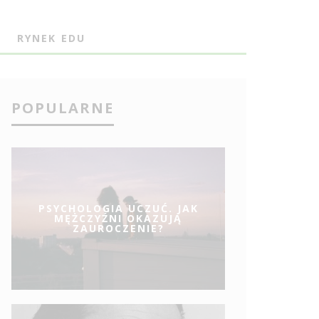
J
RYNEK EDU
POPULARNE
PSYCHOLOGIA UCZUĆ. JAK
MĘŻCZYŹNI OKAZUJĄ
ZAUROCZENIE?