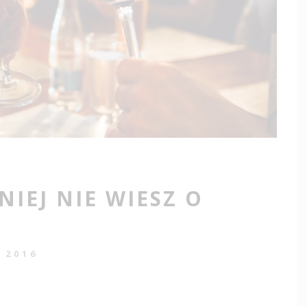
H
EJ NIE WIESZ O
S 2016