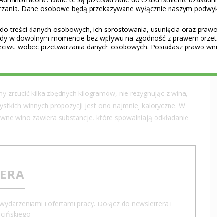
szego powodzenia.
– Niewiele krajów może się pochwalić
warzania. Dane osobowe będą przekazywane wyłącznie naszym podwy
o tam, odmianami winorośli. Gruzja do nich należy. Takie
do treści danych osobowych, ich sprostowania, usunięcia oraz prawo 
na nie szczególną uwagę. Zwłaszcza, jeśli wino pijemy nie
gody w dowolnym momencie bez wpływu na zgodność z prawem przet
ne składowe smaku i aromatu. Trunek z endemicznych
eciwu wobec przetwarzania danych osobowych. Posiadasz prawo wnie
niashvili.
my zrzucić kilka zbędnych kilogramów, nie rezygnując z wina,
stkich winnych propozycji jest ono najmniej kaloryczne. W
rawne wino zawiera substancje, które spowalniają odkładanie
TERA
wydarzeniami i ofertami pracy. Dołącz do newslettera i
cińskiego.