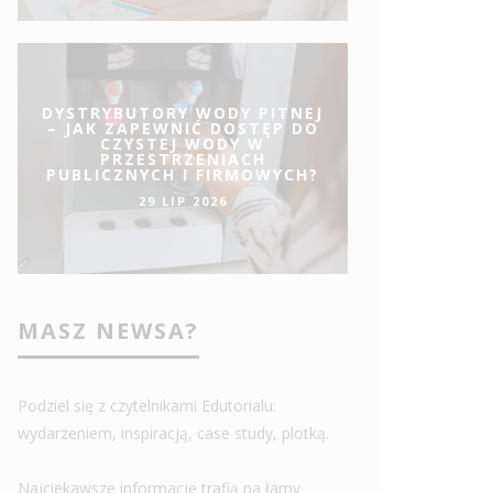
DYSTRYBUTORY WODY PITNEJ
– JAK ZAPEWNIĆ DOSTĘP DO
CZYSTEJ WODY W
PRZESTRZENIACH
PUBLICZNYCH I FIRMOWYCH?
29 LIP 2026
MASZ NEWSA?
Podziel się z czytelnikami Edutorialu:
wydarzeniem, inspiracją, case study, plotką.
Najciekawsze informacje trafią na łamy