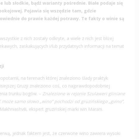
lub słodkie, bądź warianty pośrednie. Białe podaje się
okojowej. Pojawia się wszędzie tam, gdzie
powiednie do prawie każdej potrawy. Te fakty o winie są
szystkie z nich zostały odkryte, a wiele z nich jest bliżej
iekawych, zaskakujących i/lub przydatnych informacji na temat
ji
opotamii, na terenach której znaleziono ślady praktyk
dzisiejszej Gruzji znaleziono coś, co najprawdopodobniej
zenia trunku bogów. –
Znalezione w rejonie Szulaweri gliniane
ć może samo słowo „wino” pochodzi od gruzińskiego „gvino”,
khniashvili, ekspert gruzińskiej marki win Marani.
zerwą, jednak faktem jest, że czerwone wino zawiera wysoki