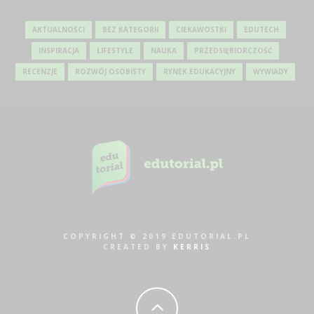
AKTUALNOŚCI
BEZ KATEGORII
CIEKAWOSTKI
EDUTECH
INSPIRACJA
LIFESTYLE
NAUKA
PRZEDSIĘBIORCZOŚĆ
RECENZJE
ROZWÓJ OSOBISTY
RYNEK EDUKACYJNY
WYWIADY
COPYRIGHT © 2019 EDUTORIAL.PL
CREATED BY
KERRIS