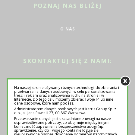
POZNAJ NAS BLIŻEJ
O NAS
SKONTAKTUJ SIĘ Z NAMI:
KONTAKT@EDUTORIAL.PL
/ +48 570 170 130
Na naszej stronie używamy różnych technologii do zbierania i
przetwarzania danych osobowych w celu personalizowania
treści i reklam oraz analizowania ruchu na stronie i w
Internecie. Do tego celu możemy zbierać Twoje IP lub inne
dane osobowe, które nam podasz.
Administratorem danych osobowych jest Kerris Group Sp. z
o.o., al. Jana Pawła II 27, 00-867 Warszawa.
ODWIEDŹ NAS NA:
Przetwarzanie danych jest uzasadnione z uwagi na nasze
usprawiedliwione potrzeby, co obejmuje między innymi
konieczność zapewnienia bezpieczeństwa usługi (np.
sprawdzenie, czy do Twojego konta nie loguje się
nieuprawniona osoba), dokonanie pomiarów statystycznych,