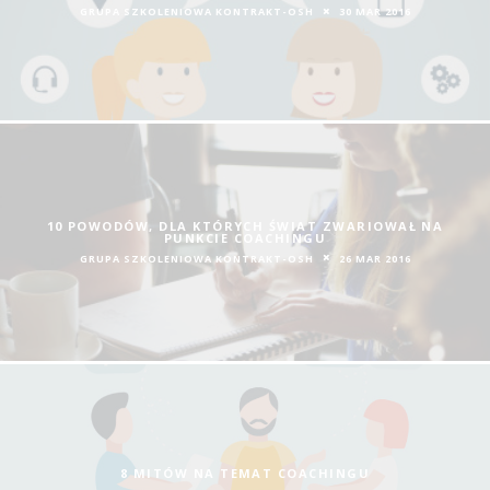
GRUPA SZKOLENIOWA KONTRAKT-OSH
30 MAR 2016
10 POWODÓW, DLA KTÓRYCH ŚWIAT ZWARIOWAŁ NA
PUNKCIE COACHINGU
GRUPA SZKOLENIOWA KONTRAKT-OSH
26 MAR 2016
8 MITÓW NA TEMAT COACHINGU