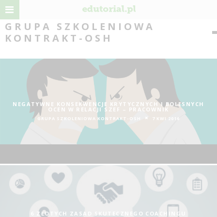
GRUPA SZKOLENIOWA
KONTRAKT-OSH
NEGATYWNE KONSEKWENCJE KRYTYCZNYCH I BOLESNYCH
OCEN W RELACJI SZEF – PRACOWNIK
GRUPA SZKOLENIOWA KONTRAKT-OSH
7 KWI 2016
6 ZŁOTYCH ZASAD SKUTECZNEGO COACHINGU