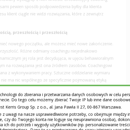
asami pewien sposób podpowiedzenia byłby dla klienta
klient ciągle nie widzi rozwiązania, które z zewnątrz
ością, przeszłością i przeszłością
 mieć nowego początku, ale możesz mieć nowe zakończenie.
 przyszłość. Różne odmiany coachingu niejednakowo
namicznym jej rola jest decydująca, w ujęciu behawioralnym
nym na rozwiązania jest ona źródłem zasobów. Coachingowi
iązana z wykonywaniem pracy. Sztuczne oddzielanie wymiaru
nie ma nic wspólnego ze specyficznie pojmowaną etyką
za coaching biznesowy. To oczywiste, że firma płaci, jeśli
hnologii do zbierania i przetwarzania danych osobowych w celu perso
pracownika, to nie może wymiaru zawodowego i osobistego
ernecie. Do tego celu możemy zbierać Twoje IP lub inne dane osobow
 Do pracy przychodzi przecież nie tylko dyrektor, ale też
 Kerris Group Sp. z o.o., al. Jana Pawła II 27, 00-867 Warszawa.
n sam człowiek i oddzielenie tych części, po to aby zmieniać
e z uwagi na nasze usprawiedliwione potrzeby, co obejmuje między 
ie, czy do Twojego konta nie loguje się nieuprawniona osoba), doko
a ich do potrzeb i wygody użytkowników (np. personalizowanie treśc
Administratora.. Dane te są przetwarzane do czasu istnienia uzasadn