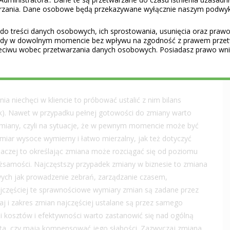
warzania. Dane osobowe będą przekazywane wyłącznie naszym podwy
ą konsekwencją tego stwierdzenia jest fakt, że praca z
ie chce, jest dla coacha ciężkim i dość beznadziejnym
do treści danych osobowych, ich sprostowania, usunięcia oraz prawo 
gody w dowolnym momencie bez wpływu na zgodność z prawem przet
ć nikogo do zmiany – może ona nastąpić tylko z woli i w
eciwu wobec przetwarzania danych osobowych. Posiadasz prawo wnie
ienta i coach nie powinien na nią naciskać (czasami coachowi
zed zmianą warto próbować ustalić, czy wynika on z motywacji
ia niechęci w kliencie to próbować ustalić z nim bilans
ak). Nawet w przypadku pełnej gotowości do zmiany warto
 zmiany, czyli na sytuacje, że w pewnym momencie może być
ar wysoce wymierny i łatwo mierzalny, jak też dotyczyć
naczej to określając zmiana może rozciągać się od poziomu
żsamości. Najczęstszy przypadek zmiany w biznesie to zmiana
ych jak prowadzenie zebrań, zarządzanie czasem,
jczęściej te sprawnościowe wymiary zmian są zadane przez
j i zakres zmian najczęściej ustalane są przez samego
i kosztów i efektywności warto zastanowić się nad ogólną
enta, czy mają kompensować jego słabości. Zazwyczaj zmiana