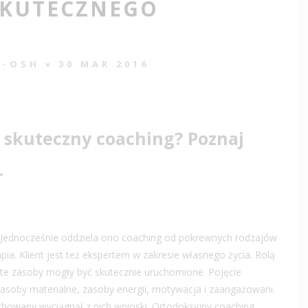
SKUTECZNEGO
T-OSH
30 MAR 2016
 skuteczny coaching? Poznaj
.
 Jednocześnie oddziela ono coaching od pokrewnych rodzajów
pia. Klient jest też ekspertem w zakresie własnego życia. Rolą
 te zasoby mogły być skutecznie uruchomione. Pojęcie
asoby materialne, zasoby energii, motywacja i zaangażowani.
chowany wyciągnął z nich wnioski. Ortodoksyjny coaching