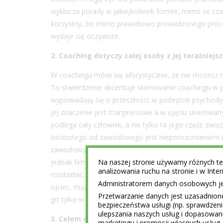
wyklucza porady w jakiejkolwiek formie, mimo że cz
korzystny, bo mimo prawidłowo prowadzonego procesu 
wydaje się oczywiste.
2. Coaching dotyczy całej osoby z jej teraźniejsz
W coachingu mówi się aforystycznie, że nie możesz
To stwierdzenie akcentuje skierowanie coachingu w
wypowiadają się o przeszłości; w podejście psychody
jej znaczenie jest marginesowe a w ujęciu skierowa
podlega cały człowiek, a nie tylko ta jego część zw
osobistego od zawodowego jest nieporozumieniem i 
zawodową obu stron i hasłem, że przecież firma płaci 
Na naszej stronie używamy różnych tec
jednak firma oczekuje prawdziwego zaangażowania 
analizowania ruchu na stronie i w Int
rozdzielać, bo zachowuje się wtedy niekonsekwentnie.
Administratorem danych osobowych jest
ojciec, mąż i członek miejscowej społeczności. To te
Przetwarzanie danych jest uzasadnion
go tylko w roli zawodowej nijak się nie da.
bezpieczeństwa usługi (np. sprawdzen
ulepszania naszych usług i dopasowani
3. Celem coachingu jest zmiana i działanie
marketingu i promocji własnych usług 