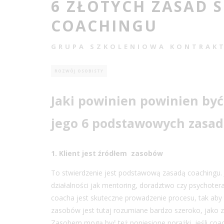
6 ZŁOTYCH ZASAD 
COACHINGU
GRUPA SZKOLENIOWA KONTRAK
ROZWÓJ OSOBISTY
Jaki powinien powinien być
jego 6 podstawowych zasad
1. Klient jest źródłem zasobów
To stwierdzenie jest podstawową zasadą coachingu.
działalności jak mentoring, doradztwo czy psychotera
coacha jest skuteczne prowadzenie procesu, tak aby
zasobów jest tutaj rozumiane bardzo szeroko, jako z
Zasobem mogą być też poniesione porażki, jeśli coa