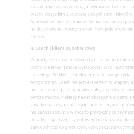
koncentruje się na tym drugim wymiarze. Takie jest 
przede wszystkim z poprawą słabych stron. Niektóre 
Appreciative Inquiry), zmianę definiują w sposób pozy
na doskonaleniu mocnych stron. Podejście w oparciu o
zmiany.
4. Coach i klient są sobie równi
W praktyce ta zasada mówi o tym , że w odróżnieniu 
„który wie lepiej” i może występować w roli autor
coachingu. To klient jest ekspertem od swego życia i 
tempo zmian. Coach nie jest ekspertem w „naprawian
nie coach raczej jest odpowiedzialny za próby odcho
bardzo mocno, niekiedy nawet obsesyjnie akcentuje t
zasady coachingu, najczęściej próbuje zrywać tę rów
nie zawsze rozumie w sposób praktyczny co tak napr
porady, ekspertyzy, czy gotowego rozwiązania, ale u
sam dochodzi do produktów, których czasem domaga