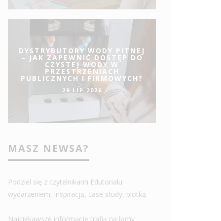
DYSTRYBUTORY WODY PITNEJ
– JAK ZAPEWNIĆ DOSTĘP DO
CZYSTEJ WODY W
PRZESTRZENIACH
PUBLICZNYCH I FIRMOWYCH?
29 LIP 2026
MASZ NEWSA?
Podziel się z czytelnikami Edutorialu:
wydarzeniem, inspiracją, case study, plotką.
Najciekawsze informacje trafią na łamy