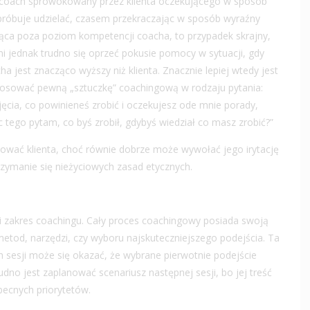
j coach sprowokowany przez klienta oczekującego w sposób
róbuje udzielać, czasem przekraczając w sposób wyraźny
ąca poza poziom kompetencji coacha, to przypadek skrajny,
mi jednak trudno się oprzeć pokusie pomocy w sytuacji, gdy
 jest znacząco wyższy niż klienta. Znacznie lepiej wtedy jest
osować pewną „sztuczkę” coachingową w rodzaju pytania:
jęcia, co powinieneś zrobić i oczekujesz ode mnie porady,
c tego pytam, co byś zrobił, gdybyś wiedział co masz zrobić?”
wać klienta, choć równie dobrze może wywołać jego irytację
zymanie się nieżyciowych zasad etycznych.
 i zakres coachingu. Cały proces coachingowy posiada swoją
metod, narzędzi, czy wyboru najskuteczniejszego podejścia. Ta
ch sesji może się okazać, że wybrane pierwotnie podejście
o jest zaplanować scenariusz następnej sesji, bo jej treść
obecnych priorytetów.