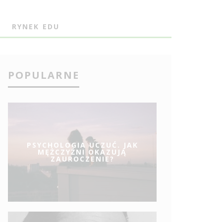
J
RYNEK EDU
POPULARNE
PSYCHOLOGIA UCZUĆ. JAK
MĘŻCZYŹNI OKAZUJĄ
ZAUROCZENIE?