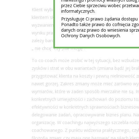
przez Ciebie sprzeciwu wobec przet
Klient wybiera coaching, bo chce się zmienić. Logiczn
informatycznych.
klientem skierowanym na coaching, który tej zmiany n
Przysługuje Ci prawo żądania dostępu 
Ponadto także prawo do cofnięcia z
wyzwaniem. Coach oczywiście nie jest w stanie zmusi
danych oraz prawo do wniesienia sprz
wyniku pracy osoby coachowanej. Zmiana należy do kl
Ochrony Danych Osobowych.
zależy bardziej niż klientowi). W przypadku oporu pr
„ nie chcę” czy „nie mogę”.
To co coach może zrobić w tej sytuacji, bez wzbudzen
zysków i strat w obu wariantach (zmiana bądź jej br
przygotować klienta na koszty i pewną nieliniowość
nawet gorzej. Zakres zmiany może mieć zarówno wymi
wymiarów, które w żaden sposób mierzalne nie są. I
konkretnych umiejętności i zachowań do poziomu to
efektywności w konkretnych sprawnościach biznesow
delegowanie zadań, opracowywanie biznes planu. Na
organizację. W coachingu najwyższego szczebla rodza
coachowanego. Z punktu widzenia praktycznego, czyl
filozofią zmian; czy mają one bazować na siłach kli