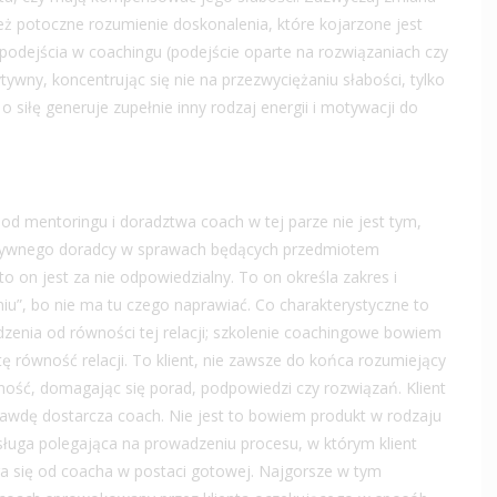
też potoczne rozumienie doskonalenia, które kojarzone jest
podejścia w coachingu (podejście oparte na rozwiązaniach czy
tywny, koncentrując się nie na przezwyciężaniu słabości, tylko
 siłę generuje zupełnie inny rodzaj energii i motywacji do
od mentoringu i doradztwa coach w tej parze nie jest tym,
ytatywnego doradcy w sprawach będących przedmiotem
to on jest za nie odpowiedzialny. To on określa zakres i
iu”, bo nie ma tu czego naprawiać. Co charakterystyczne to
dzenia od równości tej relacji; szkolenie coachingowe bowiem
ę równość relacji. To klient, nie zawsze do końca rozumiejący
ność, domagając się porad, podpowiedzi czy rozwiązań. Klient
awdę dostarcza coach. Nie jest to bowiem produkt w rodzaju
sługa polegająca na prowadzeniu procesu, w którym klient
 się od coacha w postaci gotowej. Najgorsze w tym