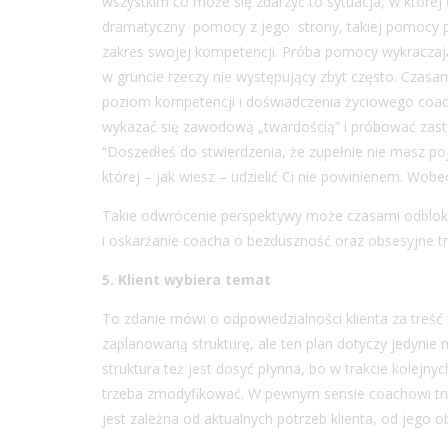
wszystkim co może się zdarzyć to sytuacja, w które
dramatyczny pomocy z jego strony, takiej pomocy p
zakres swojej kompetencji. Próba pomocy wykraczaj
w gruncie rzeczy nie występujący zbyt często. Czasa
poziom kompetencji i doświadczenia życiowego coacha
wykazać się zawodową „twardością” i próbować zast
“Doszedłeś do stwierdzenia, że zupełnie nie masz po
której – jak wiesz – udzielić Ci nie powinienem. Wobe
Takie odwrócenie perspektywy może czasami odbloko
i oskarżanie coacha o bezduszność oraz obsesyjne tr
5. Klient wybiera temat
To zdanie mówi o odpowiedzialności klienta za treść
zaplanowaną strukturę, ale ten plan dotyczy jedynie 
struktura też jest dosyć płynna, bo w trakcie kolejny
trzeba zmodyfikować. W pewnym sensie coachowi trudn
jest zależna od aktualnych potrzeb klienta, od jego 