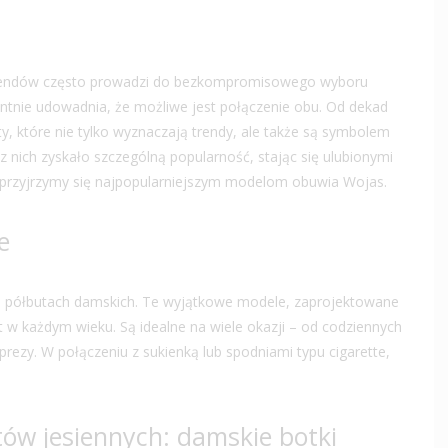
 trendów często prowadzi do bezkompromisowego wyboru
nie udowadnia, że możliwe jest połączenie obu. Od dekad
y, które nie tylko wyznaczają trendy, ale także są symbolem
 z nich zyskało szczególną popularność, stając się ulubionymi
le przyjrzymy się najpopularniejszym modelom obuwia Wojas.
e
 półbutach damskich. Te wyjątkowe modele, zaprojektowane
t w każdym wieku. Są idealne na wiele okazji – od codziennych
prezy. W połączeniu z sukienką lub spodniami typu cigarette,
ów jesiennych: damskie botki