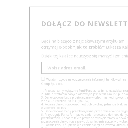
DOŁĄCZ DO NEWSLET
Bądź na bieżąco z najciekawszymi artykułami, 
otrzymaj e-book
"Jak to zrobić?"
Łukasza Kali
Dzięki tej książce nauczysz się marzyć i zmien
Wyrażam zgodę na otrzymywanie informacji handlowych na po
Group Sp. z o.o.
1. Przetwarzamy wyłącznie Pani/Pana adres imię, nazwisko, num
2. Administratorem danych osobowych jest Kerris Group Sp. z o.o.
3. Dane osobowe będą przetwarzane w celach marketingowych, na 
z dnia 27 kwietnia 2016 r. (RODO).
4. Podanie danych osobowych jest dobrowolne, jednakże brak w
wiadomości od nas.
5. Dane osobowe będą przechowywane przez okres do dnia wypisa
6. Przysługuje Panu/Pani prawo żądania dostępu do treści danyc
przetwarzania. Ponadto także prawo do cofnięcia zgody w dow
przenoszenia danych oraz prawo do wniesienia sprzeciwu wobec
7. Posiada Pan/Pani prawo wniesienia skargi do Prezesa Urzęd