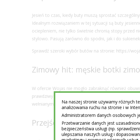
Jesień to czas, kiedy buty muszą sprostać szczególn
Idealnym rozwiązaniem w tej sytuacji są
buty jesien
ociepleniem, nie tylko świetnie chronią stopy przed
stylowo. Pasują zarówno do spodni, jak i do sukienek,
Sprawdź szeroki wybór butów na stronie:
https://woj
Zimowy hit: męskie botki zim
W ofercie Wojas nie mogło zabraknąć również obuwi
prawdziwy hit. Wyróżniają się one nie tylko swoją fu
Na naszej stronie używamy różnych tec
wełnianym płaszczem lub parką, tworzą idealny zimo
analizowania ruchu na stronie i w Int
Administratorem danych osobowych jest
Przejście między sezonami: 
Przetwarzanie danych jest uzasadnion
bezpieczeństwa usługi (np. sprawdzen
ulepszania naszych usług i dopasowani
marketingu i promocji własnych usług 