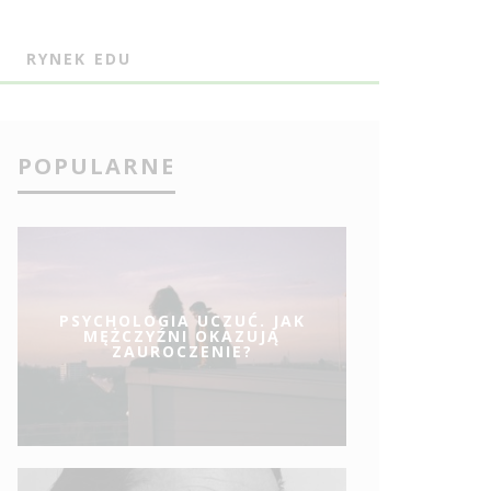
J
RYNEK EDU
POPULARNE
PSYCHOLOGIA UCZUĆ. JAK
MĘŻCZYŹNI OKAZUJĄ
ZAUROCZENIE?