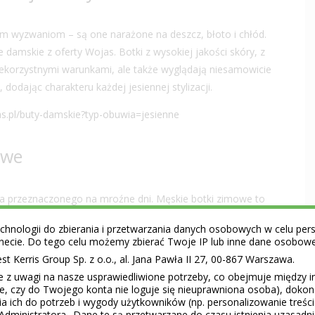
ym wyzwaniom – są one narażone na deszcz, błoto i chłód.
ne damskie
z oferty Wojas. Botki z wysokiej jakości skóry, z
 niekorzystnymi warunkami, ale także wyglądają niesamowicie
 dodając charakteru każdej jesiennej stylizacji.
as.pl/buty-damskie?typ-obuwia=jesienne
owe
a przeznaczonego na mroźne dni. Męskie botki zimowe to
nkcjonalnością, ale przede wszystkim stylem. W połączeniu z
hnologii do zbierania i przetwarzania danych osobowych w celu perso
wy zestaw.
ernecie. Do tego celu możemy zbierać Twoje IP lub inne dane osobow
 Kerris Group Sp. z o.o., al. Jana Pawła II 27, 00-867 Warszawa.
mokasyny damskie
e z uwagi na nasze usprawiedliwione potrzeby, co obejmuje między 
ie, czy do Twojego konta nie loguje się nieuprawniona osoba), doko
a ich do potrzeb i wygody użytkowników (np. personalizowanie treśc
Administratora.. Dane te są przetwarzane do czasu istnienia uzasadn