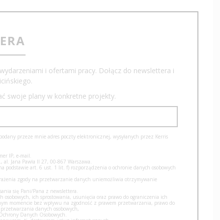
TERA
wydarzeniami i ofertami pracy. Dołącz do newslettera i
cińskiego.
iać swoje plany w konkretne projekty.
dany przeze mnie adres poczty elektronicznej, wysyłanych przez Kerris
er IP, e-mail.
, al. Jana Pawła II 27, 00-867 Warszawa.
podstawie art. 6 ust. 1 lit. f) rozporządzenia o ochronie danych osobowych
yrażenia zgody na przetwarzanie danych uniemożliwia otrzymywanie
nia się Pani/Pana z newslettera.
h osobowych, ich sprostowania, usunięcia oraz prawo do ograniczenia ich
olnym momencie bez wpływu na zgodność z prawem przetwarzania, prawo do
 przetwarzania danych osobowych,
u Ochrony Danych Osobowych.