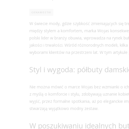
CIEKAWOSTKI
W świecie mody, gdzie szybkość zmieniających się
między stylem a komfortem, marka Wojas konsekwent
polski lider w branży obuwia, wprowadza na rynek but
jakości i trwałości. Wśród różnorodnych modeli, kilka
wyborami klientów na przestrzeni lat. W tym artyku
Styl i wygoda: półbuty damski
Nie można mówić o marce Wojas bez wzmianki o ich
z myślą o komforcie i stylu, zdobywają uznanie kobie
wyjść, przez formalne spotkania, aż po eleganckie im
stwarzają wyjątkowo modny zestaw.
W poszukiwaniu idealnych but