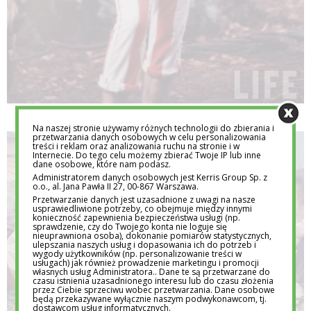
Na naszej stronie używamy różnych technologii do zbierania i
przetwarzania danych osobowych w celu personalizowania
treści i reklam oraz analizowania ruchu na stronie i w
Internecie. Do tego celu możemy zbierać Twoje IP lub inne
dane osobowe, które nam podasz.
Administratorem danych osobowych jest Kerris Group Sp. z
o.o., al. Jana Pawła II 27, 00-867 Warszawa.
Przetwarzanie danych jest uzasadnione z uwagi na nasze
usprawiedliwione potrzeby, co obejmuje między innymi
konieczność zapewnienia bezpieczeństwa usługi (np.
sprawdzenie, czy do Twojego konta nie loguje się
nieuprawniona osoba), dokonanie pomiarów statystycznych,
ulepszania naszych usług i dopasowania ich do potrzeb i
wygody użytkowników (np. personalizowanie treści w
usługach) jak również prowadzenie marketingu i promocji
własnych usług Administratora.. Dane te są przetwarzane do
czasu istnienia uzasadnionego interesu lub do czasu złożenia
przez Ciebie sprzeciwu wobec przetwarzania. Dane osobowe
będą przekazywane wyłącznie naszym podwykonawcom, tj.
dostawcom usług informatycznych.