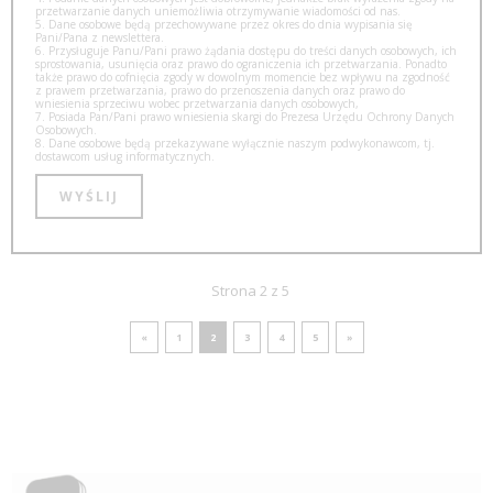
przetwarzanie danych uniemożliwia otrzymywanie wiadomości od nas.
5. Dane osobowe będą przechowywane przez okres do dnia wypisania się
Pani/Pana z newslettera.
6. Przysługuje Panu/Pani prawo żądania dostępu do treści danych osobowych, ich
sprostowania, usunięcia oraz prawo do ograniczenia ich przetwarzania. Ponadto
także prawo do cofnięcia zgody w dowolnym momencie bez wpływu na zgodność
z prawem przetwarzania, prawo do przenoszenia danych oraz prawo do
wniesienia sprzeciwu wobec przetwarzania danych osobowych,
7. Posiada Pan/Pani prawo wniesienia skargi do Prezesa Urzędu Ochrony Danych
Osobowych.
8. Dane osobowe będą przekazywane wyłącznie naszym podwykonawcom, tj.
dostawcom usług informatycznych.
Strona 2 z 5
«
1
2
3
4
5
»