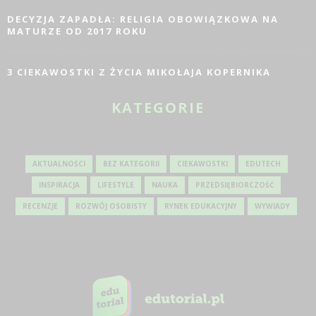
DECYZJA ZAPADŁA: RELIGIA OBOWIĄZKOWA NA
MATURZE OD 2017 ROKU
3 CIEKAWOSTKI Z ŻYCIA MIKOŁAJA KOPERNIKA
KATEGORIE
AKTUALNOŚCI
BEZ KATEGORII
CIEKAWOSTKI
EDUTECH
INSPIRACJA
LIFESTYLE
NAUKA
PRZEDSIĘBIORCZOŚĆ
RECENZJE
ROZWÓJ OSOBISTY
RYNEK EDUKACYJNY
WYWIADY