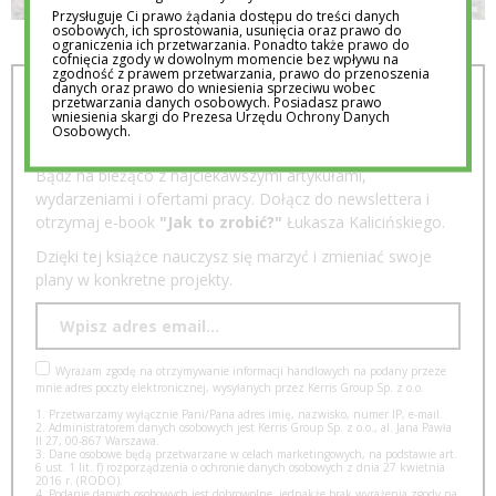
Przysługuje Ci prawo żądania dostępu do treści danych
osobowych, ich sprostowania, usunięcia oraz prawo do
ograniczenia ich przetwarzania. Ponadto także prawo do
cofnięcia zgody w dowolnym momencie bez wpływu na
zgodność z prawem przetwarzania, prawo do przenoszenia
danych oraz prawo do wniesienia sprzeciwu wobec
DOŁĄCZ DO NEWSLETTERA
przetwarzania danych osobowych. Posiadasz prawo
wniesienia skargi do Prezesa Urzędu Ochrony Danych
Osobowych.
Bądź na bieżąco z najciekawszymi artykułami,
wydarzeniami i ofertami pracy. Dołącz do newslettera i
otrzymaj e-book
"Jak to zrobić?"
Łukasza Kalicińskiego.
Dzięki tej książce nauczysz się marzyć i zmieniać swoje
plany w konkretne projekty.
Wyrażam zgodę na otrzymywanie informacji handlowych na podany przeze
mnie adres poczty elektronicznej, wysyłanych przez Kerris Group Sp. z o.o.
1. Przetwarzamy wyłącznie Pani/Pana adres imię, nazwisko, numer IP, e-mail.
2. Administratorem danych osobowych jest Kerris Group Sp. z o.o., al. Jana Pawła
II 27, 00-867 Warszawa.
3. Dane osobowe będą przetwarzane w celach marketingowych, na podstawie art.
6 ust. 1 lit. f) rozporządzenia o ochronie danych osobowych z dnia 27 kwietnia
2016 r. (RODO).
4. Podanie danych osobowych jest dobrowolne, jednakże brak wyrażenia zgody na