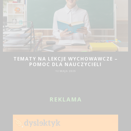
AWCZE –
LI
JAKIE DZIAŁANIA PROMOCYJNE S
SIĘ DLA BIZNESU?
19 SIE 2024
REKLAMA