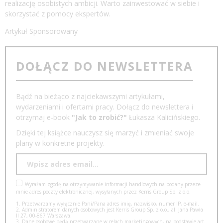
realizację osobistych ambicji. Warto zainwestować w siebie i
skorzystać z pomocy ekspertów.
Artykuł Sponsorowany
DOŁĄCZ DO NEWSLETTERA
Bądź na bieżąco z najciekawszymi artykułami,
wydarzeniami i ofertami pracy. Dołącz do newslettera i
otrzymaj e-book
"Jak to zrobić?"
Łukasza Kalicińskiego.
Dzięki tej książce nauczysz się marzyć i zmieniać swoje
plany w konkretne projekty.
Wyrażam zgodę na otrzymywanie informacji handlowych na podany przeze
mnie adres poczty elektronicznej, wysyłanych przez Kerris Group Sp. z o.o.
1. Przetwarzamy wyłącznie Pani/Pana adres imię, nazwisko, numer IP, e-mail.
2. Administratorem danych osobowych jest Kerris Group Sp. z o.o., al. Jana Pawła
II 27, 00-867 Warszawa.
3. Dane osobowe będą przetwarzane w celach marketingowych, na podstawie art.