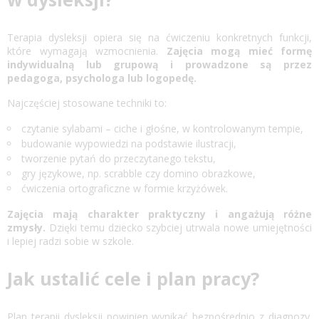
Terapia dysleksji
opiera się na ćwiczeniu konkretnych funkcji,
które wymagają wzmocnienia.
Zajęcia mogą mieć formę
indywidualną lub grupową i prowadzone są przez
pedagoga, psychologa lub logopedę.
Najczęściej stosowane techniki to:
czytanie sylabami – ciche i głośne, w kontrolowanym tempie,
budowanie wypowiedzi na podstawie ilustracji,
tworzenie pytań do przeczytanego tekstu,
gry językowe, np. scrabble czy domino obrazkowe,
ćwiczenia ortograficzne w formie krzyżówek.
Zajęcia mają charakter praktyczny i angażują różne
zmysły.
Dzięki temu dziecko szybciej utrwala nowe umiejętności
i lepiej radzi sobie w szkole.
Jak ustalić cele i plan pracy?
Plan terapii dysleksji powinien wynikać bezpośrednio z diagnozy.