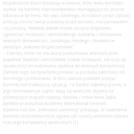
Współczesne dzieci dorastają w świecie, który wielu dorosłym
wydaje się bardziej nieprzewidywalny i wymagający niż jeszcze
kilkanaście lat temu. Nic więc dziwnego, że rodzice coraz częściej
próbują chronić swoje pociechy przed stresem, rozczarowaniem
czy porażką. Niekiedy jednak troska zaczyna stopniowo
ograniczać możliwość samodzielnego działania i zdobywania
własnych doświadczeń, zamykając młodego człowieka w
swoistym „kokonie bezpieczeństwa”.
– Dziecko, które nie ma okazji podejmować własnych prób,
popełniać błędów i samodzielnie szukać rozwiązań, nie uczy się
sprawczości ani budowania zaufania do własnych kompetencji.
Zamiast tego zaczyna funkcjonować w poczuciu zależności od
dorosłego i przekonaniu, że ktoś zawsze powinien przejąć
kontrolę nad trudniejszą sytuacją. To bardzo subtelny proces, a
jego konsekwencje często stają się widoczne dopiero na
późniejszych etapach rozwoju dziecka – mówi Anna Zięba,
dyrektor przedszkola Academy International Centrum.
Badania nad tzw. „helicopter parenting” pokazują, że nadmierna
kontrola rodzicielska może ograniczać rozwój autonomii dziecka
oraz jego kompetencji społecznych [1].