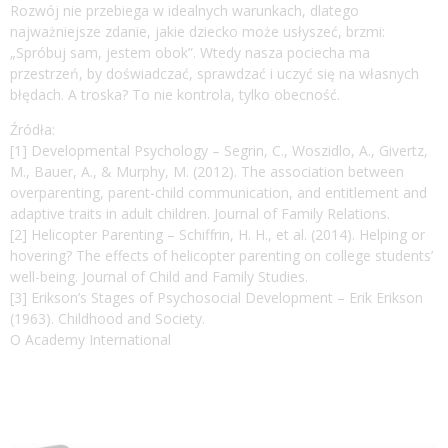
Rozwój nie przebiega w idealnych warunkach, dlatego
najważniejsze zdanie, jakie dziecko może usłyszeć, brzmi:
„Spróbuj sam, jestem obok”. Wtedy nasza pociecha ma
przestrzeń, by doświadczać, sprawdzać i uczyć się na własnych
błędach. A troska? To nie kontrola, tylko obecność.
Źródła:
[1] Developmental Psychology – Segrin, C., Woszidlo, A., Givertz,
M., Bauer, A., & Murphy, M. (2012). The association between
overparenting, parent-child communication, and entitlement and
adaptive traits in adult children. Journal of Family Relations.
[2] Helicopter Parenting – Schiffrin, H. H., et al. (2014). Helping or
hovering? The effects of helicopter parenting on college students’
well-being. Journal of Child and Family Studies.
[3] Erikson’s Stages of Psychosocial Development – Erik Erikson
(1963). Childhood and Society.
O Academy International