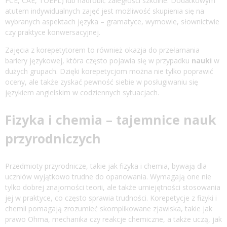
FCE, CAE, TOEFL) lub nadrobić zaległości szkolne. Dodatkowym
atutem indywidualnych zajęć jest możliwość skupienia się na
wybranych aspektach języka – gramatyce, wymowie, słownictwie
czy praktyce konwersacyjnej.
Zajęcia z korepetytorem to również okazja do przełamania
bariery językowej, która często pojawia się w przypadku
nauki
w
dużych grupach. Dzięki korepetycjom można nie tylko poprawić
oceny, ale także zyskać pewność siebie w posługiwaniu się
językiem angielskim w codziennych sytuacjach.
Fizyka i chemia – tajemnice nauk
przyrodniczych
Przedmioty przyrodnicze, takie jak fizyka i chemia, bywają dla
uczniów wyjątkowo trudne do opanowania. Wymagają one nie
tylko dobrej znajomości teorii, ale także umiejętności stosowania
jej w praktyce, co często sprawia trudności. Korepetycje z fizyki i
chemii pomagają zrozumieć skomplikowane zjawiska, takie jak
prawo Ohma, mechanika czy reakcje chemiczne, a także uczą, jak