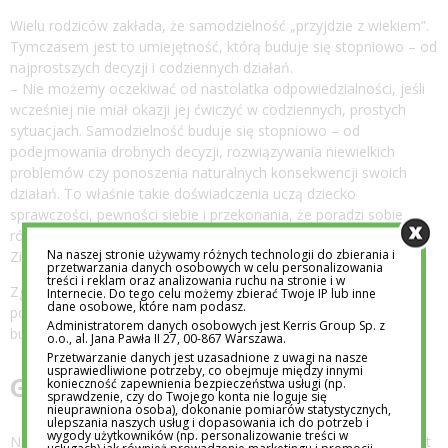
Wielu rodziców zakłada, że samodzielność „przyjdzie z wiekiem”.
Tymczasem jest to umiejętność, którą buduje się stopniowo – od
najprostszych decyzji i codziennych działań.
– Nie możemy oczekiwać od nastolatka odpowiedzialności, jeśli
wcześniej nie miał okazji jej ćwiczyć w codziennych, prostych
sytuacjach. Samodzielność buduje się stopniowo – od
podejmowania drobnych decyzji, rozwiązywania niewielkich
problemów czy ponoszenia naturalnych konsekwencji swoich
działań. To właśnie takie doświadczenia uczą dziecko
sprawczości, pewności siebie i przekonania, że poradzi sobie
również w bardziej wymagających sytuacjach – podkreśla Anna
Na naszej stronie używamy różnych technologii do zbierania i
Zięba z Academy International.
przetwarzania danych osobowych w celu personalizowania
treści i reklam oraz analizowania ruchu na stronie i w
Zgodnie z teorią rozwoju psychospołecznego możliwość
Internecie. Do tego celu możemy zbierać Twoje IP lub inne
dane osobowe, które nam podasz.
podejmowania inicjatywy i działania ma kluczowe znaczenie dla
Administratorem danych osobowych jest Kerris Group Sp. z
budowania poczucia kompetencji u dziecka [3].
o.o., al. Jana Pawła II 27, 00-867 Warszawa.
Przetwarzanie danych jest uzasadnione z uwagi na nasze
usprawiedliwione potrzeby, co obejmuje między innymi
Gdzie przebiega granica?
konieczność zapewnienia bezpieczeństwa usługi (np.
sprawdzenie, czy do Twojego konta nie loguje się
nieuprawniona osoba), dokonanie pomiarów statystycznych,
ulepszania naszych usług i dopasowania ich do potrzeb i
wygody użytkowników (np. personalizowanie treści w
Nie chodzi o to, by zostawić dziecko bez wsparcia. Kluczowe jest