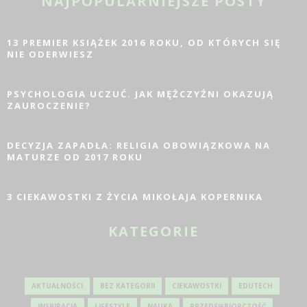
NAJPOPULARNIEJSZE POSTY
13 PREMIER KSIĄŻEK 2016 ROKU, OD KTÓRYCH SIĘ
NIE ODERWIESZ
PSYCHOLOGIA UCZUĆ. JAK MĘŻCZYŹNI OKAZUJĄ
ZAUROCZENIE?
DECYZJA ZAPADŁA: RELIGIA OBOWIĄZKOWA NA
MATURZE OD 2017 ROKU
3 CIEKAWOSTKI Z ŻYCIA MIKOŁAJA KOPERNIKA
KATEGORIE
AKTUALNOŚCI
BEZ KATEGORII
CIEKAWOSTKI
EDUTECH
INSPIRACJA
LIFESTYLE
NAUKA
PRZEDSIĘBIORCZOŚĆ