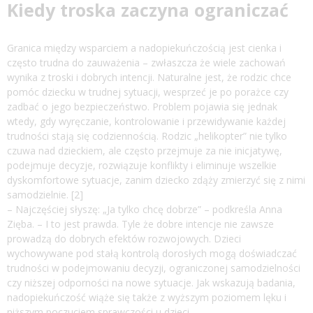
Kiedy troska zaczyna ograniczać
Granica między wsparciem a nadopiekuńczością jest cienka i
często trudna do zauważenia – zwłaszcza że wiele zachowań
wynika z troski i dobrych intencji. Naturalne jest, że rodzic chce
pomóc dziecku w trudnej sytuacji, wesprzeć je po porażce czy
zadbać o jego bezpieczeństwo. Problem pojawia się jednak
wtedy, gdy wyręczanie, kontrolowanie i przewidywanie każdej
trudności stają się codziennością. Rodzic „helikopter” nie tylko
czuwa nad dzieckiem, ale często przejmuje za nie inicjatywę,
podejmuje decyzje, rozwiązuje konflikty i eliminuje wszelkie
dyskomfortowe sytuacje, zanim dziecko zdąży zmierzyć się z nimi
samodzielnie. [2]
– Najczęściej słyszę: „Ja tylko chcę dobrze” – podkreśla Anna
Zięba. – I to jest prawda. Tyle że dobre intencje nie zawsze
prowadzą do dobrych efektów rozwojowych. Dzieci
wychowywane pod stałą kontrolą dorosłych mogą doświadczać
trudności w podejmowaniu decyzji, ograniczonej samodzielności
czy niższej odporności na nowe sytuacje. Jak wskazują badania,
nadopiekuńczość wiąże się także z wyższym poziomem lęku i
niższym poczuciem sprawczości u dzieci.