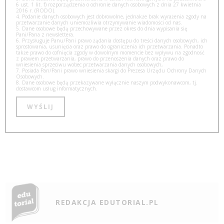
6 ust. 1 lit. f) rozporządzenia o ochronie danych osobowych z dnia 27 kwietnia
2016 r. (RODO).
4. Podanie danych osobowych jest dobrowolne, jednakże brak wyrażenia zgody na
przetwarzanie danych uniemożliwia otrzymywanie wiadomości od nas.
5. Dane osobowe będą przechowywane przez okres do dnia wypisania się
Pani/Pana z newslettera.
6. Przysługuje Panu/Pani prawo żądania dostępu do treści danych osobowych, ich
sprostowania, usunięcia oraz prawo do ograniczenia ich przetwarzania. Ponadto
także prawo do cofnięcia zgody w dowolnym momencie bez wpływu na zgodność
z prawem przetwarzania, prawo do przenoszenia danych oraz prawo do
wniesienia sprzeciwu wobec przetwarzania danych osobowych,
7. Posiada Pan/Pani prawo wniesienia skargi do Prezesa Urzędu Ochrony Danych
Osobowych.
8. Dane osobowe będą przekazywane wyłącznie naszym podwykonawcom, tj.
dostawcom usług informatycznych.
REDAKCJA EDUTORIAL.PL