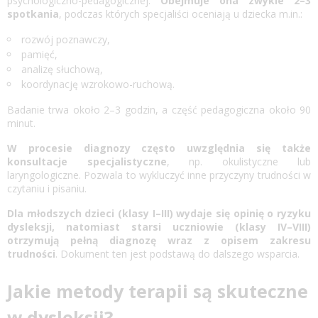
psychologiczno-pedagogicznej.
Obejmuje ona zwykle 2–3
spotkania
, podczas których specjaliści oceniają u dziecka m.in.:
rozwój poznawczy,
pamięć,
analizę słuchową,
koordynację wzrokowo-ruchową.
Badanie trwa około 2–3 godzin, a część pedagogiczna około 90
minut.
W procesie diagnozy często uwzględnia się także
konsultacje specjalistyczne
, np. okulistyczne lub
laryngologiczne. Pozwala to wykluczyć inne przyczyny trudności w
czytaniu i pisaniu.
Dla młodszych dzieci (klasy I–III) wydaje się opinię o ryzyku
dysleksji, natomiast starsi uczniowie (klasy IV–VIII)
otrzymują pełną diagnozę wraz z opisem zakresu
trudności
. Dokument ten jest podstawą do dalszego wsparcia.
Jakie metody terapii są skuteczne
w dysleksji?