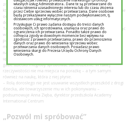
usługach) jak również prowadzenie marketingu i promocji
własnych usług Administratora.. Dane te są przetwarzane do
znalezienie równowagi między obecnością a kontrolą – takiej,
czasu istnienia uzasadnionego interesu lub do czasu złożenia
która daje dziecku poczucie bezpieczeństwa, ale jednocześnie nie
przez Ciebie sprzeciwu wobec przetwarzania. Dane osobowe
będą przekazywane wyłącznie naszym podwykonawcom, tj.
odbiera mu możliwości działania i zdobywania własnych
dostawcom usług informatycznych.
doświadczeń.
Przysługuje Ci prawo żądania dostępu do treści danych
osobowych, ich sprostowania, usunięcia oraz prawo do
Troskliwy rodzic jest obok i uważnie towarzyszy dziecku, reagując
ograniczenia ich przetwarzania. Ponadto także prawo do
wtedy, gdy naprawdę jest to potrzebne. Daje mu prawo do
cofnięcia zgody w dowolnym momencie bez wpływu na
zgodność z prawem przetwarzania, prawo do przenoszenia
popełniania błędów, nie wyręcza go w każdej sytuacji i pozwala
danych oraz prawo do wniesienia sprzeciwu wobec
mu doświadczać świata na własnych zasadach. Z kolei
przetwarzania danych osobowych. Posiadasz prawo
wniesienia skargi do Prezesa Urzędu Ochrony Danych
nadopiekuńczość często przejawia się w stałym kontrolowaniu,
Osobowych.
uprzedzaniu każdej trudności i przejmowaniu inicjatywy tam,
gdzie dziecko mogłoby spróbować samodzielnie. W takiej
rzeczywistości nie ma miejsca na porażkę – a tym samym
również na naukę, która z niej płynie.
– Rolą dorosłego nie jest usuwanie wszystkich przeszkód z drogi
dziecka, ale towarzyszenie mu w ich pokonywaniu –
podsumowuje Anna Zięba, dyrektor przedszkola Academy
International Centrum
„Pozwól mi spróbować”