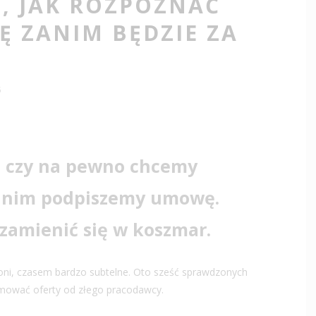
, JAK ROZPOZNAĆ
 ZANIM BĘDZIE ZA
6
ć, czy na pewno chcemy
zanim podpiszemy umowę.
zamienić się w koszmar.
oni, czasem bardzo subtelne. Oto sześć sprawdzonych
yjmować oferty od złego pracodawcy.