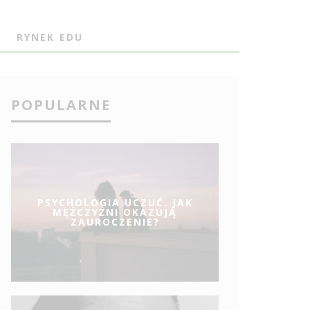
J
RYNEK EDU
POPULARNE
PSYCHOLOGIA UCZUĆ. JAK
MĘŻCZYŹNI OKAZUJĄ
ZAUROCZENIE?