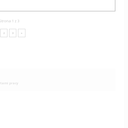
Strona 1 z 3
2
3
»
rtami pracy