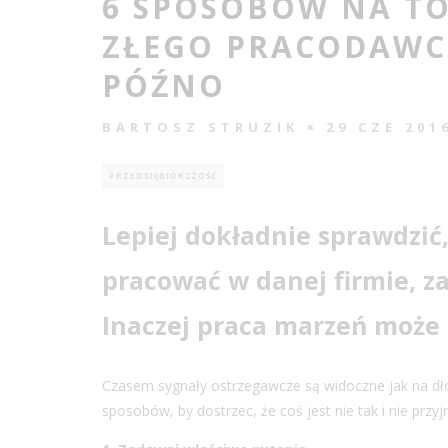
6 SPOSOBÓW NA TO
ZŁEGO PRACODAWCĘ
PÓŹNO
BARTOSZ STRUZIK
29 CZE 201
PRZEDSIĘBIORCZOŚĆ
Lepiej dokładnie sprawdzi
pracować w danej firmie, 
Inaczej praca marzeń może 
Czasem sygnały ostrzegawcze są widoczne jak na dł
sposobów, by dostrzec, że coś jest nie tak i nie prz