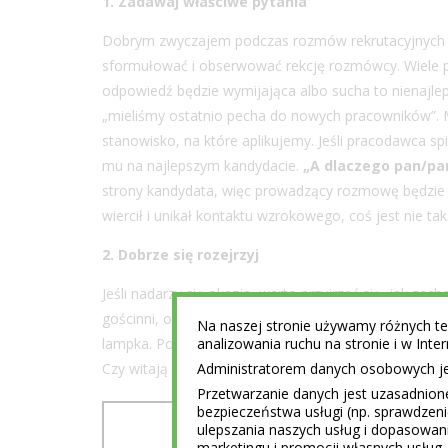
1. Zadawaj właściwe pytania
Dobrym zwyczajem podczas rozmów rekrutacyjnych j
sformułować i obserwować rekcję rozmówcy. Wiele po
odpowiedź będzie wymijająca albo sucha to nienajle
„mieliśmy ostatnio pecha do nowych pracowników”. M
stanowisko, na które aplikujemy. Jeśli pracodawca sp
mu na najlepszym kandydacie.
„A dlaczego pan/pan
strony kandydata, więc prowadzący rozmowę będzie pot
wiercił i unikał kontaktu wzrokowego, coś jest nie tak
2. Dobrze się rozejrzyj
Jeśli nadarzy się okazja, warto przyjrzeć się, jak zac
gościnni, otwarci czy raczej unikają kontaktu? Jeśli 
Na naszej stronie używamy różnych tec
lampka. Podczas ewentualnego oprowadzania po firm
analizowania ruchu na stronie i w Int
Czy witają się ciepło są odprężeni? Jeśli nie, atmosfe
Administratorem danych osobowych jest
Przetwarzanie danych jest uzasadnion
bezpieczeństwa usługi (np. sprawdzen
ulepszania naszych usług i dopasowani
marketingu i promocji własnych usług 