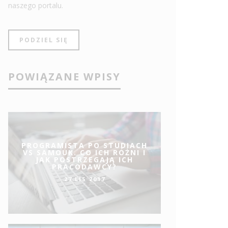
naszego portalu.
PODZIEL SIĘ
POWIĄZANE WPISY
PROGRAMISTA PO STUDIACH
VS SAMOUK. CO ICH RÓŻNI I
JAK POSTRZEGAJĄ ICH
PRACODAWCY?
27 LIS 2017
KNY UMYSŁ ŚCISŁY?
5 OSTRZE
TWOJA KA
KCJA EDUTORIAL.PL
20 MAJA 2016