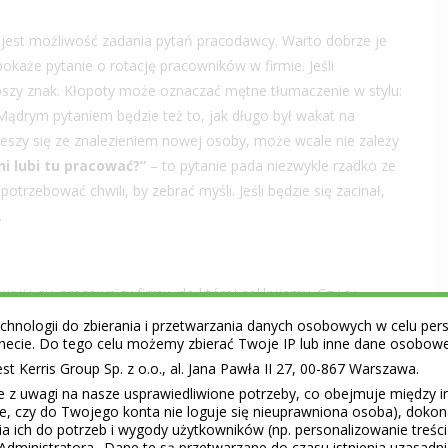
est możliwość zadania pytań pracodawcy. Warto dobrze je
każe pytanie o rotację pracowników w firmie. Jeśli
pszy znak. Kłopoty może oznaczać mętne tłumaczenie w stylu:
ądrym pytaniem będzie też to, jak długo był wakat na
ieszy się ze znalezieniem nowej osoby, może wcale nie zależy
i lubi tu pracować?”
– to pytanie pada niezwykle rzadko ze
rzebować chwili, by zebrać myśli. Jeśli będzie się zacinał,
.
howują się pracownicy firmy, do której aplikujemy. Czy są
nikt się nie uśmiecha, powinna zapalić nam się ostrzegawcza
hnologii do zbierania i przetwarzania danych osobowych w celu perso
ie, zwracamy uwagę na relacje pracowników z przełożonymi.
ernecie. Do tego celu możemy zbierać Twoje IP lub inne dane osobow
ra pracy nie jest zdrowa.
 Kerris Group Sp. z o.o., al. Jana Pawła II 27, 00-867 Warszawa.
e z uwagi na nasze usprawiedliwione potrzeby, co obejmuje między 
ie, czy do Twojego konta nie loguje się nieuprawniona osoba), doko
a ich do potrzeb i wygody użytkowników (np. personalizowanie treśc
Administratora.. Dane te są przetwarzane do czasu istnienia uzasadn